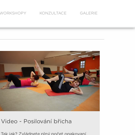
WORKSHOPY
KONZULTACE
GALERIE
Video - Posilování břicha
Tak jak? Zvládnete plný počet opakovaní