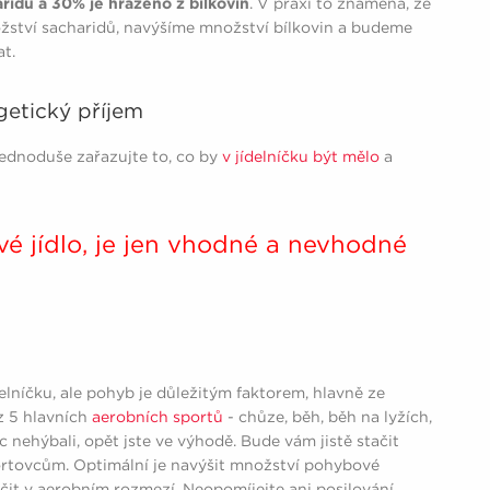
ridů a 30% je hrazeno z bílkovin
. V praxi to znamená, že
ožství sacharidů, navýšíme množství bílkovin a budeme
t.
getický příjem
jednoduše zařazujte to, co by
v jídelníčku být mělo
a
vé jídlo, je jen vhodné a nevhodné
lníčku, ale pohyb je důležitým faktorem, hlavně ze
 z 5 hlavních
aerobních sportů
- chůze, běh, běh na lyžích,
c nehýbali, opět jste ve výhodě. Bude vám jistě stačit
tovcům. Optimální je navýšit množství pohybové
vičit v aerobním rozmezí. Neopomíjejte ani posilování.