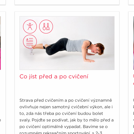
Co jíst před a po cvičení
Strava před cvičením a po cvičení významně
ovlivňuje nejen samotný cvičební výkon, ale i
to, zda nás třeba po cvičení budou bolet
e
svaly. Pojďte se podívat, jak by to mělo před a
po cvičení optimálně vypadat. Bavíme se o
rozumném rekreačním sportování, s 2-3