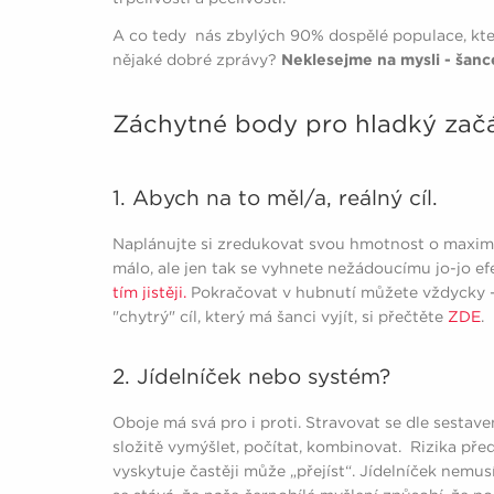
A co tedy nás zbylých 90% dospělé populace, kter
nějaké dobré zprávy?
Neklesejme na mysli - šanc
Záchytné body pro hladký začá
1. Abych na to měl/a, reálný cíl.
Naplánujte si zredukovat svou hmotnost o maximá
málo, ale jen tak se vyhnete nežádoucímu jo-jo e
tím jistěji.
Pokračovat v hubnutí můžete vždycky -
"chytrý" cíl, který má šanci vyjít, si přečtěte
ZDE
.
2. Jídelníček nebo systém?
Oboje má svá pro i proti.
Stravovat se dle sestave
složitě vymýšlet, počítat, kombinovat. Rizika přede
vyskytuje častěji může „přejíst“. Jídelníček nem