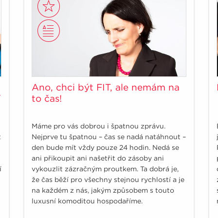
Ano, chci být FIT, ale nemám na
í
to čas!
Máme pro vás dobrou i špatnou zprávu.
t
Nejprve tu špatnou – čas se nadá natáhnout –
den bude mít vždy pouze 24 hodin. Nedá se
ani přikoupit ani našetřit do zásoby ani
í
vykouzlit zázračným proutkem. Ta dobrá je,
že čas běží pro všechny stejnou rychlostí a je
na každém z nás, jakým způsobem s touto
luxusní komoditou hospodaříme.