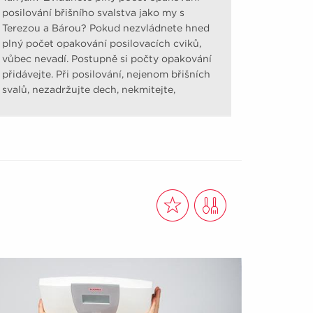
posilování břišního svalstva jako my s
Terezou a Bárou? Pokud nezvládnete hned
plný počet opakování posilovacích cviků,
vůbec nevadí. Postupně si počty opakování
přidávejte. Při posilování, nejenom břišních
svalů, nezadržujte dech, nekmitejte,
nešvihejte.