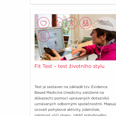
aktivity, splňovali však doporučení 150minut
středně náročné fyzické aktivity týdně.
Fit Test – test životního stylu
Test je sestaven na základě tzv. Evidence
Based Medicine (medicíny založené na
důkazech) pomocí upravených dotazníků
uznávaných odbornými společnostmi. Mapuj
úroveň pohybové aktivity, jídelníček,
odolnost vůči stresu, zátěž pohybového