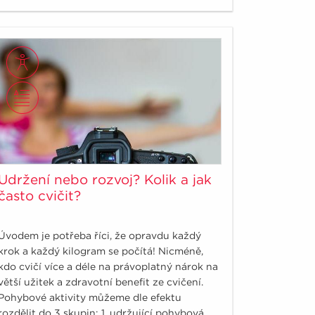
Udržení nebo rozvoj? Kolik a jak
často cvičit?
Úvodem je potřeba říci, že opravdu každý
krok a každý kilogram se počítá! Nicméně,
kdo cvičí více a déle na právoplatný nárok na
větší užitek a zdravotní benefit ze cvičení.
Pohybové aktivity můžeme dle efektu
rozdělit do 3 skupin: 1. udržující pohybová