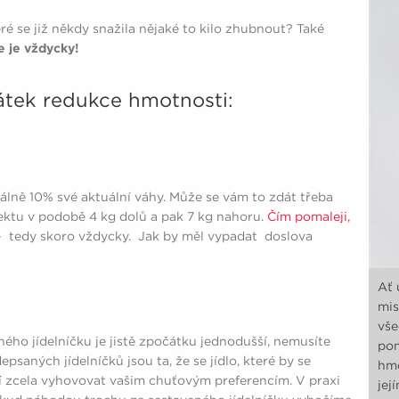
é se již někdy snažila nějaké to kilo zhubnout? Také
e je vždycky!
tek redukce hmotnosti:
lně 10% své aktuální váhy. Může se vám to zdát třeba
fektu v podobě 4 kg dolů a pak 7 kg nahoru.
Čím pomaleji,
 tedy skoro vždycky. Jak by měl vypadat doslova
Ať 
mis
vše
ného jídelníčku je jistě zpočátku jednodušší, nemusíte
pom
psaných jídelníčků jsou ta, že se jídlo, které by se
hmo
usí zcela vyhovovat vašim chuťovým preferencím. V praxi
jej