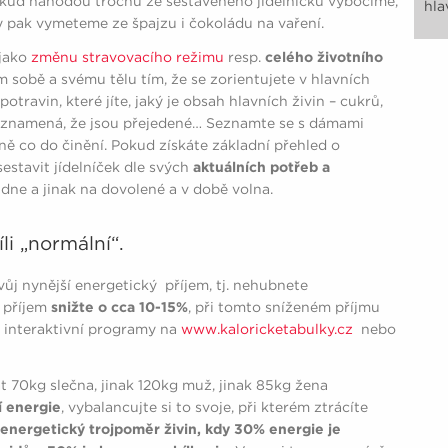
pokud náhodou trochu ze sestaveného jídelníčku vybočíme,
hla
my pak vymeteme ze špajzu i čokoládu na vaření.
 jako
změnu stravovacího režimu
resp.
celého životního
m sobě a svému tělu tím, že se zorientujete v hlavních
 potravin, které jíte, jaký je obsah hlavních živin – cukrů,
 neznamená, že jsou přejedené… Seznamte se s dámami
dně co do činění. Pokud získáte základní přehled o
estavit jídelníček dle svých
aktuálních potřeb a
dne a jinak na dovolené a v době volna.
li „normální“.
vůj nynější energetický příjem, tj. nehubnete
ý příjem
snižte o cca 10-15%
, při tomto sníženém příjmu
u interaktivní programy na
www.kaloricketabulky.cz
nebo
t 70kg slečna, jinak 120kg muž, jinak 85kg žena
í energie
, vybalancujte si to svoje, při kterém ztrácíte
energetický trojpoměr živin, kdy 30% energie je