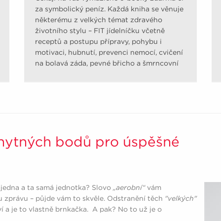
za symbolický peníz. Každá kniha se věnuje
některému z velkých témat zdravého
životního stylu – FIT jídelníčku včetně
receptů a postupu přípravy, pohybu i
motivaci, hubnutí, prevenci nemocí, cvičení
na bolavá záda, pevné břicho a šmrncovní
pozadí.
chytných bodů pro úspěšné
jedna a ta samá jednotka? Slovo
„aerobní“
vám
 zprávu – půjde vám to skvěle. Odstranění těch
"velkých"
í a je to vlastně brnkačka. A pak? No to už je o