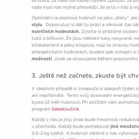
se stává, že naše černobílé myšlení způsobí, že 
naše mysl nás mylně přesvědčí, že je to v háji a 
Optimální je pojmout hubnutí ne jako „dietu“, ale
stylu
. Doporučuji si dát tu práci a věnovat čas sá
nutričních hodnotách.
Zjistíte si přibližné složení
tuků a bílkovin. Že jsou některé tuky nasycené,
kilokaloriemi a pány kilojouly, mají se stravou ho
energetických hodnotách, budete pak schopni si s
možností
. Jinak se stravujeme během pracovního 
3. Ještě než začnete, zkuste být chví
V ideálním případě si zmapujte si alespoň týden s
ani nepřibíráte. Tento svůj dosavadní energetick
byste již měli hubnout. Při počítání vám pomoho
program
Sebekoučink
.
Každý z nás je jiný, jinak bude hmotnost redukova
v přechodu. Každý bude potřebovat
jiné množstv
0,5-2 kg týdně. K hubnutí většině z nás vyhovuje