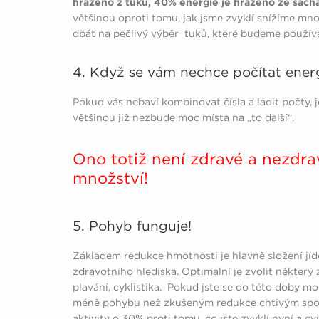
hrazeno z tuků, 40% energie je hrazeno ze sacha
většinou oproti tomu, jak jsme zvyklí snížíme mn
dbát na pečlivý výběr tuků, které budeme používa
4. Když se vám nechce počítat ener
Pokud vás nebaví kombinovat čísla a ladit počty, 
většinou již nezbude moc místa na „to další“.
Ono totiž není zdravé a nezdra
množství!
5. Pohyb funguje!
Základem redukce hmotnosti je hlavně složení jíde
zdravotního hlediska. Optimální je zvolit některý
plavání, cyklistika. Pokud jste se do této doby mo
méně pohybu než zkušeným redukce chtivým spor
aktivity o 30% proti tomu, co jste zvyklí nyní a c