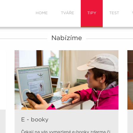
HOME
TVÁŘE
TIPY
TEST
Nabízíme
E - booky
Čekají na vás vymazlené e-booky zdarma či