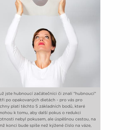
už jste hubnoucí začátečníci či znalí "hubnoucí"
tři po opakovaných dietách - pro vás pro
chny platí těchto 5 základních bodů, které
ohou k tomu, aby další pokus o redukci
tnosti nebyl pokusem, ale úspěšnou cestou, na
ímž konci bude spíše než kýžené číslo na váze,