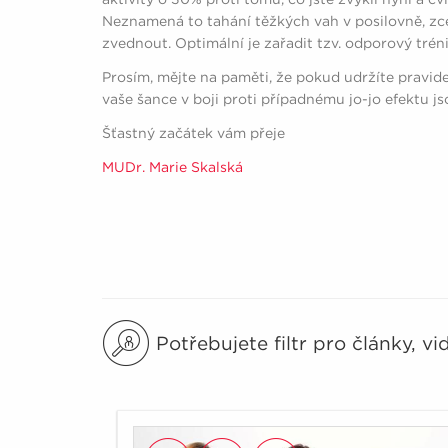
Neznamená to tahání těžkých vah v posilovně, zcela
zvednout. Optimální je zařadit tzv. odporový trénin
Prosím, mějte na paměti, že pokud udržíte pravidel
vaše šance v boji proti případnému jo-jo efektu jso
Šťastný začátek vám přeje
MUDr. Marie Skalská
Potřebujete filtr pro články, v