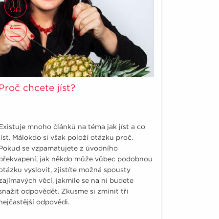
Proč chcete jíst?
Existuje mnoho článků na téma jak jíst a co
jíst. Málokdo si však položí otázku proč.
Pokud se vzpamatujete z úvodního
překvapení, jak někdo může vůbec podobnou
otázku vyslovit, zjistíte možná spousty
zajímavých věcí, jakmile se na ni budete
snažit odpovědět. Zkusme si zmínit tři
nejčastější odpovědi.