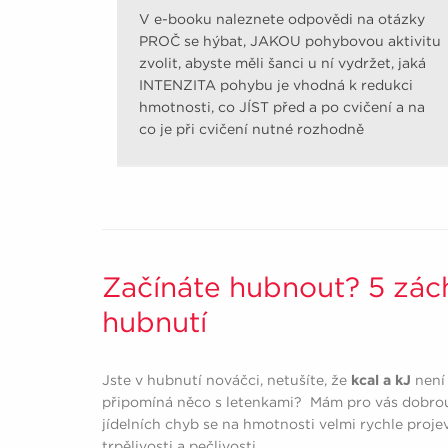
V e-booku naleznete odpovědi na otázky
PROČ se hýbat, JAKOU pohybovou aktivitu
zvolit, abyste měli šanci u ní vydržet, jaká
INTENZITA pohybu je vhodná k redukci
hmotnosti, co JÍST před a po cvičení a na
co je při cvičení nutné rozhodně
pamatovat.
Začínáte hubnout? 5 zá
hubnutí
Jste v hubnutí nováčci, netušíte, že
kcal a kJ
není 
připomíná něco s letenkami? Mám pro vás dobrou
jídelních chyb se na hmotnosti velmi rychle projev
trpělivosti a pečlivosti.