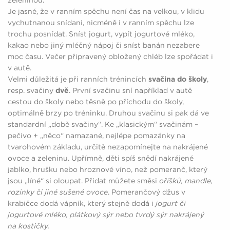
Je jasné, že v ranním spěchu není čas na velkou, v klidu
vychutnanou snídani, nicméně i v ranním spěchu lze
trochu posnídat. Sníst jogurt, vypít jogurtové mléko,
kakao nebo jiný mléčný nápoj či sníst banán nezabere
moc času. Večer připravený obložený chléb lze spořádat i
v autě.
Velmi důležitá je při ranních trénincích
svačina do školy
,
resp. svačiny
dvě
. První svačinu sní například v autě
cestou do školy nebo těsně po příchodu do školy,
optimálně brzy po tréninku. Druhou svačinu si pak dá ve
standardní „době svačiny“. Ke „klasickým“ svačinám –
pečivo + „něco“ namazané, nejlépe pomazánky na
tvarohovém základu, určitě nezapomínejte na nakrájené
ovoce a zeleninu. Upřímně, děti spíš snědí nakrájené
jablko, hrušku nebo hroznové víno, než pomeranč, který
jsou „líné“ si oloupat. Přidat můžete směsi
oříšků, mandle,
rozinky či jiné sušené ovoce
. Pomerančový džus v
krabičce dodá vápník, který stejně dodá i
jogurt či
jogurtové mléko, plátkový sýr nebo tvrdý sýr nakrájený
na kostičky.