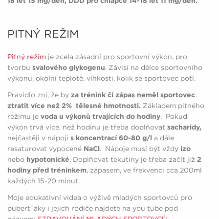
18 let 15 mg/den, DDD pro chlapce 14-18 let 11 mg/den.
PITNÝ REŽIM
Pitný režim
je zcela zásadní pro sportovní výkon, pro
tvorbu
svalového glykogenu
. Závisí na délce sportovního
výkonu, okolní teplotě, vlhkosti, kolik se sportovec potí.
Pravidlo zní, že by
za trénink či zápas neměl sportovec
ztratit více než 2% tělesné hmotnosti.
Základem pitného
režimu je
voda u výkonů trvajících do hodiny
. Pokud
výkon trvá více, než hodinu je třeba doplňovat
sacharidy,
nejčastěji v nápoji
s koncentrací 60-80 g/l
a dále
resaturovat vypocené
NaCl
. Nápoje musí být vždy
izo
nebo
hypotonické
. Doplňovat tekutiny je třeba začít již
2
hodiny před tréninkem
, zápasem, ve frekvenci cca 200ml
každých 15-20 minut.
Moje edukativní videa o výživě mladých sportovců pro
pubertˇáky i jejich rodiče najdete na you tube pod
názvem:
STRAVOVÁNÍ MLADÝCH SPORTOVCŮ.