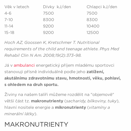
Věk v letech
Dívky kJ/den
Chlapci kJ/den
4-6
7500
7500
7-10
8300
8300
11-14
9200
10400
15-18
9200
12500
Hoch AZ, Goossen K, Kretschmer T. Nutritional
requirements of the child and teenage athlete. Phys Med
Rehabil Clin N Am. 2008;19(2):373–98.
Já v
ambulanci
energetický příjem mladému sportovci
stanovuji přísně individuálně podle jeho
zatížení,
akutálnímu zdravotnímu stavu, hmotnosti, věku, pohlaví,
s ohledem na druh sportu.
Živiny na našem talíři můžeme rozdělit na "objemově"
větší část tz.
makronutrienty
(
sacharidy, bílkoviny, tuky
),
hlavní nositele energie a
mikronutrienty
(
vitamíny a
minerální látky
).
MAKRONUTRIENTY