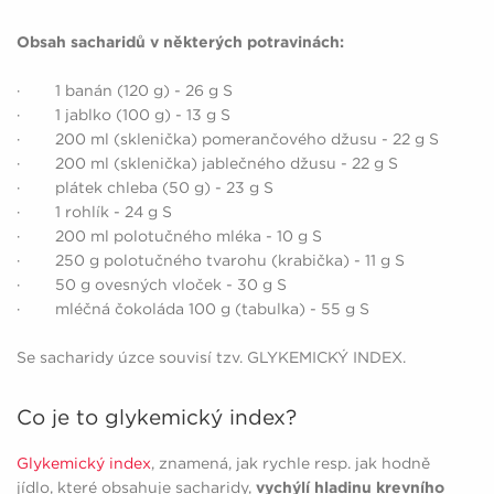
Obsah sacharidů v některých potravinách:
· 1 banán (120 g) - 26 g S
· 1 jablko (100 g) - 13 g S
· 200 ml (sklenička) pomerančového džusu - 22 g S
· 200 ml (sklenička) jablečného džusu - 22 g S
· plátek chleba (50 g) - 23 g S
· 1 rohlík - 24 g S
· 200 ml polotučného mléka - 10 g S
· 250 g polotučného tvarohu (krabička) - 11 g S
· 50 g ovesných vloček - 30 g S
· mléčná čokoláda 100 g (tabulka) - 55 g S
Se sacharidy úzce souvisí tzv. GLYKEMICKÝ INDEX.
Co je to glykemický index?
Glykemický index
, znamená, jak rychle resp. jak hodně
jídlo, které obsahuje sacharidy,
vychýlí hladinu krevního