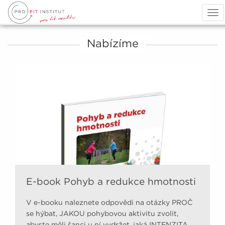
Tog
nav
Nabízíme
E-book Pohyb a redukce hmotnosti
V e-booku naleznete odpovědi na otázky PROČ
se hýbat, JAKOU pohybovou aktivitu zvolit,
abyste měli šanci u ní vydržet, jaká INTENZITA