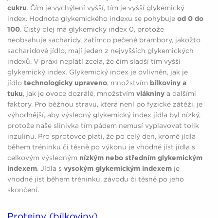
cukru
. Čím je vychýlení vyšší, tím je vyšší glykemický
index. Hodnota glykemického indexu se pohybuje
od 0 do
100
. Čistý olej má glykemický index 0, protože
neobsahuje sacharidy, zatímco pečené brambory, jakožto
sacharidové jídlo, mají jeden z nejvyšších glykemických
indexů. V praxi neplatí zcela, že čím sladší tím vyšší
glykemický index. Glykemický index je ovlivněn, jak je
jídlo
technologicky upraveno
, množstvím
bílkoviny a
tuku
, jak je ovoce dozrálé, množstvím
vlákniny
a dalšími
faktory. Pro běžnou stravu, která není po fyzické zátěži, je
výhodnější, aby výsledný glykemický index jídla byl nízký,
protože naše slinivka tím pádem nemusí vyplavovat tolik
inzulínu. Pro sprotovce platí, že po celý den, kromě jídla
během tréninku či těsně po výkonu je vhodné jíst jídla s
celkovým výsledným
nízkým nebo středním glykemickým
indexem
. Jídla s
vysokým glykemickým indexem
je
vhodné jíst během tréninku, závodu či těsně po jeho
skončení.
Proteiny (bílkoviny)