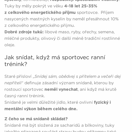
Tuky by měly pokrýt ve věku
4-18 let 25-35%
z celkového energetického příjmu
sportovce. Příjem
nasycených mastných kyselin by neměl přesáhnout 10%
z celkového energetického příjmu.
Dobré zdroje tuků:
libové maso, ryby, ořechy, semena,
mléčné produkty, olivový či další méně tradiční rostlinné
oleje.
Jak snídat, když má sportovec ranní
trénink?
Staré přísloví „
Snídej sám, obědvej s přítelem a večeři dej
nepříteli
“ definuje zásadní význam snídaně, kterou by
rostoucí sportovec
neměl vynechat
, ani když má krutě
časný ranní trénink.
Snídaně je velmi důležité jídlo, které ovlivní
fyzický i
mentální výkon během celého dne.
Z čeho se má snídaně skládat?
Snídaně má být složená ze sacharidů a bílkoviny, tuky
jakožto přirozená součást stravy budou přítomny také.