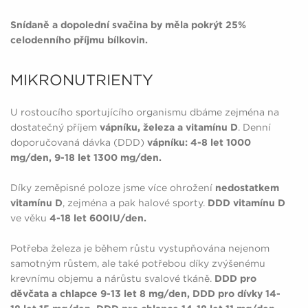
Snídaně a dopolední svačina by měla pokrýt 25%
celodenního příjmu bílkovin.
MIKRONUTRIENTY
U rostoucího sportujícího organismu dbáme zejména na
dostatečný příjem
vápníku, železa a vitamínu D
. Denní
doporučovaná dávka (DDD)
vápníku: 4-8 let 1000
mg/den, 9-18 let 1300 mg/den.
Díky zeměpisné poloze jsme více ohrožení
nedostatkem
vitamínu D
, zejména a pak halové sporty.
DDD vitamínu D
ve věku
4-18 let 600IU/den.
Potřeba železa je během růstu vystupňována nejenom
samotným růstem, ale také potřebou díky zvýšenému
krevnímu objemu a nárůstu svalové tkáně.
DDD pro
děvčata a chlapce 9-13 let 8 mg/den, DDD pro dívky 14-