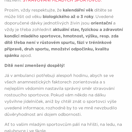
Prosím, vždy respektujte, že
kalendářní věk
dítěte se
může lišit od věku
biologického až o 3 roky
. Uvedené
doporučené dávky jednotlivých živin jsou
orientační
a
vždy je třeba zohlednit
aktuální stav, fyzickou a zdravotní
kondici mladého sportovce, hmotnost, výšku, resp. zda
dítě třeba není v růstovém spurtu, fázi v tréninkové
přípravě, druh sportu, množství odpočinku, kvalitu
spánku
apod.
Dítě není zmenšený dospělý!
Já v ambulanci potřebuji alespoň hodinu, abych se ve
všech anamnestických faktorech zorientovala a s
nejlepším vědomím nastavila správný směr stravování
rostoucího sportovce. Pokud vám někdo na dálku
vyšvihne jídelníček, aniž by chtěl znát o sportovci výše
uvedené informace, rozhodně by to ve mně nevzbudilo
důvěryhodnost ani dojem odbornosti.
Ať to vašim mladým sportovcům pálí na hřišti, na ledu, na
palubovce i ve škole,