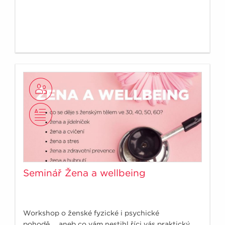
Seminář Žena a wellbeing
Workshop o ženské fyzické i psychické
pohodě......aneb co vám nestihl říci vás praktický