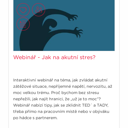
Webinář - Jak na akutní stres?
Interaktivní webinář na téma, jak zvládat akutní
zátěžové situace, nepříjemné napětí, nervozitu, až
moc velkou trému. Proč bychom bez stresu
nepřežili, jak najít hranici, že „už je to moc“?
Webinář nabízí tipy, jak se zklidnit TED´ a TADY,
třeba přímo na pracovním místě nebo v obýváku
po hádce s partnerem.