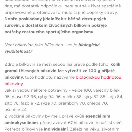
dne, má dostatek odpočinku, není nutné užívat speciálně
připravované proteinové formule či jiné doplňky stravy.
Dobře poskládaný jídelníček z běžně dostupných
surovin, s dostatkem živočišných bílkovin pokryje
potřeby rostoucího sportujícího organismu.
Není bílkovina jako bílkovina – co je
biologická
využitelnost?
Zdroje bílkovin se mezi sebou liší právě podle toho,
kolik
gramů tělesných bílkovin lze vytvořit ze 100 g přijaté
bílkoviny,
tuto hodnotu nazýváme
biologickou hodnotou
bílkoviny.
Jak si vedou některé potraviny – vejce 100, vaječný bílek
95, maso 92-96, ryby 94-96, mléko 88, sýry 82-85, sója 84,
žito 76, fazole 72, rýže 70, brambory 70, chleba 70,
pšenice 44.
Živočišné bílkoviny by měli, právě kvůli
esenciálním
aminokyselinám
, představovat 60% bílkovin v naší stravě.
Potřeba bílkovin je
individuální
. Záleží na věku, životním