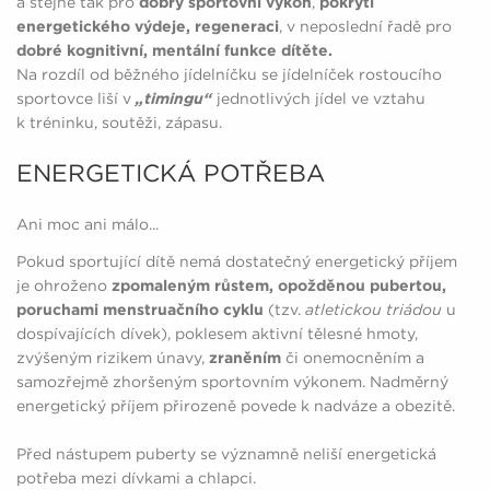
a stejně tak pro
dobrý sportovní výkon
,
pokrytí
energetického výdeje, regeneraci
, v neposlední řadě pro
dobré kognitivní, mentální funkce dítěte.
Na rozdíl od běžného jídelníčku se jídelníček rostoucího
sportovce liší v
„timingu“
jednotlivých jídel ve vztahu
k tréninku, soutěži, zápasu.
ENERGETICKÁ POTŘEBA
Ani moc ani málo...
Pokud sportující dítě nemá dostatečný energetický příjem
je ohroženo
zpomaleným růstem, opožděnou pubertou,
poruchami menstruačního cyklu
(tzv.
atletickou triádou
u
dospívajících dívek), poklesem aktivní tělesné hmoty,
zvýšeným rizikem únavy,
zraněním
či onemocněním a
samozřejmě zhoršeným sportovním výkonem. Nadměrný
energetický příjem přirozeně povede k nadváze a obezitě.
Před nástupem puberty se významně neliší energetická
potřeba mezi dívkami a chlapci.