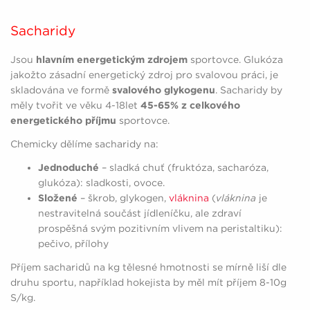
Sacharidy
Jsou
hlavním energetickým zdrojem
sportovce. Glukóza
jakožto zásadní energetický zdroj pro svalovou práci, je
skladována ve formě
svalového glykogenu
. Sacharidy by
měly tvořit ve věku 4-18let
45-65% z celkového
energetického příjmu
sportovce.
Chemicky dělíme sacharidy na:
Jednoduché
– sladká chuť (fruktóza, sacharóza,
glukóza): sladkosti, ovoce.
Složené
– škrob, glykogen,
vláknina
(
vláknina
je
nestravitelná součást jídleníčku, ale zdraví
prospěšná svým pozitivním vlivem na peristaltiku):
pečivo, přílohy
Příjem sacharidů na kg tělesné hmotnosti se mírně liší dle
druhu sportu, například hokejista by měl mít příjem 8-10g
S/kg.