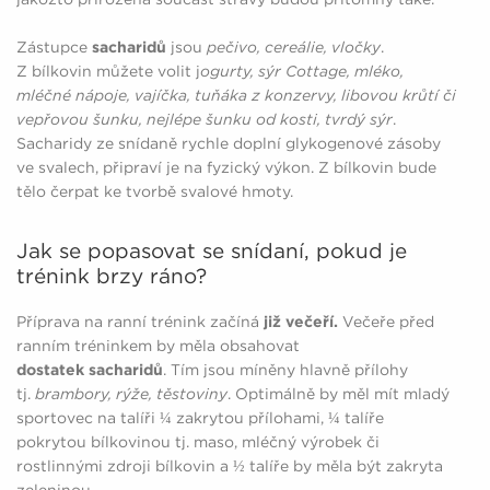
Zástupce
sacharidů
jsou
pečivo, cereálie, vločky
.
Z bílkovin můžete volit j
ogurty, sýr Cottage, mléko,
mléčné nápoje, vajíčka, tuňáka z konzervy, libovou krůtí či
vepřovou šunku, nejlépe šunku od kosti, tvrdý sýr
.
Sacharidy ze snídaně rychle doplní glykogenové zásoby
ve svalech, připraví je na fyzický výkon. Z bílkovin bude
tělo čerpat ke tvorbě svalové hmoty.
Jak se popasovat se snídaní, pokud je
trénink brzy ráno?
Příprava na ranní trénink začíná
již večeří.
Večeře před
ranním tréninkem by měla obsahovat
dostatek sacharidů
. Tím jsou míněny hlavně přílohy
tj.
brambory, rýže, těstoviny
. Optimálně by měl mít mladý
sportovec na talíři ¼ zakrytou přílohami, ¼ talíře
pokrytou bílkovinou tj. maso, mléčný výrobek či
rostlinnými zdroji bílkovin a ½ talíře by měla být zakryta
zeleninou.