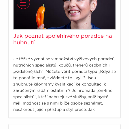
Jak poznat spolehlivého poradce na
hubnutí
Je těžké vyznat se v množství výživových poradců,
nutričních specialistů, koučů, trenérů osobních i
„vzdálenějších“. Můžete věřit poradci typu „Když se
to podařilo mně, zvládnete to i vy!“? Jsou
zhubnuté kilogramy kvalifikací ke konzultaci k
zaručeným radám ostatním? Je hromada „on-line
specialistů“, kteří nabízejí své služby, aniž bystě
měli možnost se s nimi blíže osobě seznámit,
nasáknout jejich přístup a styl práce. Jak
nenaletět?