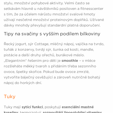
stylu, množství pohybové aktivity. Velmi často se
setkávám hlavně u návštěvníků posiloven a fitnesscenter
s tím, že za účelem nárůstu množství svalové hmoty
užívají nesčetné množství proteinovým doplňků. Užívané
dávky mnohdy převyšují standardní platná doporučení.
Tipy na svačiny s vyšším podílem bílkoviny
Řecký jogurt, sýr Cottage, mléčný nápoj, vajíčka na tvrdo,
tuňák z konzervy, tvrdý sýr, šunka od kosti, mandle,
pistácie a další druhy ořechů, burákové máslo.
„Elegantním“ řešením pro děti je
smoothie
– v mléce
rozšleháte měkký tvaroh s přidáním třeba sezonního
ovoce, špetky skořice. Pokud bude ovoce zmrzlé,
vytvoříte báječný osvěžující a zároveň nutričně bohatý
nápoj do horkých dní.
Tuky
Tuky mají
sytící funkci
, poskytují
esenciální mastné
kyseliny
, termoizolují,
rozpouštějí liposolubilní vitamíny
.