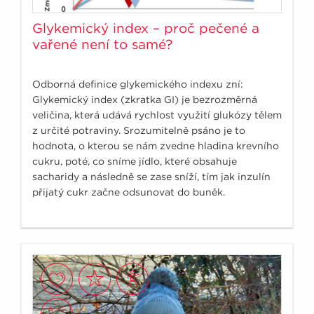
Glykemický index – proč pečené a
vařené není to samé?
Odborná definice glykemického indexu zní:
Glykemický index (zkratka GI) je bezrozměrná
veličina, která udává rychlost využití glukózy tělem
z určité potraviny. Srozumitelně psáno je to
hodnota, o kterou se nám zvedne hladina krevního
cukru, poté, co sníme jídlo, které obsahuje
sacharidy a následně se zase sníží, tím jak inzulín
přijatý cukr začne odsunovat do buněk.