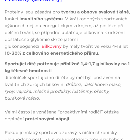
Proteiny jsou zásadní pro
tvorbu a obnovu svalové tkáně
,
funkci
imunitního systému
. V krátkodobých sportovních
výkonech nejsou energetickým zdrojem, až posléze při
delším trvání, se případně uplatňuje bílkovina k udržení
dostatečné glykemie skrze jaterní
glukoneogenezi.
Bílkoviny
by měly tvořit ve věku 4-18 let
10-30% z celkového energetického příjmu
.
Sportující dítě potřebuje přibližně 1,4-1,7 g bílkoviny na 1
kg tělesné hmotnosti
Jídelníček sportujícího dítěte by měl být postaven na
kvalitních zdrojích bílkovin:
drůbež, další libové maso,
ryby, vajíčka, mléčné produkty, luštěniny, ořechy,
burákové máslo.
Velmi často je vznášena “proaktivními rodiči” otázka
doplnění
proteinovými nápoji
.
Pokud je mladý sportovec zdravý, s ničím chronicky,
dlouhodobě nestoná, nemá vícefázové tréninky během