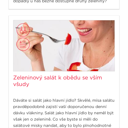
dopadly u nás běžně dostupné druhy zeleniny?
Zeleninový salát k obědu se vším
všudy
Dáváte si salát jako hlavní jídlo? Skvělé, mísa salátu
pravděpodobně zajistí vaší doporučenou denní
dávku vlákniny. Salát jako hlavní jídlo by neměl být
však jen o zelenině. Co vše byste si měli do
salátové misky nandat, aby to bylo plnohodnotné