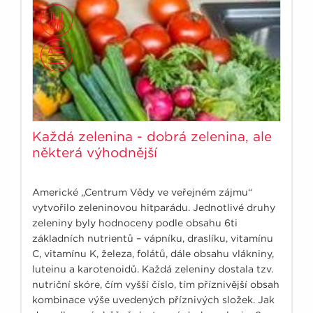
Každá zelenina - dobrá zelenina, ale
některá výhodnější
Americké „Centrum Vědy ve veřejném zájmu“
vytvořilo zeleninovou hitparádu. Jednotlivé druhy
zeleniny byly hodnoceny podle obsahu 6ti
základních nutrientů – vápníku, draslíku, vitamínu
C, vitamínu K, železa, folátů, dále obsahu vlákniny,
luteinu a karotenoidů. Každá zeleniny dostala tzv.
nutriční skóre, čím vyšší číslo, tím příznivější obsah
kombinace výše uvedených příznivých složek. Jak