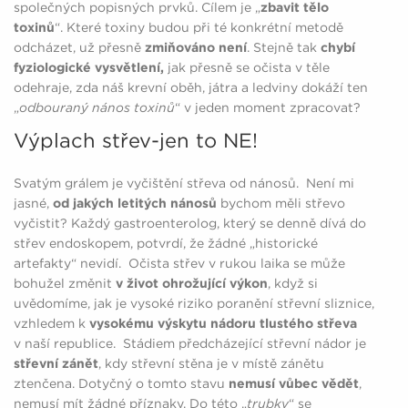
společných popisných prvků. Cílem je „
zbavit tělo
toxinů
“. Které toxiny budou při té konkrétní metodě
odcházet, už přesně
zmiňováno není
. Stejně tak
chybí
fyziologické vysvětlení,
jak přesně se očista v těle
odehraje, zda náš krevní oběh, játra a ledviny dokáží ten
„
odbouraný nános toxinů
“ v jeden moment zpracovat?
Výplach střev-jen to NE!
Svatým grálem je vyčištění střeva od nánosů. Není mi
jasné,
od jakých letitých nánosů
bychom měli střevo
vyčistit? Každý gastroenterolog, který se denně dívá do
střev endoskopem, potvrdí, že žádné „historické
artefakty“ nevidí. Očista střev v rukou laika se může
bohužel změnit
v život ohrožující výkon
, když si
uvědomíme, jak je vysoké riziko poranění střevní sliznice,
vzhledem k
vysokému výskytu nádoru tlustého střeva
v naší republice. Stádiem předcházející střevní nádor je
střevní zánět
, kdy střevní stěna je v místě zánětu
ztenčena. Dotyčný o tomto stavu
nemusí vůbec vědět
,
nemusí mít žádné příznaky. Do této „
trubky
“ se