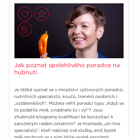
Jak poznat spolehlivého poradce na
hubnutí
Je těžké vyznat se v množství výživových poradců,
nutričních specialistů, koučů, trenérů osobních i
„vzdálenějších“. Můžete věřit poradci typu „Když se
to podařilo mně, zvládnete to i vy!“? Jsou
zhubnuté kilogramy kvalifikací ke konzultaci k
zaručeným radám ostatním? Je hromada „on-line
specialistů“, kteří nabízejí své služby, aniž bystě
měli možnost se s nimi blíže osobě seznámit,