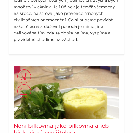
jediné v českých běžných jídelníčcích, zvýšila bych
množství vlákniny. Její účinek je téměř všemocný -
na srdce, na střeva, jako prevence mnohých
civilizačních onemocnění. Co si budeme povídat -
naše tělesná a duševní pohoda je mimo jiné
definována tím, zda se dobře najíme, vyspíme a
pravidelně chodíme na záchod.
Není bílkovina jako bílkovina aneb
biologická využitelnost