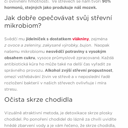
či ovlivnění hmotnosti. Ve střevech se nám tvoří
90%
hormonů, stejných jako produkuje náš mozek.
Jak dobře opečovávat svůj střevní
mikrobiom?
Svědčí mu
jídelníček s dostatkem
vlákniny
,
zejména
z ovoce a zeleniny, zakysané výrobky, bujon
. Naopak
našemu mikrobiomu
nesvědčí potraviny s vysokým
obsahem cukru
, vysoce průmyslově zpracované. Každá
antibiotická kůra ho může také na delší čas vyřadit ze
správného provozu.
Alkohol zvýší střevní propustnost
,
omezí vstřebávání živin ve střevě a v neposlední řadě
rozložení bakterií v našich střevech ovlivňuje i míra
stresu.
Očista skrze chodidla
Vizuálně atraktivní metoda, je detoxikace skrze plosky
chodidel. Po ponoření chodidel do lázně za chvíli uvidíte
hnědé zbarvení vody a je vám řečeno, že skrze chodidla,