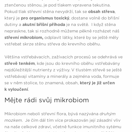
ztenčenou stěnou, je pod tlakem vpravena tekutina.
Pokud tlak střevní stěna nevydrží, tak se
obsah střeva
,
který je
pro organismus toxický
, dostane volně do břišní
dutiny a
akutní břišní příhoda
je na světě. I když stěna
nepraskne, tak si rozhodně můžeme pěkně rozházet náš
střevní mikrobiom,
odplavit látky, které by se ještě měly
vstřebat skrze stěnu střeva do krevního oběhu.
Většina vstřebávacích, zažívacích procesů se odehrává ve
střevě tenkém
, kde jsou do krevního oběhu vstřebávány
nejdůležitější nutrienty z výživy. V tlustém střevě se ještě
vstřebávají vitamíny a minerály a zejména voda, formuje
se v něm stolice, to znamená, obsah,
který je již určen
k vyloučení
.
Mějte rádi svůj mikrobiom
Mikrobiom neboli střevní flora, bývá nazývána
druhým
mozkem
. Je čím dál tím více prokazován její zásadní vliv
na naše celkové zdraví, včetně funkce imunitního sytému