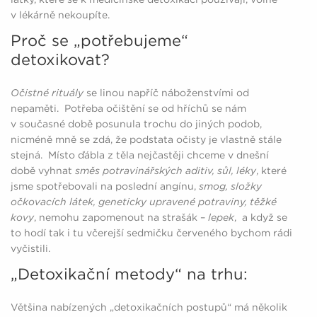
v lékárně nekoupíte.
Proč se „potřebujeme“
detoxikovat?
Očistné rituály
se linou napříč náboženstvími od
nepaměti. Potřeba očištění se od hříchů se nám
v současné době posunula trochu do jiných podob,
nicméně mně se zdá, že podstata očisty je vlastně stále
stejná. Místo ďábla z těla nejčastěji chceme v dnešní
době vyhnat
směs potravinářských aditiv, sůl, léky
, které
jsme spotřebovali na poslední angínu,
smog, složky
očkovacích látek, geneticky upravené potraviny, těžké
kovy
, nemohu zapomenout na strašák –
lepek
, a když se
to hodí tak i tu včerejší sedmičku červeného bychom rádi
vyčistili.
„Detoxikační metody“ na trhu:
Většina nabízených „detoxikačních postupů“ má několik