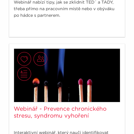
Webinář nabízí tipy, jak se zklidnit TED´ a TADY,
třeba přímo na pracovním místě nebo v obýváku
po hádce s partnerem.
Webinář - Prevence chronického
stresu, syndromu vyhoření
Interaktivní webinář, který naučí identifikovat