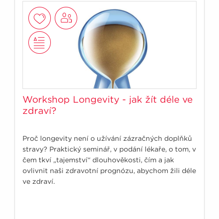
Workshop Longevity - jak žít déle ve
zdraví?
Proč longevity není o užívání zázračných doplňků
stravy? Praktický seminář, v podání lékaře, o tom, v
čem tkví „tajemství“ dlouhověkosti, čím a jak
ovlivnit naši zdravotní prognózu, abychom žili déle
ve zdraví.