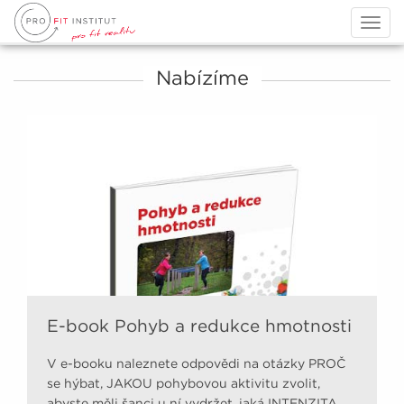
Togg
navig
Nabízíme
E-book Pohyb a redukce hmotnosti
V e-booku naleznete odpovědi na otázky PROČ
se hýbat, JAKOU pohybovou aktivitu zvolit,
abyste měli šanci u ní vydržet, jaká INTENZITA