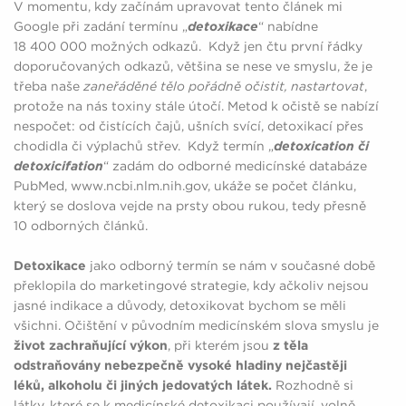
V momentu, kdy začínám upravovat tento článek mi
Google při zadání termínu „
detoxikace
“ nabídne
18 400 000 možných odkazů. Když jen čtu první řádky
doporučovaných odkazů, většina se nese ve smyslu, že je
třeba naše
zaneřáděné tělo pořádně očistit, nastartovat
,
protože na nás toxiny stále útočí. Metod k očistě se nabízí
nespočet: od čistících čajů, ušních svící, detoxikací přes
chodidla či výplachů střev. Když termín „
detoxication či
detoxicifation
“ zadám do odborné medicínské databáze
PubMed, www.ncbi.nlm.nih.gov, ukáže se počet článku,
který se doslova vejde na prsty obou rukou, tedy přesně
10 odborných článků.
Detoxikace
jako odborný termín se nám v současné době
překlopila do marketingové strategie, kdy ačkoliv nejsou
jasné indikace a důvody, detoxikovat bychom se měli
všichni. Očištění v původním medicínském slova smyslu je
život zachraňující výkon
, při kterém jsou
z těla
odstraňovány nebezpečně vysoké hladiny nejčastěji
léků, alkoholu či jiných jedovatých látek.
Rozhodně si
látky, které se k medicínské detoxikaci používají, volně