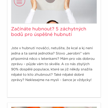
Začínáte hubnout? 5 záchytných
bodů pro úspěšné hubnutí
Jste v hubnutí nováčci, netušíte, že kcal a kj není
jedna a ta samá jednotka? Slovo „aerobní“ vám
připomíná něco s letenkami? Mám pro vás dobrou
zprávu – půjde vám to skvěle. A co nás zbylých
90% dospělé populace, které se již někdy snažila
nějaké to kilo zhubnout? Také nějaké dobré
zprávy? Neklesejme na mysli - šance je vždycky!