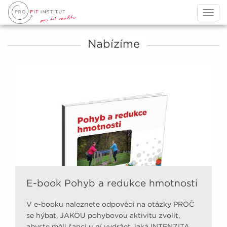
Togg
navig
Nabízíme
E-book Pohyb a redukce hmotnosti
V e-booku naleznete odpovědi na otázky PROČ
se hýbat, JAKOU pohybovou aktivitu zvolit,
abyste měli šanci u ní vydržet, jaká INTENZITA