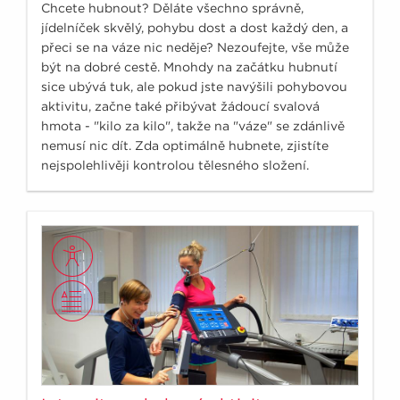
Chcete hubnout? Děláte všechno správně,
jídelníček skvělý, pohybu dost a dost každý den, a
přeci se na váze nic neděje? Nezoufejte, vše může
být na dobré cestě. Mnohdy na začátku hubnutí
sice ubývá tuk, ale pokud jste navýšili pohybovou
aktivitu, začne také přibývat žádoucí svalová
hmota - "kilo za kilo", takže na "váze" se zdánlivě
nemusí nic dít. Zda optimálně hubnete, zjistíte
nejspolehlivěji kontrolou tělesného složení.