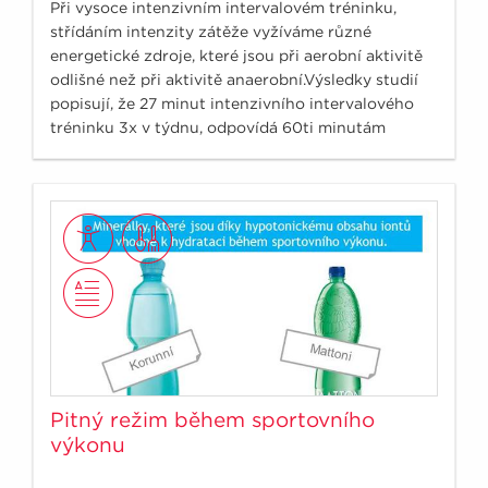
Při vysoce intenzivním intervalovém tréninku,
střídáním intenzity zátěže vyžíváme různé
energetické zdroje, které jsou při aerobní aktivitě
odlišné než při aktivitě anaerobní.Výsledky studií
popisují, že 27 minut intenzivního intervalového
tréninku 3x v týdnu, odpovídá 60ti minutám
aerobního cvičení s vyrovnanou intenzitou 5x
týdně.
Pitný režim během sportovního
výkonu