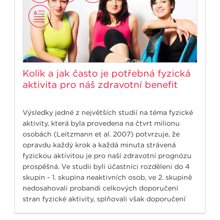
Kolik a jak často je potřebná fyzická
aktivita pro náš zdravotní benefit
Výsledky jedné z největších studií na téma fyzické
aktivity, která byla provedena na čtvrt milionu
osobách (Leitzmann et al. 2007) potvrzuje, že
opravdu každý krok a každá minuta strávená
fyzickou aktivitou je pro naší zdravotní prognózu
prospěšná. Ve studii byli účastníci rozděleni do 4
skupin - 1. skupina neaktivních osob, ve 2. skupině
nedosahovali probandi celkových doporučení
stran fyzické aktivity, splňovali však doporučení
150minut středně náročné fyzické aktivity týdně.