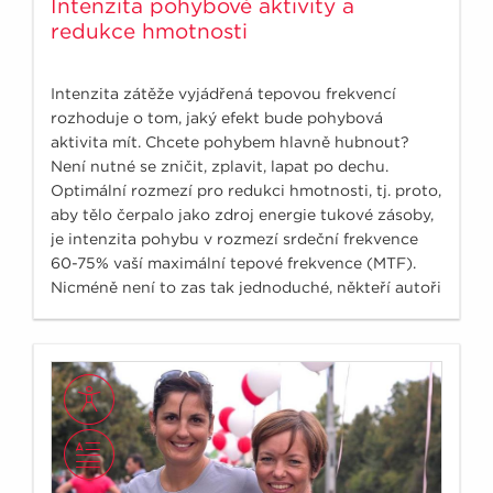
Intenzita pohybové aktivity a
redukce hmotnosti
Intenzita zátěže vyjádřená tepovou frekvencí
rozhoduje o tom, jaký efekt bude pohybová
aktivita mít. Chcete pohybem hlavně hubnout?
Není nutné se zničit, zplavit, lapat po dechu.
Optimální rozmezí pro redukci hmotnosti, tj. proto,
aby tělo čerpalo jako zdroj energie tukové zásoby,
je intenzita pohybu v rozmezí srdeční frekvence
60-75% vaší maximální tepové frekvence (MTF).
Nicméně není to zas tak jednoduché, někteří autoři
se přiklánějí k nižším číslům na 50-60% MTF, jiní na
druhou stranu preferují spíše submaximální
hodnoty.