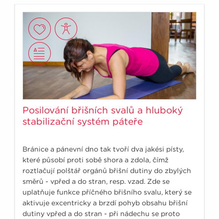
Posilování břišních svalů a hluboký
stabilizační systém páteře
Bránice a pánevní dno tak tvoří dva jakési písty,
které působí proti sobě shora a zdola, čímž
roztlačují polštář orgánů břišní dutiny do zbylých
směrů - vpřed a do stran, resp. vzad. Zde se
uplatňuje funkce příčného břišního svalu, který se
aktivuje excentricky a brzdí pohyb obsahu břišní
dutiny vpřed a do stran - při nádechu se proto