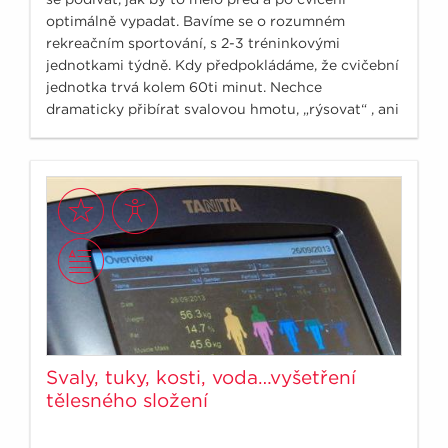
optimálně vypadat. Bavíme se o rozumném
rekreačním sportování, s 2-3 tréninkovými
jednotkami týdně. Kdy předpokládáme, že cvičební
jednotka trvá kolem 60ti minut. Nechce
dramaticky přibírat svalovou hmotu, „rýsovat“ , ani
neutočíme na své osobní rekordy.
Svaly, tuky, kosti, voda…vyšetření
tělesného složení