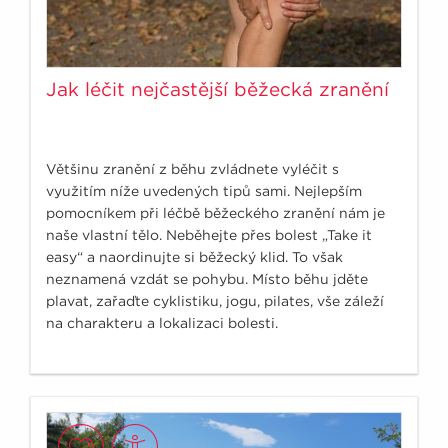
Jak léčit nejčastější běžecká zranění
Většinu zranění z běhu zvládnete vyléčit s
využitím níže uvedených tipů sami. Nejlepším
pomocníkem při léčbě běžeckého zranění nám je
naše vlastní tělo. Neběhejte přes bolest „Take it
easy“ a naordinujte si běžecký klid. To však
neznamená vzdát se pohybu. Místo běhu jděte
plavat, zařaďte cyklistiku, jogu, pilates, vše záleží
na charakteru a lokalizaci bolesti.