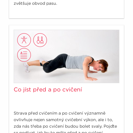
zvětšuje obvod pasu.
Co jíst před a po cvičení
Strava před cvičením a po cvičení významně
ovlivňuje nejen samotný cvičební výkon, ale i to,
zda nás třeba po cvičení budou bolet svaly. Pojďte
se podívat, jak by to mělo před a po cvičení