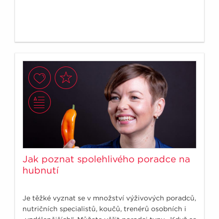
Jak poznat spolehlivého poradce na
hubnutí
Je těžké vyznat se v množství výživových poradců,
nutričních specialistů, koučů, trenérů osobních i