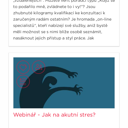
„vzdálenějších“. Můžete věřit poradci typu „Když se
to podařilo mně, zvládnete to i vy!“? Jsou
zhubnuté kilogramy kvalifikací ke konzultaci k
zaručeným radám ostatním? Je hromada „on-line
specialistů“, kteří nabízejí své služby, aniž bystě
měli možnost se s nimi blíže osobě seznámit,
nasáknout jejich přístup a styl práce. Jak
nenaletět?
Webinář - Jak na akutní stres?