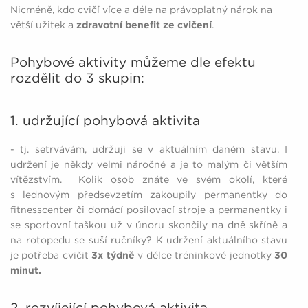
Nicméně, kdo cvičí více a déle na právoplatný nárok na
větší užitek a
zdravotní benefit ze cvičení
.
Pohybové aktivity můžeme dle efektu
rozdělit do 3 skupin:
1. udržující pohybová aktivita
- tj. setrvávám, udržuji se v aktuálním daném stavu. I
udržení je někdy velmi náročné a je to malým či větším
vítězstvím. Kolik osob znáte ve svém okolí, které
s lednovým předsevzetím zakoupily permanentky do
fitnesscenter či domácí posilovací stroje a permanentky i
se sportovní taškou už v únoru skončily na dně skříně a
na rotopedu se suší ručníky? K udržení aktuálního stavu
je potřeba cvičit
3x týdně
v délce tréninkové jednotky
30
minut.
2. rozvíjející pohybová aktivita