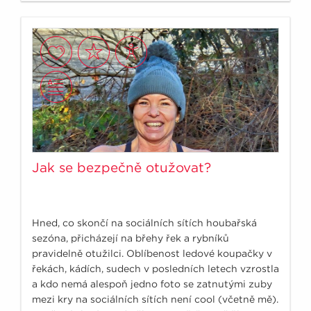
Jak se bezpečně otužovat?
Hned, co skončí na sociálních sítích houbařská
sezóna, přicházejí na břehy řek a rybníků
pravidelně otužilci. Oblíbenost ledové koupačky v
řekách, kádích, sudech v posledních letech vzrostla
a kdo nemá alespoň jedno foto se zatnutými zuby
mezi kry na sociálních sítích není cool (včetně mě).