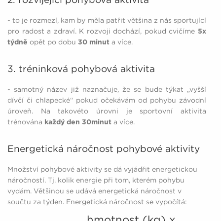
- to je rozmezí, kam by měla patřit většina z nás sportující
pro radost a zdraví. K rozvoji dochází, pokud cvičíme
5x
týdně
opět po dobu
30 minut
a více.
3. tréninková pohybová aktivita
- samotný název již naznačuje, že se bude týkat „vyšší
dívčí či chlapecké“ pokud očekávám od pohybu závodní
úroveň. Na takovéto úrovni je sportovní aktivita
trénována
každý den
30minut
a více.
Energetická náročnost pohybové aktivity
Množství pohybové aktivity se dá vyjádřit energetickou
náročností. Tj. kolik energie při tom, kterém pohybu
vydám. Většinou se udává energetická náročnost v
součtu za týden. Energetická náročnost se vypočítá:
hmotnost (kg) x