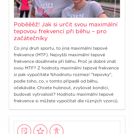
Poběěěž! Jak si určit svou maximální
tepovou frekvenci při běhu – pro
začátečníky
Co jiný druh sportu, to jiná maximální tepové
frekvence (MTF). Nejvyšší maximální tepové
frekvence dosáhnete při běhu. Proč je dobré znát
svou MTF? Z hodnoty maximální tepové frekvence
si pak vypočítáte %hodnotu rozmezí "tepovky",
podle toho, co, v tomto případě od běhu,
očekáváte. Chcete hubnout, zvyšovat kondici,
budovat vytrvalost? Hodnotu maximální tepové
frekvence si můžete vypočítat dle různých vzorců.
Přesnější je však určení svého maxima přímo v
terénu.