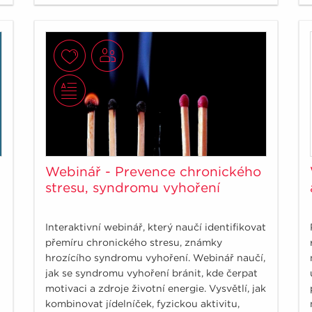
Webinář - Prevence chronického
stresu, syndromu vyhoření
Interaktivní webinář, který naučí identifikovat
přemíru chronického stresu, známky
hrozícího syndromu vyhoření. Webinář naučí,
jak se syndromu vyhoření bránit, kde čerpat
motivaci a zdroje životní energie. Vysvětlí, jak
kombinovat jídelníček, fyzickou aktivitu,