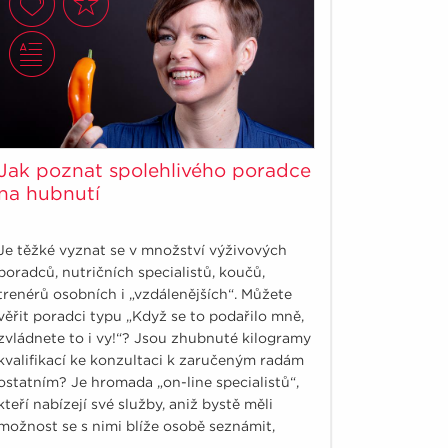
Jak poznat spolehlivého poradce
na hubnutí
Je těžké vyznat se v množství výživových
poradců, nutričních specialistů, koučů,
trenérů osobních i „vzdálenějších“. Můžete
věřit poradci typu „Když se to podařilo mně,
zvládnete to i vy!“? Jsou zhubnuté kilogramy
kvalifikací ke konzultaci k zaručeným radám
ostatním? Je hromada „on-line specialistů“,
kteří nabízejí své služby, aniž bystě měli
možnost se s nimi blíže osobě seznámit,
nasáknout jejich přístup a styl práce. Jak