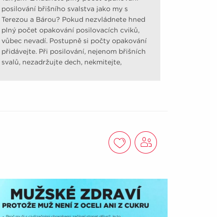
posilování břišního svalstva jako my s
Terezou a Bárou? Pokud nezvládnete hned
plný počet opakování posilovacích cviků,
vůbec nevadí. Postupně si počty opakování
přidávejte. Při posilování, nejenom břišních
svalů, nezadržujte dech, nekmitejte,
nešvihejte.