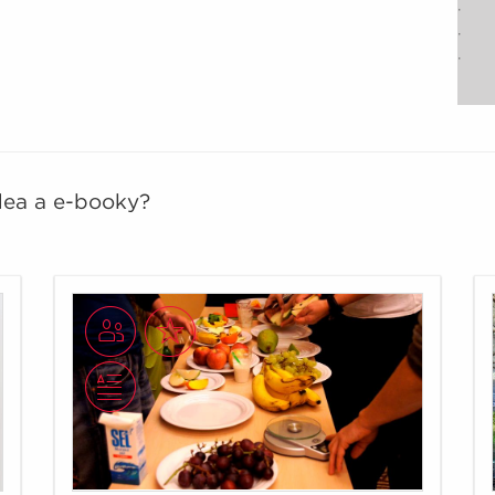
· 5%
· 4%
· 3%
idea a e-booky?