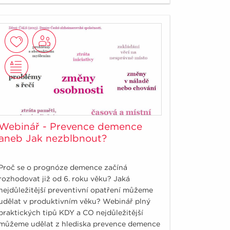
nenaletět?
Webinář - Prevence demence
aneb Jak nezblbnout?
Proč se o prognóze demence začíná
rozhodovat již od 6. roku věku? Jaká
nejdůležitější preventivní opatření můžeme
udělat v produktivním věku? Webinář plný
praktických tipů KDY a CO nejdůležitější
můžeme udělat z hlediska prevence demence