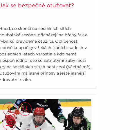
Jak se bezpečně otužovat?
Hned, co skončí na sociálních sítích
houbařská sezóna, přicházejí na břehy řek a
rybníků pravidelně otužilci. Oblíbenost
ledové koupačky v řekách, kádích, sudech v
posledních letech vzrostla a kdo nemá
alespoň jedno foto se zatnutými zuby mezi
kry na sociálních sítích není cool (včetně mě).
Otužování má jasné přínosy a ještě jasnější
zdravotní rizika.