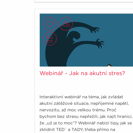
Webinář - Jak na akutní stres?
Interaktivní webinář na téma, jak zvládat
akutní zátěžové situace, nepříjemné napětí,
nervozitu, až moc velkou trému. Proč
bychom bez stresu nepřežili, jak najít hranici,
že „už je to moc“? Webinář nabízí tipy, jak se
zklidnit TED´ a TADY, třeba přímo na