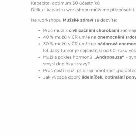
Kapacita: optimum 30 účastníků
Délku i kapacitu workshopu můžeme přizpůsobit
Na workshopu
Mužské zdraví
se dozvíte:
Proč muži s
civilizačními chorobami
začínaj
40 % mužů v ČR umře na
onemocnění srdce
30 % mužů v ČR umře na
nádorová onemoc
let Jaký tumor je nejčastější od 60. roku vě
Muži a pokles hormonů
„Andropauza“
– syn
smysl doplňky stravy?
Proč čeští muži přibírají hmotnost „po děte
Jak vypadá dobrý
jídelníček, optimální po