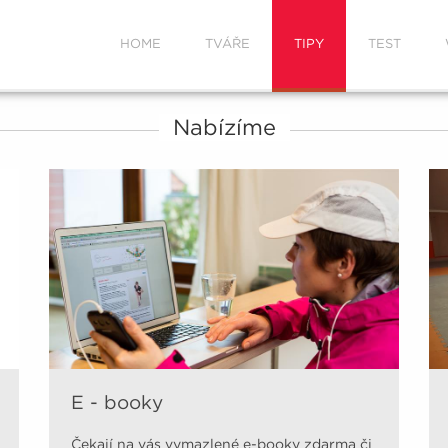
HOME
TVÁŘE
TIPY
TEST
Nabízíme
E - booky
Čekají na vás vymazlené e-booky zdarma či