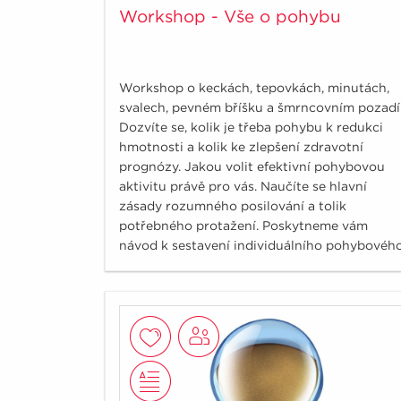
Workshop - Vše o pohybu
Workshop o keckách, tepovkách, minutách,
svalech, pevném bříšku a šmrncovním pozadí
Dozvíte se, kolik je třeba pohybu k redukci
hmotnosti a kolik ke zlepšení zdravotní
prognózy. Jakou volit efektivní pohybovou
aktivitu právě pro vás. Naučíte se hlavní
zásady rozumného posilování a tolik
potřebného protažení. Poskytneme vám
návod k sestavení individuálního pohybovéh
plánu ke zlepšení fyzické kondice i k redukci
hmotnosti.