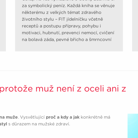
za symbolický peníz. Každá kniha se věnuje
některému z velkých témat zdravého
životního stylu – FIT jídelníčku včetně
receptů a postupu přípravy, pohybu i
motivaci, hubnutí, prevenci nemocí, cvičení
na bolavá záda, pevné břicho a šmrncovní
pozadí.
protože muž není z oceli ani z
na muže
. Vysvětlující
proč a kdy a jak
konkrétně má
styl
s důrazem na mužské zdraví.