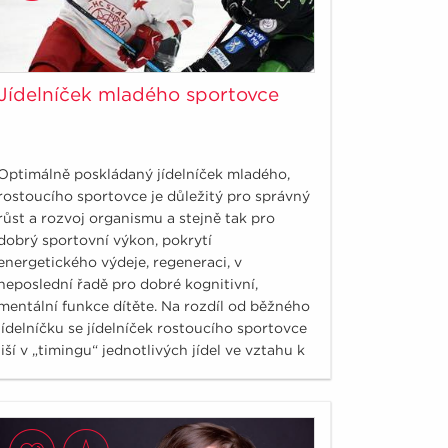
Jídelníček mladého sportovce
Optimálně poskládaný jídelníček mladého,
rostoucího sportovce je důležitý pro správný
růst a rozvoj organismu a stejně tak pro
dobrý sportovní výkon, pokrytí
energetického výdeje, regeneraci, v
neposlední řadě pro dobré kognitivní,
mentální funkce dítěte. Na rozdíl od běžného
jídelníčku se jídelníček rostoucího sportovce
liší v „timingu“ jednotlivých jídel ve vztahu k
tréninku, soutěži, zápasu.