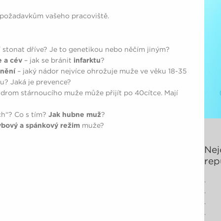
 požadavkům vašeho pracoviště.
í stonat dříve? Je to genetikou nebo něčím jiným?
 a cév
– jak se bránit
infarktu
?
nění
– jaký nádor nejvíce ohrožuje muže ve věku 18-35
ku? Jaká je prevence?
drom stárnoucího muže může přijít po 40cítce. Mají
ch“? Co s tím?
Jak hubne muž
?
hybový a spánkový režim
muže?
Nej
rep
· 40
· 3
· 8%
· 7%