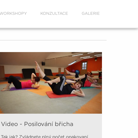
WORKSHOPY
KONZULTACE
GALERIE
Video - Posilování břicha
Tak jak? Zvládnete plný počet opakovaní