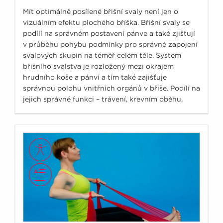
Mít optimálně posílené břišní svaly není jen o
vizuálním efektu plochého bříška. Břišní svaly se
podílí na správném postavení pánve a také zjišťují
v průběhu pohybu podmínky pro správné zapojení
svalových skupin na téměř celém těle. Systém
břišního svalstva je rozložený mezi okrajem
hrudního koše a pánví a tím také zajišťuje
správnou polohu vnitřních orgánů v břiše. Podílí na
jejich správné funkci – trávení, krevním oběhu,
vylučování. Břišní svaly se také podílí na dechovém
stereotypu a dechových funkcích.