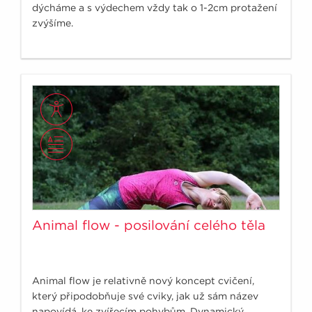
dýcháme a s výdechem vždy tak o 1-2cm protažení
zvýšíme.
Animal flow - posilování celého těla
Animal flow je relativně nový koncept cvičení,
který připodobňuje své cviky, jak už sám název
napovídá, ke zvířecím pohybům. Dynamický