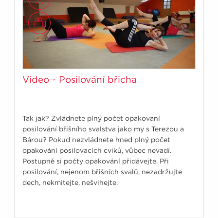
Video - Posilování břicha
Tak jak? Zvládnete plný počet opakovaní
posilování břišního svalstva jako my s Terezou a
Bárou? Pokud nezvládnete hned plný počet
opakování posilovacích cviků, vůbec nevadí.
Postupně si počty opakování přidávejte. Při
posilování, nejenom břišních svalů, nezadržujte
dech, nekmitejte, nešvihejte.