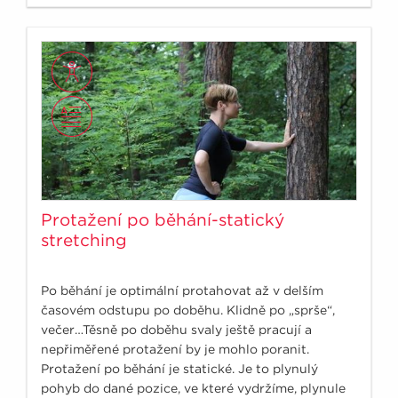
Protažení po běhání-statický
stretching
Po běhání je optimální protahovat až v delším
časovém odstupu po doběhu. Klidně po „sprše“,
večer…Těsně po doběhu svaly ještě pracují a
nepřiměřené protažení by je mohlo poranit.
Protažení po běhání je statické. Je to plynulý
pohyb do dané pozice, ve které vydržíme, plynule