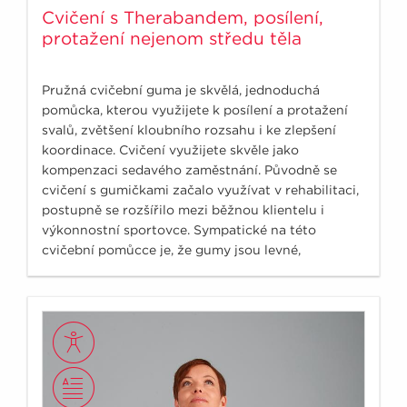
Cvičení s Therabandem, posílení,
protažení nejenom středu těla
Pružná cvičební guma je skvělá, jednoduchá
pomůcka, kterou využijete k posílení a protažení
svalů, zvětšení kloubního rozsahu i ke zlepšení
koordinace. Cvičení využijete skvěle jako
kompenzaci sedavého zaměstnání. Původně se
cvičení s gumičkami začalo využívat v rehabilitaci,
postupně se rozšířilo mezi běžnou klientelu i
výkonnostní sportovce. Sympatické na této
cvičební pomůcce je, že gumy jsou levné,
nezaberou moc místa a hodí se ke cvičení v
jakémkoliv věku.