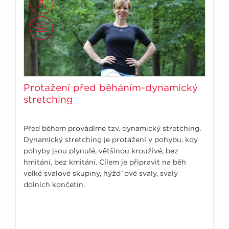
Protažení před běháním-dynamický
stretching
Před během provádíme tzv. dynamický stretching.
Dynamický stretching je protažení v pohybu, kdy
pohyby jsou plynulé, většinou krouživé, bez
hmitání, bez kmitání. Cílem je připravit na běh
velké svalové skupiny, hýždˇové svaly, svaly
dolních končetin.