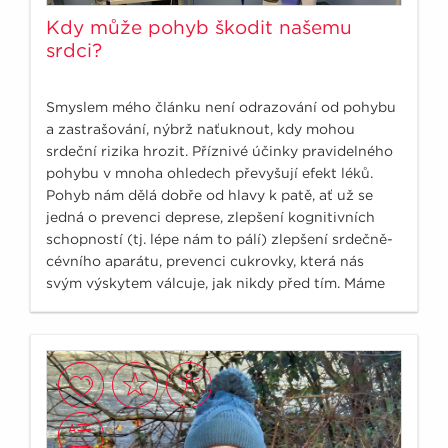
Kdy může pohyb škodit našemu
srdci?
Smyslem mého článku není odrazování od pohybu
a zastrašování, nýbrž naťuknout, kdy mohou
srdeční rizika hrozit. Příznivé účinky pravidelného
pohybu v mnoha ohledech převyšují efekt léků.
Pohyb nám dělá dobře od hlavy k patě, ať už se
jedná o prevenci deprese, zlepšení kognitivních
schopností (tj. lépe nám to pálí) zlepšení srdečně-
cévního aparátu, prevenci cukrovky, která nás
svým výskytem válcuje, jak nikdy před tím. Máme
čím dále více podkladů, že pravidelná fyzická
aktivity také významně ovlivňuje výskyt nádorů.
Osoby, které pravidelně sportují, se v průměru
dožívají o 7 let více než jejich vrstevníci se
sedavým způsobem života.