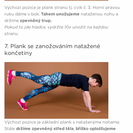
Výchozí pozice je plank stranu tj. cvik č. 3. Horní pravou
ruku dáme v bok.
Tahem unožujeme
nataženou nohu a
držíme
zpevněný trup.
Pokud to jde hladce, vydržte 10x unožit na každou
stranu.
7. Plank se zanožováním natažené
končetiny
Výchozí pozice je základní plank s nataženýma nohama.
Stále
držíme zpevněný střed těla
,
bříško oplošťujeme