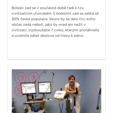
Bolesti zad se v současné době řadí k tzv.
civilizačním chorobám. S bolestmi zad se setká až
90% české populace. Skoro by se dalo říci, koho
občas záda nebolí, jako by snad ani nežil v
civilizaci...Vyzkoušejte 7 cviků, kterými protáhnete
a uvolníte páteř doslova od hlavy k pánvi.