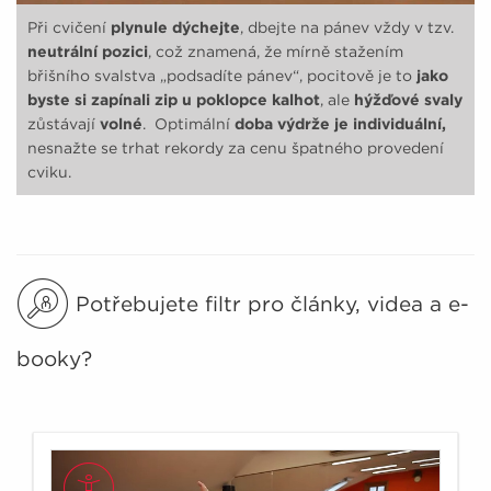
Při cvičení
plynule dýchejte
, dbejte na pánev vždy v tzv.
neutrální pozici
, což znamená, že mírně stažením
břišního svalstva „podsadíte pánev“, pocitově je to
jako
byste si zapínali zip u poklopce kalhot
, ale
hýžďové svaly
zůstávají
volné
. Optimální
doba výdrže je individuální,
nesnažte se trhat rekordy za cenu špatného provedení
cviku.
Potřebujete filtr pro články, videa a e-
booky?