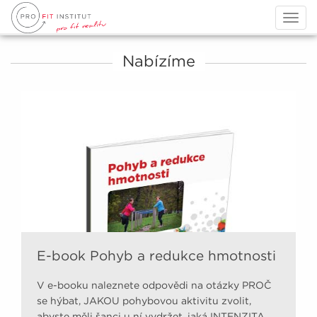
Togg
navig
Nabízíme
E-book Pohyb a redukce hmotnosti
V e-booku naleznete odpovědi na otázky PROČ
se hýbat, JAKOU pohybovou aktivitu zvolit,
abyste měli šanci u ní vydržet, jaká INTENZITA