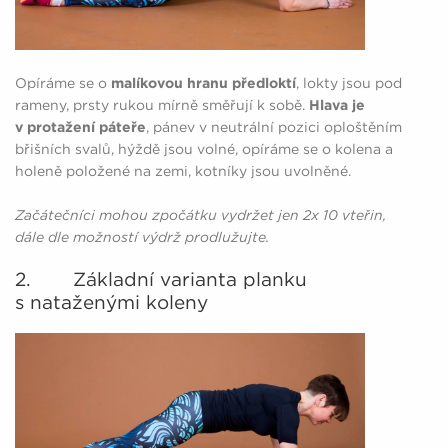
Opíráme se o
malíkovou hranu předloktí
, lokty jsou pod
rameny, prsty rukou mírně směřují k sobě.
Hlava je
v protažení páteře
, pánev v neutrální pozici oploštěním
břišních svalů, hýždě jsou volné, opíráme se o kolena a
holeně položené na zemi, kotníky jsou uvolněné.
Začátečníci mohou zpočátku vydržet jen 2x 10 vteřin,
dále dle možností výdrž prodlužujte.
2. Základní varianta planku
s nataženými koleny