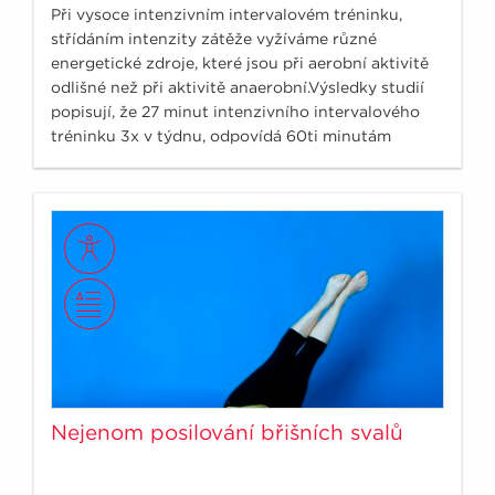
Při vysoce intenzivním intervalovém tréninku,
střídáním intenzity zátěže vyžíváme různé
energetické zdroje, které jsou při aerobní aktivitě
odlišné než při aktivitě anaerobní.Výsledky studií
popisují, že 27 minut intenzivního intervalového
tréninku 3x v týdnu, odpovídá 60ti minutám
aerobního cvičení s vyrovnanou intenzitou 5x
týdně.
Nejenom posilování břišních svalů