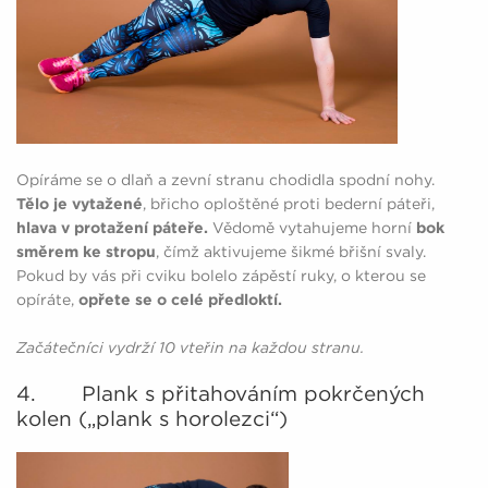
Opíráme se o dlaň a zevní stranu chodidla spodní nohy.
Tělo je vytažené
, břicho oploštěné proti bederní páteři,
hlava v protažení páteře.
Vědomě vytahujeme horní
bok
směrem ke stropu
, čímž aktivujeme šikmé břišní svaly.
Pokud by vás při cviku bolelo zápěstí ruky, o kterou se
opíráte,
opřete se o celé předloktí.
Začátečníci vydrží 10 vteřin na každou stranu.
4. Plank s přitahováním pokrčených
kolen („plank s horolezci“)