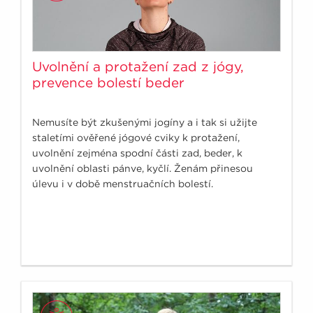
Uvolnění a protažení zad z jógy,
prevence bolestí beder
Nemusíte být zkušenými jogíny a i tak si užijte
staletími ověřené jógové cviky k protažení,
uvolnění zejména spodní části zad, beder, k
uvolnění oblasti pánve, kyčlí. Ženám přinesou
úlevu i v době menstruačních bolestí.