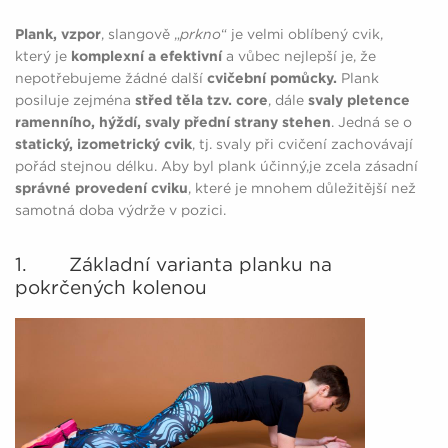
Plank, vzpor
, slangově „
prkno
“ je velmi oblíbený cvik,
který je
komplexní a efektivní
a vůbec nejlepší je, že
nepotřebujeme žádné další
cvičební pomůcky.
Plank
posiluje zejména
střed těla tzv. core
, dále
svaly pletence
ramenního, hýždí, svaly přední strany stehen
. Jedná se o
statický, izometrický cvik
, tj. svaly při cvičení zachovávají
pořád stejnou délku. Aby byl plank účinný,je zcela zásadní
správné provedení cviku
, které je mnohem důležitější než
samotná doba výdrže v pozici.
1. Základní varianta planku na
pokrčených kolenou