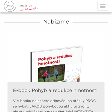
Togg
navig
Nabízíme
E-book Pohyb a redukce hmotnosti
V e-booku naleznete odpovědi na otázky PROČ
se hýbat, JAKOU pohybovou aktivitu zvolit,
abyste měli šanci u ní vydržet, jaká INTENZITA