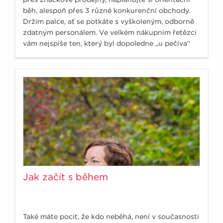
běh, alespoň přes 3 různé konkurenční obchody.
Držím palce, ať se potkáte s vyškoleným, odborně
zdatným personálem. Ve velkém nákupním řetězci
vám nejspíše ten, který byl dopoledne „u pečiva“
moc neporadí.
Jak začít s během
Také máte pocit, že kdo neběhá, není v současnosti