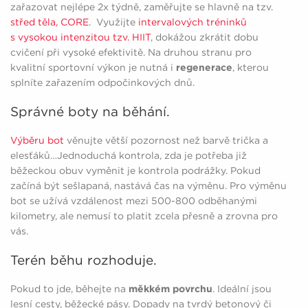
zařazovat nejlépe 2x týdně, zaměřujte se hlavně na tzv.
střed těla, CORE
. Využijte
intervalových tréninků
s vysokou intenzitou tzv. HIIT
, dokážou zkrátit dobu
cvičení při vysoké efektivitě. Na druhou stranu pro
kvalitní sportovní výkon je nutná i
regenerace
, kterou
splníte zařazením odpočinkových dnů.
Správné boty na běhání.
Výběru bot
věnujte větší pozornost než barvě trička a
elesťáků…Jednoduchá kontrola, zda je potřeba již
běžeckou obuv vyměnit je kontrola podrážky. Pokud
začíná být sešlapaná, nastává čas na výměnu. Pro výměnu
bot se užívá vzdálenost mezi 500-800 odběhanými
kilometry, ale nemusí to platit zcela přesně a zrovna pro
vás.
Terén běhu rozhoduje.
Pokud to jde, běhejte na
měkkém povrchu
. Ideální jsou
lesní cesty, běžecké pásy. Dopady na tvrdý betonový či