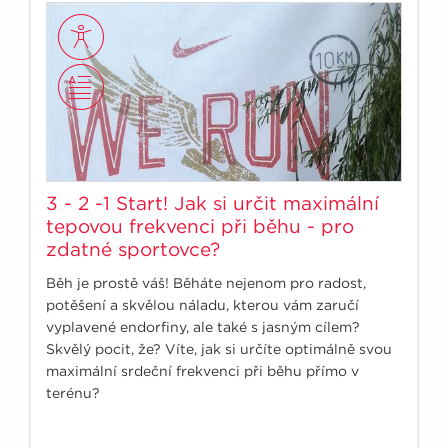
3 - 2 -1 Start! Jak si určit maximální
tepovou frekvenci při běhu - pro
zdatné sportovce?
Běh je prostě váš! Běháte nejenom pro radost,
potěšení a skvělou náladu, kterou vám zaručí
vyplavené endorfiny, ale také s jasným cílem?
Skvělý pocit, že? Víte, jak si určíte optimálně svou
maximální srdeční frekvenci při běhu přímo v
terénu?