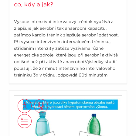
co, kdy a jak?
Vysoce intenzivní intervalový trénink využívá a
zlepšuje jak aerobní tak anaerobní kapacitu,
zatímco kardio trénink zlepšuje aerobní zdatnost.
Při vysoce intenzivním intervalovém tréninku,
střídáním intenzity zátěže vyžíváme různé
energetické zdroje, které jsou při aerobní aktivitě
odlišné než při aktivitě anaerobní.Výsledky studií
popisují, že 27 minut intenzivního intervalového
tréninku 3x v týdnu, odpovídá 60ti minutám
aerobního cvičení s vyrovnanou intenzitou 5x
týdně.