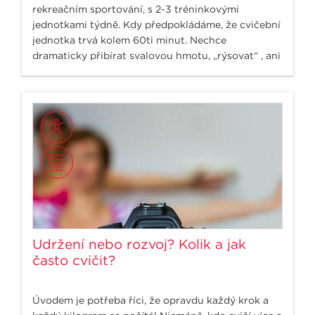
rekreačním sportování, s 2-3 tréninkovými
jednotkami týdně. Kdy předpokládáme, že cvičební
jednotka trvá kolem 60ti minut. Nechce
dramaticky přibírat svalovou hmotu, „rýsovat“ , ani
neutočíme na své osobní rekordy.
Udržení nebo rozvoj? Kolik a jak
často cvičit?
Úvodem je potřeba říci, že opravdu každý krok a