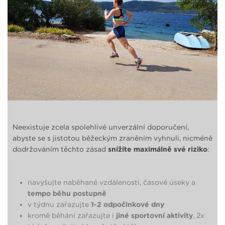
Neexistuje zcela spolehlivé unverzální doporučení,
abyste se s jistotou běžeckým zraněním vyhnuli, nicméně
dodržováním těchto zásad
snížíte maximálně své riziko
:
navyšujte naběhané vzdálenosti, časové úseky a
tempo běhu postupně
v týdnu zařazujte
1-2 odpočinkové dny
kromě běhání zařazujte i
jiné sportovní aktivity
, 2x