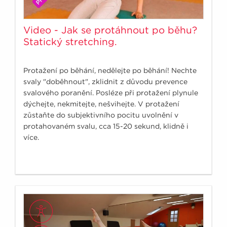
Video - Jak se protáhnout po běhu?
Statický stretching.
Protažení po běhání, nedělejte po běhání! Nechte
svaly "doběhnout", zklidnit z důvodu prevence
svalového poranění. Posléze při protažení plynule
dýchejte, nekmitejte, nešvihejte. V protažení
zůstaňte do subjektivního pocitu uvolnění v
protahovaném svalu, cca 15-20 sekund, klidně i
více.