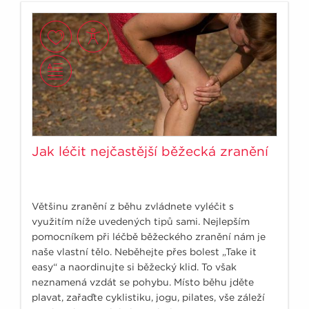
Jak léčit nejčastější běžecká zranění
Většinu zranění z běhu zvládnete vyléčit s
využitím níže uvedených tipů sami. Nejlepším
pomocníkem při léčbě běžeckého zranění nám je
naše vlastní tělo. Neběhejte přes bolest „Take it
easy“ a naordinujte si běžecký klid. To však
neznamená vzdát se pohybu. Místo běhu jděte
plavat, zařaďte cyklistiku, jogu, pilates, vše záleží