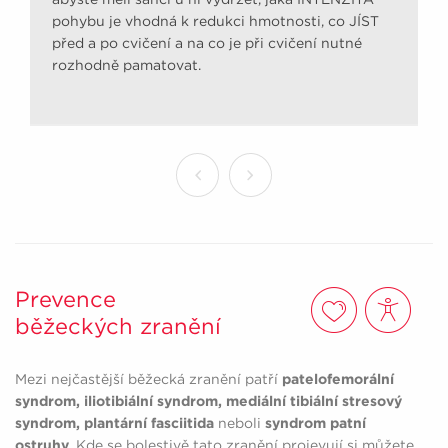
pohybu je vhodná k redukci hmotnosti, co JÍST
před a po cvičení a na co je při cvičení nutné
rozhodně pamatovat.
Prevence
běžeckých zranění
Mezi nejčastější běžecká zranění patří
patelofemorální
syndrom, iliotibiální syndrom, mediální tibiální stresový
syndrom, plantární fasciitida
neboli
syndrom patní
ostruhy
. Kde se bolestivě tato zranění projevují si můžete