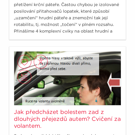
přetížení krční páteře. Častou chybou je izolované
posilování přitahovačů lopatek, které způsobí
„uzamčení“ hrudní páteře a znemožní tak její
rotabilitu, tj. možnost „točení“ v plném rozsahu.
Přinášíme 4 komplexní cviky na oblast hrudní a
krční páteře a posílení břišní stěny.
Jak předcházet bolestem zad z
dlouhých přejezdů autem? Cvičení za
volantem.