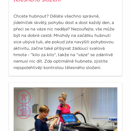
Chcete hubnout? Děláte všechno správně,
jídelníček skvělý, pohybu dost a dost každý den, a
přeci se na váze nic neděje? Nezoufejte, vše může
být na dobré cestě. Mnohdy na začátku hubnutí
sice ubývá tuk, ale pokud jste navýšili pohybovou
aktivitu, začne také přibývat žádoucí svalová
hmota - "kilo za kilo", takže na "váze" se zdánlivě
nemusí nic dít. Zda optimálně hubnete, zjistíte
nejspolehlivěji kontrolou tělesného složení.