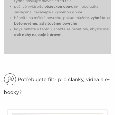
týdně posilujte hlavně střed těla .
pečlivě vybírejte
běžeckou obuv
, je-li podrážka
sešlapaná, neváhejte s výměnou obuvi
běhejte na měkké povrchu, pokud můžete,
vyhněte se
betonovému, asfaltovému povrchu
když běháte v terénu, snažte se běhat tak, abyste měli
obě nohy na stejné úrovni
Potřebujete filtr pro články, videa a e-
booky?