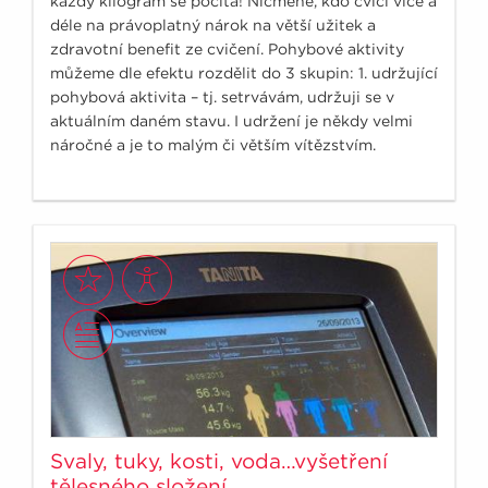
každý kilogram se počítá! Nicméně, kdo cvičí více a
déle na právoplatný nárok na větší užitek a
zdravotní benefit ze cvičení. Pohybové aktivity
můžeme dle efektu rozdělit do 3 skupin: 1. udržující
pohybová aktivita – tj. setrvávám, udržuji se v
aktuálním daném stavu. I udržení je někdy velmi
náročné a je to malým či větším vítězstvím.
Svaly, tuky, kosti, voda…vyšetření
tělesného složení