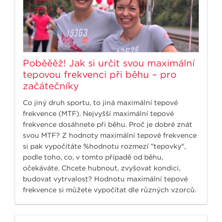
Poběěěž! Jak si určit svou maximální
tepovou frekvenci při běhu – pro
začátečníky
Co jiný druh sportu, to jiná maximální tepové
frekvence (MTF). Nejvyšší maximální tepové
frekvence dosáhnete při běhu. Proč je dobré znát
svou MTF? Z hodnoty maximální tepové frekvence
si pak vypočítáte %hodnotu rozmezí "tepovky",
podle toho, co, v tomto případě od běhu,
očekáváte. Chcete hubnout, zvyšovat kondici,
budovat vytrvalost? Hodnotu maximální tepové
frekvence si můžete vypočítat dle různých vzorců.
Přesnější je však určení svého maxima přímo v
terénu.