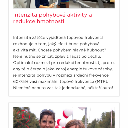
Intenzita pohybové aktivity a
redukce hmotnosti
Intenzita zátěže vyjádřená tepovou frekvencí
rozhoduje o tom, jaký efekt bude pohybová
aktivita mít. Chcete pohybem hlavně hubnout?
Není nutné se zničit, zplavit, lapat po dechu.
Optimální rozmezí pro redukci hmotnosti, tj. proto,
aby tělo čerpalo jako zdroj energie tukové zásoby,
je intenzita pohybu v rozmezí srdeční frekvence
60-75% vaší maximální tepové frekvence (MTF).
Nicméně není to zas tak jednoduché, někteří autoři
se přiklánějí k nižším číslům na 50-60% MTF, jiní na
druhou stranu preferují spíše submaximální
hodnoty.