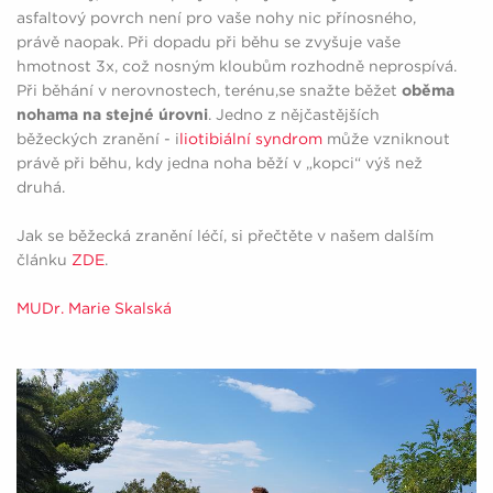
asfaltový povrch není pro vaše nohy nic přínosného,
právě naopak. Při dopadu při běhu se zvyšuje vaše
hmotnost 3x, což nosným kloubům rozhodně neprospívá.
Při běhání v nerovnostech, terénu,se snažte běžet
oběma
nohama na stejné úrovni
. Jedno z nějčastějších
běžeckých zranění - i
liotibiální syndrom
může vzniknout
právě při běhu, kdy jedna noha běží v „kopci“ výš než
druhá.
Jak se běžecká zranění léčí, si přečtěte v našem dalším
článku
ZDE
.
MUDr. Marie Skalská