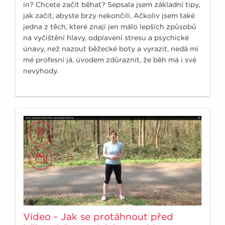
in? Chcete začít běhat? Sepsala jsem základní tipy,
jak začít, abyste brzy nekončili. Ačkoliv jsem také
jedna z těch, které znají jen málo lepších způsobů
na vyčištění hlavy, odplavení stresu a psychické
únavy, než nazout běžecké boty a vyrazit, nedá mi
mé profesní já, úvodem zdůraznit, že běh má i své
nevýhody.
Video - Jak se protáhnout před