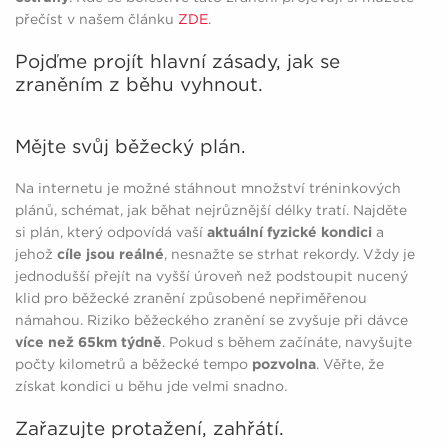
přečíst v našem článku
ZDE
.
Pojďme projít hlavní zásady, jak se
zraněním z běhu vyhnout.
Mějte svůj běžecký plán.
Na internetu je možné stáhnout množství tréninkových
plánů, schémat, jak běhat nejrůznější délky tratí. Najděte
si plán, který odpovídá vaší
aktuální fyzické kondici
a
jehož
cíle jsou reálné
, nesnažte se strhat rekordy. Vždy je
jednodušší přejít na vyšší úroveň než podstoupit nucený
klid pro běžecké zranění způsobené nepřiměřenou
námahou. Riziko běžeckého zranění se zvyšuje při dávce
více než 65km týdně
. Pokud s během začínáte, navyšujte
počty kilometrů a běžecké tempo
pozvolna
. Věřte, že
získat kondici u běhu jde velmi snadno.
Zařazujte protažení, zahřátí.