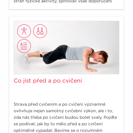
stran fyzické aktivity, splňovali však doporučení
150minut středně náročné fyzické aktivity týdně.
Co jíst před a po cvičení
Strava před cvičením a po cvičení významně
ovlivňuje nejen samotný cvičební výkon, ale i to,
zda nás třeba po cvičení budou bolet svaly. Pojďte
se podívat, jak by to mělo před a po cvičení
optimálně vypadat. Bavíme se o rozumném