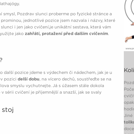
Hathajógy.
 smysl, Pozdrav slunci proberme po fyzické stránce a
prominou, jednotlivé pozice jsem nazvala i názvy, které
lunci i jen jako cvičení,je unikátní sestava, která vám
využijte jako
zahřátí, protažení před dalším cvičením
.
t?
Kol
do další pozice jdeme s výdechem či nádechem, jak je u
 v pozici
delší dobu
, na vícero dechů, soustřeďte se na
Pozd
slova smyslu vychutnejte. Já s úžasem stále dokola
Poče
 sérii cvičení je příjemnější a snazší, jak se svaly
cvič
opak
 stoj
hodi
Jiné
tolik
docel