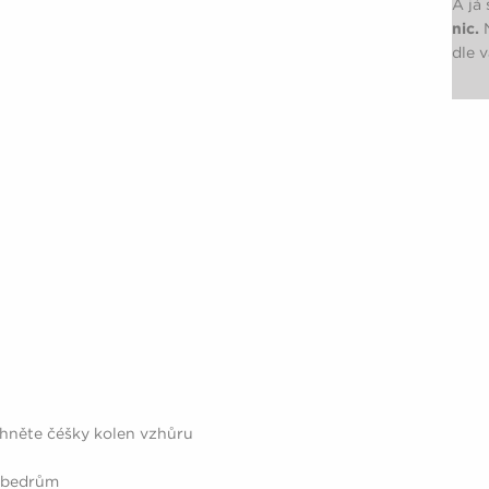
A já
nic.
N
dle 
áhněte čéšky kolen vzhůru
i bedrům