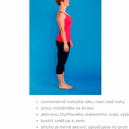
rovnoměrně rozložte váhu mezi obě nohy
prsty roztáhněte ze široka
aktivitou čtyřhlavého stehenního svalu vyt
kostrč směřuje k zemi
břicho je mírně aktivní, oplošťujete ho prot