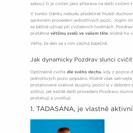
sebou) či je cvičen jako příprava na další cvičení 
V tomto článku nebudu předstírat hlubší duchovní
správném provedení jednotlivých pozic. Jogíni mi 
se běžně užívají při cvičebních hodinách. Pozdrav s
protáhne
většinu svalů ve vašem těle
, klidně ho 
Věřte, že den se s ním začíná báječně.
Jak dynamicky Pozdrav slunci cviči
Optimálně cvičte
dle svého dechu
, kdy z pozice 
jednotlivých pozic popsáno. Klidně však setrvejte
protahované svalové skupiny, pozici si v dobrém 
zjišťuji, jak každé další provedení Pozdravu slunce v
protahují a uvolňují.
1. TADASANA, je vlastně aktivní