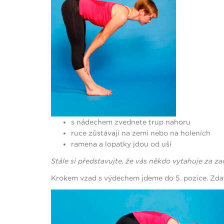
s nádechem zvednete trup nahoru
ruce zůstávají na zemi nebo na holeních
ramena a lopatky jdou od uší
Stále si představujte, že vás někdo vytahuje za za
Krokem vzad s výdechem jdeme do 5. pozice. Zda