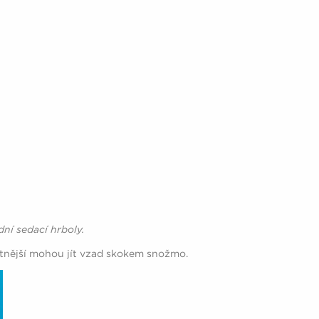
dní sedací hrboly.
tnější mohou jít vzad skokem snožmo.