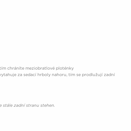
– tím chráníte meziobratlové ploténky
vytahuje za sedací hrboly nahoru, tím se prodlužují zadní
 stále zadní stranu stehen.