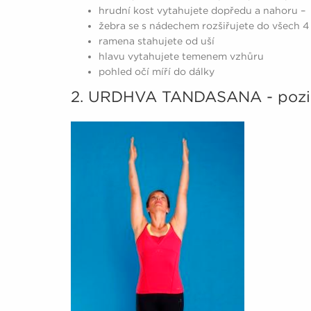
hrudní kost vytahujete dopředu a nahoru –
žebra se s nádechem rozšiřujete do všech 
ramena stahujete od uší
hlavu vytahujete temenem vzhůru
pohled očí míří do dálky
2. URDHVA TANDASANA - pozi