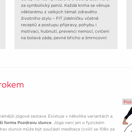
za symbolický peníz. Každá kniha se věnuje
některému z velkých témat zdravého
životního stylu – FIT jídelníčku včetně
receptů a postupu přípravy, pohybu i
motivaci, hubnutí, prevenci nemocí, cvičení
na bolavá záda, pevné břicho a šmrncovní
pozadí.
krokem
námější jógová sestava. Existuje v několika variantách a
ší forma Pozdravu slunce
. Jóga není jen o fyzickém
drav slunce může být součástí meditace (cvičí se 108x za