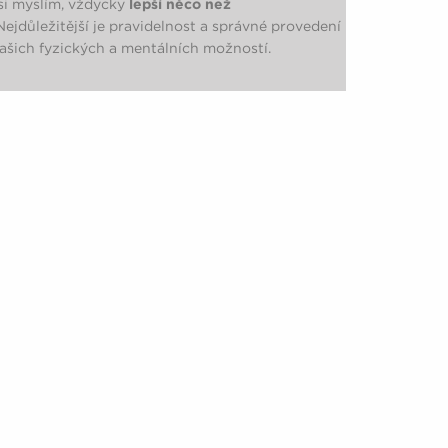
 si myslím, vždycky
lepší něco než
ejdůležitější je pravidelnost a správné provedení
vašich fyzických a mentálních možností.