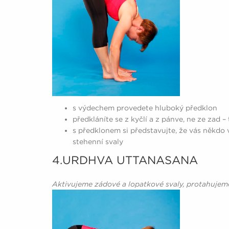
s výdechem provedete hluboký předklon
předkláníte se z kyčlí a z pánve, ne ze zad 
s předklonem si představujte, že vás někdo 
stehenní svaly
4.URDHVA UTTANASANA
Aktivujeme zádové a lopatkové svaly, protahujeme