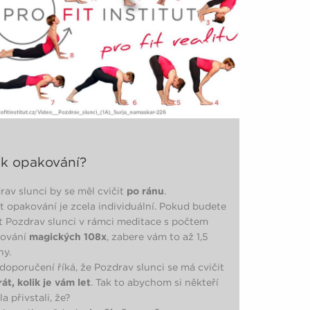
ik opakování?
rav slunci by se měl cvičit
po ránu
.
t opakování je zcela individuální. Pokud budete
it Pozdrav slunci v rámci meditace s počtem
ování
magických 108x
, zabere vám to až 1,5
ny.
 doporučení říká, že Pozdrav slunci se má cvičit
rát, kolik je vám let
. Tak to abychom si někteří
a přivstali, že?