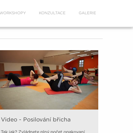
WORKSHOPY
KONZULTACE
GALERIE
Video - Posilování břicha
Tak jak? Zvládnete plný počet opakovaní