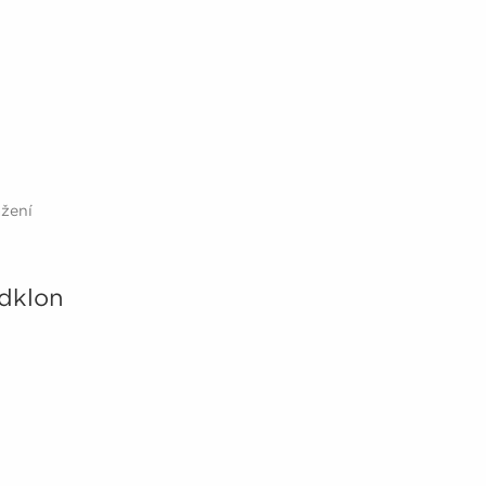
ažení
dklon