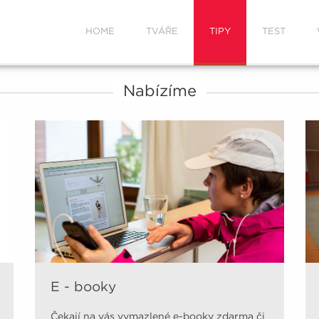
HOME
TVÁŘE
TIPY
TEST
Nabízíme
E - booky
Čekají na vás vymazlené e-booky zdarma či