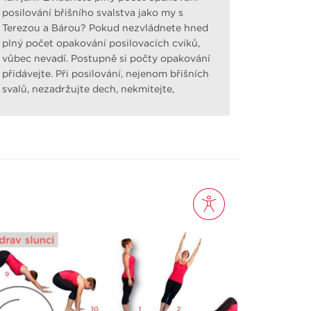
posilování břišního svalstva jako my s
Terezou a Bárou? Pokud nezvládnete hned
plný počet opakování posilovacích cviků,
vůbec nevadí. Postupně si počty opakování
přidávejte. Při posilování, nejenom břišních
svalů, nezadržujte dech, nekmitejte,
nešvihejte.