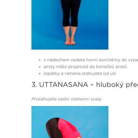
s nádechem vedete horní končetiny do vzp
prsty máte propnuté do konečků prstů
lopatky a ramena stahujete od uší
3. UTTANASANA – hluboký pře
Protahujete zadní stehenní svaly.