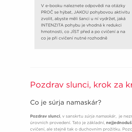
V e-booku naleznete odpovědi na otázky
PROČ se hýbat, JAKOU pohybovou aktivitu
zvolit, abyste měli šanci u ní vydržet, jaká
INTENZITA pohybu je vhodná k redukci
hmotnosti, co JÍST před a po cvičení a na
co je při cvičení nutné rozhodně
pamatovat.
Pozdrav slunci, krok za 
Co je súrja namaskár?
Pozdrav slunci
, v sanskrtu
súrja namaskár
, je nez
úrovních provedení. Tato je základní,
nejjednoduš
cvičení, ale stejně tak o duchovním prožitku. Poz