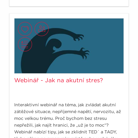
nenaletět?
Webinář - Jak na akutní stres?
Interaktivní webinář na téma, jak zvládat akutní
zátěžové situace, nepříjemné napětí, nervozitu, až
moc velkou trému. Proč bychom bez stresu
nepřežili, jak najít hranici, že „už je to moc“?
Webinář nabízí tipy, jak se zklidnit TED´ a TADY,