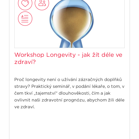
Workshop Longevity - jak žít déle ve
zdraví?
Proč longevity není o užívání zázračných doplňků
stravy? Praktický seminář, v podání lékaře, o tom, v
čem tkví „tajemství“ dlouhověkosti, čím a jak
ovlivnit naši zdravotní prognózu, abychom žili déle
ve zdraví.