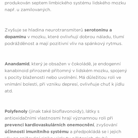
produkován septem limbického systému lidského mozku
např. u zamilovaných.
Zvyšuje se hladina neurotransmiterů
serotoninu a
dopaminu
v mozku, které ovlivňují dobrou náladu, tlumí
podrážděnost a mají pozitivní vliv na spánkový rytmus.
Anandamid
, který je obsažen v čokoládě, je endogenní
kanabinoid přirozeně přítomný v lidském mozku, spojený
s pocity blaženosti nebo uvolnění. Má důležitou roli ve
vnímání bolesti, při vzniku depresí, ovlivňuje chuť k jídlu
atd.
Polyfenoly
(jinak také bioflavonoidy), látky s
antioxidačními vlastnosmi hrají významnou roli při
prevenci kardiovaskulárních onemocnění
, zvyšování
účinnosti imunitního systému
a předpokládá se i jejich