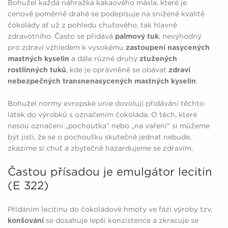
Bohužel každá náhražka kakaového másla, které je
cenově poměrně drahé se podepisuje na snížené kvalitě
čokolády ať už z pohledu chuťového, tak hlavně
zdravotního. Často se přidává
palmový tuk
, nevýhodný
pro zdraví vzhledem k vysokému
zastoupení nasycených
mastných kyselin
a dále různé druhy
ztužených
rostlinných tuků
, kde je oprávněné se obávat
zdraví
nebezpečných transnenasycených mastných kyselin
.
Bohužel normy evropské unie dovolují přidávání těchto
látek do výrobků s označením čokoláda. O těch, které
nesou označení „pochoutka“ nebo „na vaření“ si můžeme
být jisti, že se o pochoutku skutečně jednat nebude,
zkazíme si chuť a zbytečně hazardujeme se zdravím.
Častou přísadou je emulgátor lecitin
(E 322)
Přidáním lecitinu do čokoládové hmoty ve fázi výroby tzv.
konšování
se dosahuje lepší konzistence a zkracuje se