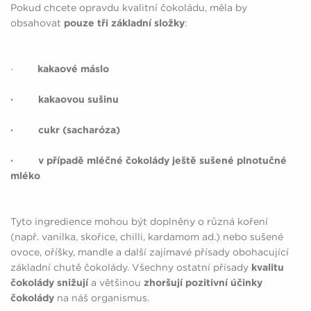
Pokud chcete opravdu kvalitní čokoládu, měla by
obsahovat
pouze tři základní složky
:
·
kakaové máslo
· kakaovou sušinu
· cukr (sacharóza)
· v případě mléčné čokolády ještě sušené plnotučné
mléko
Tyto ingredience mohou být doplněny o různá koření
(např. vanilka, skořice, chilli, kardamom ad.) nebo sušené
ovoce, oříšky, mandle a další zajímavé přísady obohacující
základní chutě čokolády. Všechny ostatní přísady
kvalitu
čokolády snižují
a většinou
zhoršují
pozitivní účinky
čokolády
na náš organismus.