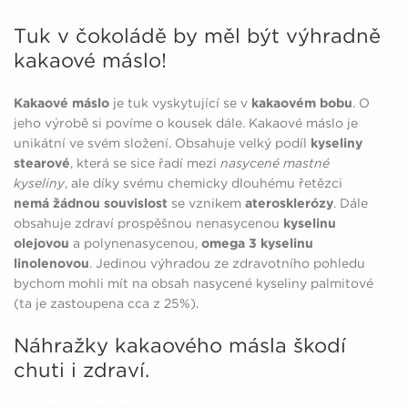
Tuk v čokoládě by měl být výhradně
kakaové máslo!
Kakaové máslo
je tuk vyskytující se v
kakaovém bobu
. O
jeho výrobě si povíme o kousek dále. Kakaové máslo je
unikátní ve svém složení. Obsahuje velký podíl
kyseliny
stearové
, která se sice řadí mezi
nasycené mastné
kyseliny
, ale díky svému chemicky dlouhému řetězci
nemá žádnou souvislost
se vznikem
aterosklerózy
. Dále
obsahuje zdraví prospěšnou nenasycenou
kyselinu
olejovou
a polynenasycenou,
omega 3 kyselinu
linolenovou
. Jedinou výhradou ze zdravotního pohledu
bychom mohli mít na obsah nasycené kyseliny palmitové
(ta je zastoupena cca z 25%).
Náhražky kakaového másla škodí
chuti i zdraví.