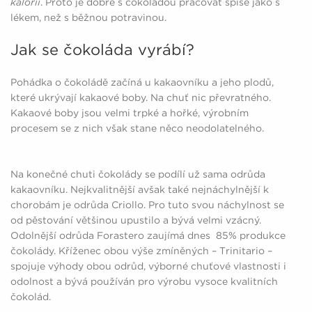
kalorií
. Proto je dobré s čokoládou pracovat spíše jako s
lékem, než s běžnou potravinou.
Jak se čokoláda vyrábí?
Pohádka o čokoládě začíná u kakaovníku a jeho plodů,
které ukrývají kakaové boby. Na chuť nic převratného.
Kakaové boby jsou velmi trpké a hořké, výrobním
procesem se z nich však stane něco neodolatelného.
Na konečné chuti čokolády se podílí už sama odrůda
kakaovníku. Nejkvalitnější avšak také nejnáchylnější k
chorobám je odrůda Criollo. Pro tuto svou náchylnost se
od pěstování většinou upustilo a bývá velmi vzácný.
Odolnější odrůda Forastero zaujímá dnes 85% produkce
čokolády. Kříženec obou výše zmíněných – Trinitario –
spojuje výhody obou odrůd, výborné chuťové vlastnosti i
odolnost a bývá používán pro výrobu vysoce kvalitních
čokolád.