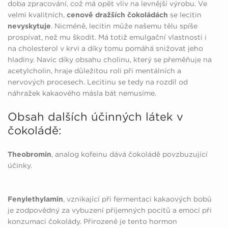
doba zpracování, což má opět vliv na levnější výrobu. Ve
velmi kvalitních,
cenově dražších čokoládách
se lecitin
nevyskytuje
. Nicméně, lecitin může našemu tělu spíše
prospívat, než mu škodit. Má totiž emulgační vlastnosti i
na cholesterol v krvi a díky tomu pomáhá snižovat jeho
hladiny. Navíc díky obsahu cholinu, který se přeměňuje na
acetylcholin, hraje důležitou roli při mentálních a
nervových procesech. Lecitinu se tedy na rozdíl od
náhražek kakaového másla bát nemusíme.
Obsah dalších účinných látek v
čokoládě:
Theobromin
, analog kofeinu dává čokoládě povzbuzující
účinky.
Fenylethylamin
, vznikající při fermentaci kakaových bobů
je zodpovědný za vybuzení příjemných pocitů a emocí při
konzumaci čokolády. Přirozeně je tento hormon