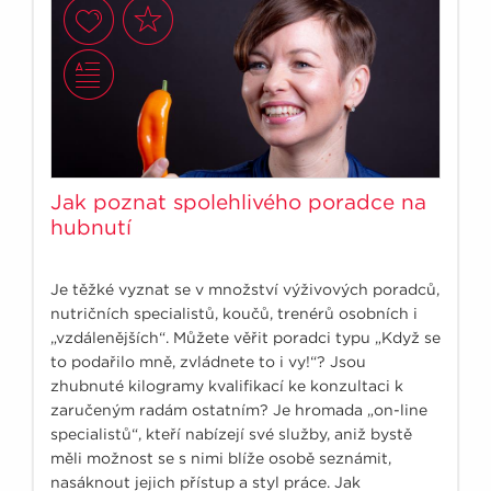
Jak poznat spolehlivého poradce na
hubnutí
Je těžké vyznat se v množství výživových poradců,
nutričních specialistů, koučů, trenérů osobních i
„vzdálenějších“. Můžete věřit poradci typu „Když se
to podařilo mně, zvládnete to i vy!“? Jsou
zhubnuté kilogramy kvalifikací ke konzultaci k
zaručeným radám ostatním? Je hromada „on-line
specialistů“, kteří nabízejí své služby, aniž bystě
měli možnost se s nimi blíže osobě seznámit,
nasáknout jejich přístup a styl práce. Jak