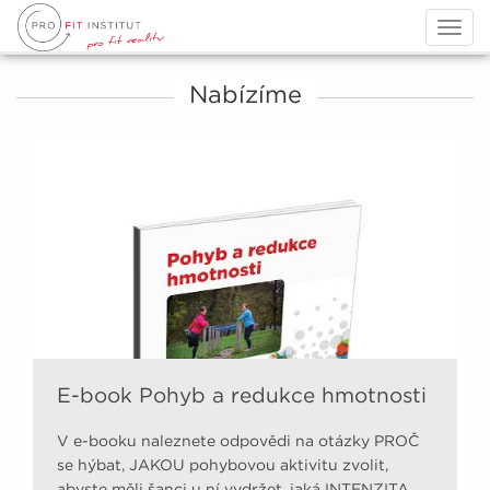
Togg
navig
Nabízíme
E-book Pohyb a redukce hmotnosti
V e-booku naleznete odpovědi na otázky PROČ
se hýbat, JAKOU pohybovou aktivitu zvolit,
abyste měli šanci u ní vydržet, jaká INTENZITA