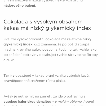
vliv na snižování rizika výskytu některých druhů
nádorového bujení
.
Čokoláda s vysokým obsahem
kakaa má nízký glykemický index
Kvalitní vysokoprocentní čokoláda má relativně
nízký
glykemický index
, což znamená, že po požití stoupá
hladina krevního cukru pozvolna, tedy ne tak rychle jako
po snědení potraviny obsahující rychle stravitelné škroby
a cukr.
Taniny
obsažené v kakau brání vzniku zubních kazů,
pravděpodobně snížením růstu plaku.
Avšak je nutné mít na paměti, že jde o potravinu s
vysokou kalorickou denzitou
–
v malém objemu, hodně