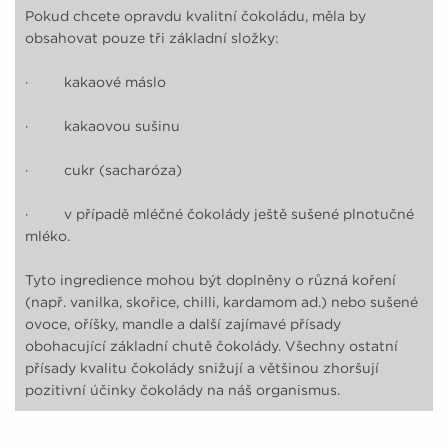
Pokud chcete opravdu kvalitní čokoládu, měla by
obsahovat pouze tři základní složky:
· kakaové máslo
· kakaovou sušinu
· cukr (sacharóza)
· v případě mléčné čokolády ještě sušené plnotučné
mléko.
Tyto ingredience mohou být doplněny o různá koření
(např. vanilka, skořice, chilli, kardamom ad.) nebo sušené
ovoce, oříšky, mandle a další zajímavé přísady
obohacující základní chutě čokolády. Všechny ostatní
přísady kvalitu čokolády snižují a většinou zhoršují
pozitivní účinky čokolády na náš organismus.