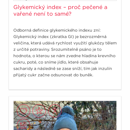
Glykemický index – proč pečené a
vařené není to samé?
Odborná definice glykemického indexu zní:
Glykemický index (zkratka GI) je bezrozměrná
veličina, která udává rychlost využití glukózy tělem
z určité potraviny. Srozumitelně psáno je to
hodnota, o kterou se nám zvedne hladina krevního
cukru, poté, co sníme jídlo, které obsahuje
sacharidy a následně se zase sníží, tím jak inzulín
přijatý cukr začne odsunovat do buněk.