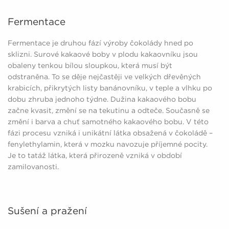
Fermentace
Fermentace je druhou fází výroby čokolády hned po
sklizni. Surové kakaové boby v plodu kakaovníku jsou
obaleny tenkou bílou sloupkou, která musí být
odstraněna. To se děje nejčastěji ve velkých dřevěných
krabicích, přikrytých listy banánovníku, v teple a vlhku po
dobu zhruba jednoho týdne. Dužina kakaového bobu
začne kvasit, změní se na tekutinu a odteče. Současně se
změní i barva a chuť samotného kakaového bobu. V této
fázi procesu vzniká i unikátní látka obsažená v čokoládě –
fenylethylamin, která v mozku navozuje příjemné pocity.
Je to tatáž látka, která přirozeně vzniká v období
zamilovanosti.
Sušení a pražení