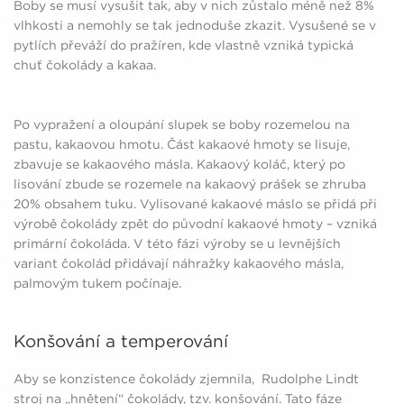
Boby se musí vysušit tak, aby v nich zůstalo méně než 8%
vlhkosti a nemohly se tak jednoduše zkazit. Vysušené se v
pytlích převáží do pražíren, kde vlastně vzniká typická
chuť čokolády a kakaa.
Po vypražení a oloupání slupek se boby rozemelou na
pastu, kakaovou hmotu. Část kakaové hmoty se lisuje,
zbavuje se kakaového másla. Kakaový koláč, který po
lisování zbude se rozemele na kakaový prášek se zhruba
20% obsahem tuku. Vylisované kakaové máslo se přidá při
výrobě čokolády zpět do původní kakaové hmoty – vzniká
primární čokoláda. V této fázi výroby se u levnějších
variant čokolád přidávají náhražky kakaového másla,
palmovým tukem počínaje.
Konšování a temperování
Aby se konzistence čokolády zjemnila, Rudolphe Lindt
stroj na „hnětení“ čokolády, tzv. konšování. Tato fáze