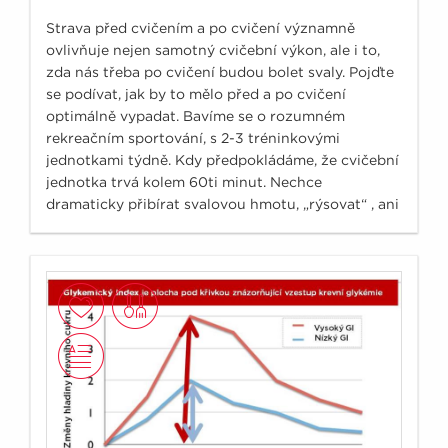
Strava před cvičením a po cvičení významně
ovlivňuje nejen samotný cvičební výkon, ale i to,
zda nás třeba po cvičení budou bolet svaly. Pojďte
se podívat, jak by to mělo před a po cvičení
optimálně vypadat. Bavíme se o rozumném
rekreačním sportování, s 2-3 tréninkovými
jednotkami týdně. Kdy předpokládáme, že cvičební
jednotka trvá kolem 60ti minut. Nechce
dramaticky přibírat svalovou hmotu, „rýsovat“ , ani
neutočíme na své osobní rekordy.