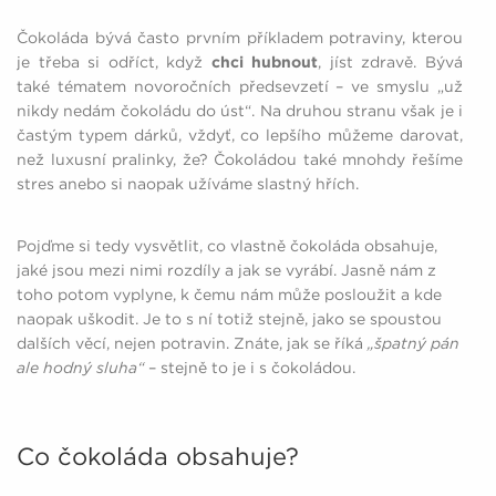
Čokoláda bývá často prvním příkladem potraviny, kterou
je třeba si odříct, když
chci hubnout
, jíst zdravě. Bývá
také tématem novoročních předsevzetí – ve smyslu „už
nikdy nedám čokoládu do úst“. Na druhou stranu však je i
častým typem dárků, vždyť, co lepšího můžeme darovat,
než luxusní pralinky, že? Čokoládou také mnohdy řešíme
stres anebo si naopak užíváme slastný hřích.
Pojďme si tedy vysvětlit, co vlastně čokoláda obsahuje,
jaké jsou mezi nimi rozdíly a jak se vyrábí. Jasně nám z
toho potom vyplyne, k čemu nám může posloužit a kde
naopak uškodit. Je to s ní totiž stejně, jako se spoustou
dalších věcí, nejen potravin. Znáte, jak se říká
„špatný pán
ale hodný sluha“
– stejně to je i s čokoládou.
Co čokoláda obsahuje?