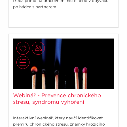
třeba přímo na pracovním místě nebo v obýváku
po hádce s partnerem.
Webinář - Prevence chronického
stresu, syndromu vyhoření
Interaktivní webinář, který naučí identifikovat
přemíru chronického stresu, známky hrozícího