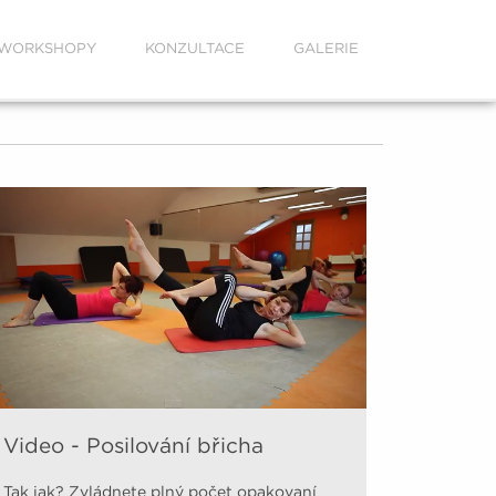
WORKSHOPY
KONZULTACE
GALERIE
Video - Posilování břicha
Tak jak? Zvládnete plný počet opakovaní