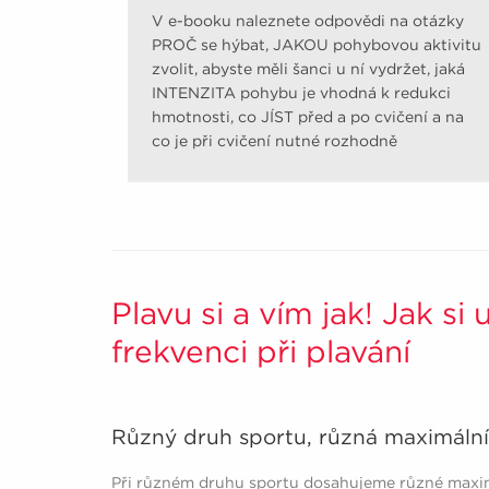
V e-booku naleznete odpovědi na otázky
PROČ se hýbat, JAKOU pohybovou aktivitu
zvolit, abyste měli šanci u ní vydržet, jaká
INTENZITA pohybu je vhodná k redukci
hmotnosti, co JÍST před a po cvičení a na
co je při cvičení nutné rozhodně
pamatovat.
Plavu si a vím jak! Jak si
frekvenci při plavání
Různý druh sportu, různá maximální 
Při různém druhu sportu dosahujeme různé maximá