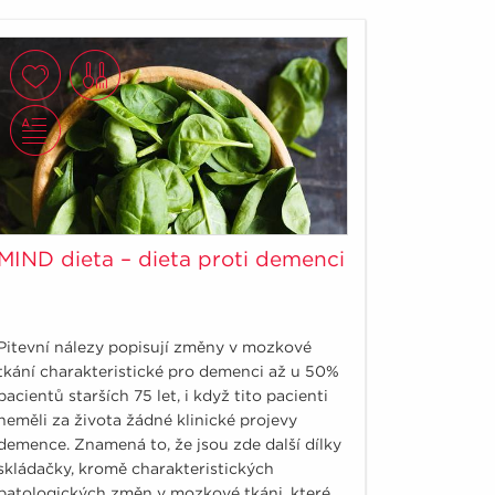
MIND dieta – dieta proti demenci
Pitevní nálezy popisují změny v mozkové
tkání charakteristické pro demenci až u 50%
pacientů starších 75 let, i když tito pacienti
neměli za života žádné klinické projevy
demence. Znamená to, že jsou zde další dílky
skládačky, kromě charakteristických
patologických změn v mozkové tkáni, které