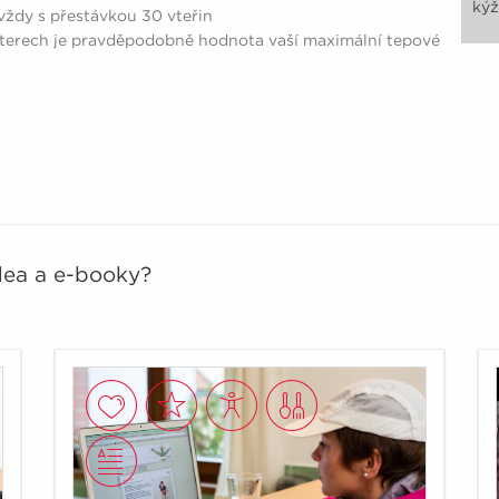
kýž
 vždy s přestávkou 30 vteřin
eterech je pravděpodobně hodnota vaší maximální tepové
idea a e-booky?