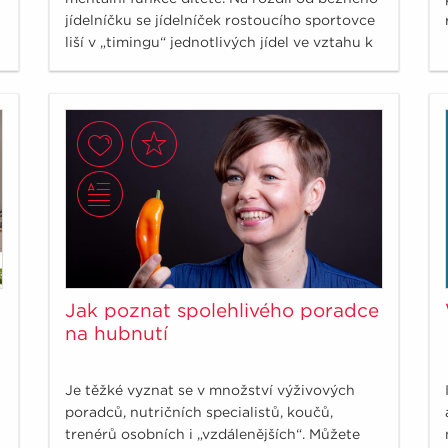
jídelníčku se jídelníček rostoucího sportovce
liší v „timingu“ jednotlivých jídel ve vztahu k
tréninku, soutěži, zápasu.
Jak poznat spolehlivého poradce
na hubnutí
Je těžké vyznat se v množství výživových
poradců, nutričních specialistů, koučů,
trenérů osobních i „vzdálenějších“. Můžete