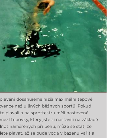
 plavání dosahujeme nižší maximální tepové
kvence než u jiných běžných sportů. Pokud
te plavali a na sprottestru měli nastavené
mezí tepovky, který jste si nastavili na základě
not naměřených při běhu, může se stát, že
ete plavat, až se bude voda v bazénu vařit a