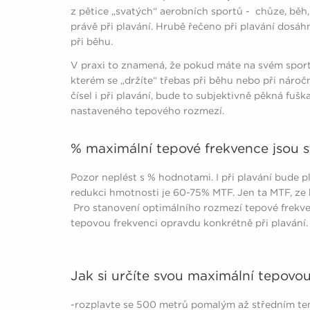
z pětice „svatých“ aerobních sportů - chůze, běh,
právě při plavání. Hrubě řečeno při plavání dosá
při běhu.
V praxi to znamená, že pokud máte na svém sport
kterém se „držíte“ třebas při běhu nebo při nároč
čísel i při plavání, bude to subjektivně pěkná fuš
nastaveného tepového rozmezí.
% maximální tepové frekvence jsou st
Pozor neplést s % hodnotami. I při plavání bude p
redukci hmotnosti je 60-75% MTF. Jen ta MTF, ze k
Pro stanovení optimálního rozmezí tepové frekven
tepovou frekvenci opravdu konkrétně při plavání
Jak si určíte svou maximální tepovou 
-rozplavte se 500 metrů pomalým až středním 