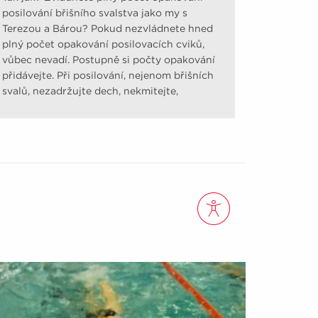
posilování břišního svalstva jako my s
Terezou a Bárou? Pokud nezvládnete hned
plný počet opakování posilovacích cviků,
vůbec nevadí. Postupně si počty opakování
přidávejte. Při posilování, nejenom břišních
svalů, nezadržujte dech, nekmitejte,
nešvihejte.