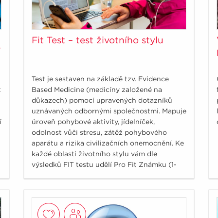
Fit Test – test životního stylu
í
Test je sestaven na základě tzv. Evidence
t
Based Medicine (medicíny založené na
důkazech) pomocí upravených dotazníků
uznávaných odbornými společnostmi. Mapuje
í
úroveň pohybové aktivity, jídelníček,
odolnost vůči stresu, zátěž pohybového
aparátu a rizika civilizačních onemocnění. Ke
každé oblasti životního stylu vám dle
výsledků FIT testu udělí Pro Fit Známku (1-
nejlepší, optimální stav a 5 – nejhorší, vysoké
riziko). Ke každé známce je navíc doplněn
podrobnější komentář a osvědčené tipy, co
by vám v dané oblasti mohlo pomoci.