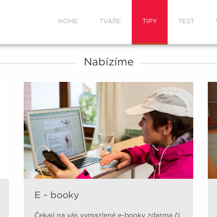
HOME
TVÁŘE
TIPY
TEST
Nabízíme
E - booky
Čekají na vás vymazlené e-booky zdarma či