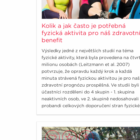
Kolik a jak často je potřebná
fyzická aktivita pro náš zdravotn
benefit
Výsledky jedné z největších studií na téma
fyzické aktivity, která byla provedena na čtvr
milionu osobách (Leitzmann et al. 2007)
potvrzuje, že opravdu každý krok a každá
minuta strávená fyzickou aktivitou je pro naš
zdravotní prognózu prospěšná. Ve studii byli
účastníci rozděleni do 4 skupin - 1. skupina
neaktivních osob, ve 2. skupině nedosahovali
probandi celkových doporučení stran fyzické
aktivity, splňovali však doporučení 150minut
středně náročné fyzické aktivity týdně.