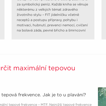
za symbolický peníz. Každá kniha se věnuje
některému z velkých témat zdravého
životního stylu – FIT jídelníčku včetně
receptů a postupu přípravy, pohybu i
motivaci, hubnutí, prevenci nemocí, cvičení
na bolavá záda, pevné břicho a šmrncovní
pozadí.
 určit maximální tepovou
tepová frekvence. Jak je to u plavání?
lní tepové frekvence – MTF. Nejnižší tepové frekvence