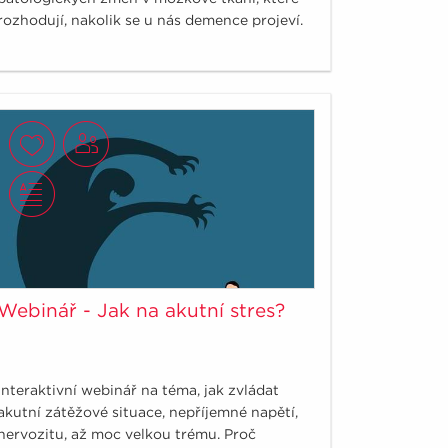
rozhodují, nakolik se u nás demence projeví.
Webinář - Jak na akutní stres?
Interaktivní webinář na téma, jak zvládat
akutní zátěžové situace, nepříjemné napětí,
nervozitu, až moc velkou trému. Proč