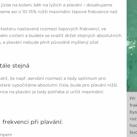
 jízda na kolem, běh na lyžích a plavání – dosahujeme
hneme asi o 10-15% nižší maximální tepové frekvence než
testeru nastavené rozmezí tepových frekvencí, ve
ném cvičení a budete se snažit držet stejných absolutních
ka, a plavání nebude plnit původně myšlený účel
ále stejná
latit, že např. aerobní rozmezí a tedy optimum pro
teré vypočítáme absolutní čísla, bude pro plavání nižší.
ce na plavání je tedy potřeba si určit maximální
.
Při
fre
bys
roz
frekvenci při plavání:
hod
bud
tempem