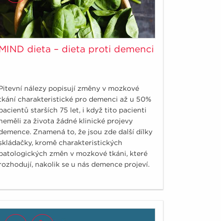
MIND dieta – dieta proti demenci
Pitevní nálezy popisují změny v mozkové
tkání charakteristické pro demenci až u 50%
pacientů starších 75 let, i když tito pacienti
neměli za života žádné klinické projevy
demence. Znamená to, že jsou zde další dílky
skládačky, kromě charakteristických
patologických změn v mozkové tkáni, které
rozhodují, nakolik se u nás demence projeví.