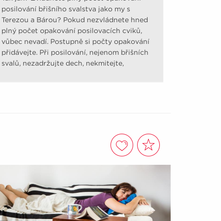
posilování břišního svalstva jako my s
Terezou a Bárou? Pokud nezvládnete hned
plný počet opakování posilovacích cviků,
vůbec nevadí. Postupně si počty opakování
přidávejte. Při posilování, nejenom břišních
svalů, nezadržujte dech, nekmitejte,
nešvihejte.