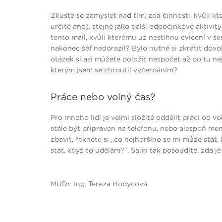
Zkuste se zamyslet nad tím, zda činnosti, kvůli k
určitě ano), stejně jako další odpočinkové aktivit
tento mail, kvůli kterému už nestihnu cvičení v š
nakonec šéf nedorazil? Bylo nutné si zkrátit dovo
otázek si asi můžete položit nespočet až po tu nej
kterým jsem se zhroutil vyčerpáním?
Práce nebo volný čas?
Pro mnoho lidí je velmi složité oddělit práci od v
stále být připraven na telefonu, nebo alespoň me
zbavit, řekněte si „co nejhoršího se mi může stát
stát, když to udělám?“. Sami tak posoudíte, zda je
MUDr. Ing. Tereza Hodycová