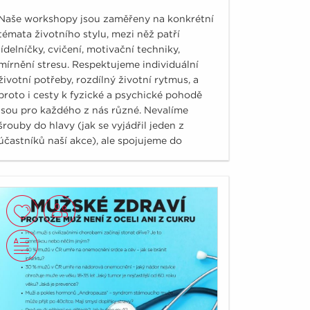
Naše workshopy jsou zaměřeny na konkrétní
témata životního stylu, mezi něž patří
jídelníčky, cvičení, motivační techniky,
mírnění stresu. Respektujeme individuální
životní potřeby, rozdílný životní rytmus, a
proto i cesty k fyzické a psychické pohodě
jsou pro každého z nás různé. Nevalíme
šrouby do hlavy (jak se vyjádřil jeden z
účastníků naší akce), ale spojujeme do
souvislostí ověřená fakta. Ukazujeme různé
úhly pohledu, ze kterých si vyberete pro vás
ten optimální.