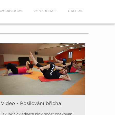
WORKSHOPY
KONZULTACE
GALERIE
Video - Posilování břicha
Tak jak? Zvládnete plný počet opakovaní