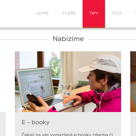
HOME
TVÁŘE
TIPY
TEST
Nabízíme
E - booky
Čekají na vás vymazlené e-booky zdarma či