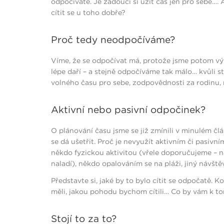
odpočíváte. Je žádoucí si užít čas jen pro sebe…. A
cítit se u toho dobře?
Proč tedy neodpočíváme?
Víme, že se odpočívat má, protože jsme potom výk
lépe daří – a stejně odpočíváme tak málo… kvůli 
volného času pro sebe, zodpovědnosti za rodinu, 
Aktivní nebo pasivní odpočinek?
O plánování času jsme se již zmínili v minulém čl
se dá ušetřit. Proč je nevyužít aktivním či pasivn
někdo fyzickou aktivitou (vřele doporučujeme – 
naladí), někdo opalováním se na pláži, jiný návště
Představte si, jaké by to bylo cítit se odpočatě. K
měli, jakou pohodu bychom cítili… Co by vám k 
Stojí to za to?