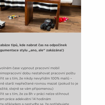
abáze tipů, kde nabrat čas na odpočinek
gumentace stylu „ano, ale“ zakázána!)
volném čase vypnout pracovní mobil
imopracovní dobu nestahovat pracovní poštu
řit se s tím, že nikdy nevyřídím 100% mailů –
dně starší nepřečtené rovnou mazat (pokud to je
ežité, stejně se vám připomenou)
řit se s tím, že za 8h v práci nelze stihnout
em práce adekvátní 14 hodinám
te příkladem a nestyďte se, že potřebujete