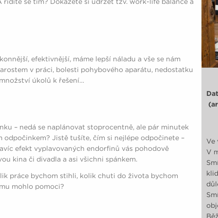
 řídíte se tím? Dokážete si udržet tzv. work-life balance a
onnější, efektivnější, máme lepší náladu a vše se nám
starostem v práci, bolesti pohybového aparátu, nedostatku
množství úkolů k řešení…
Dat
(ar
ánku – nedá se naplánovat stoprocentně, ale pár minutek
ím odpočinkem? Jistě tušíte, čím si nejlépe odpočinete –
Ve 
navíc efekt vyplavovaných endorfinů vás pohodově
V m
vou kina či divadla a asi všichni spánkem.
Smí
kli
olik práce bychom stihli, kolik chuti do života bychom
důl
tomu mohlo pomoci?
Smí
obj
Běž