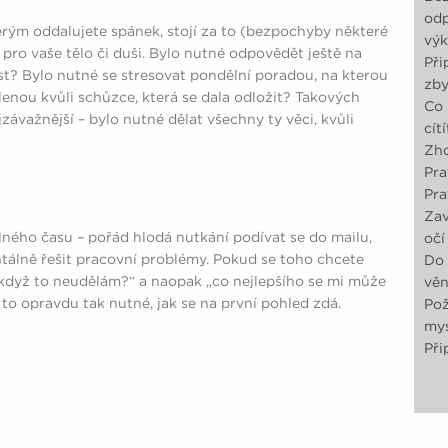
odp
terým oddalujete spánek, stojí za to (bezpochyby některé
výk
y pro vaše tělo či duši. Bylo nutné odpovědět ještě na
Při
est? Bylo nutné se stresovat pondělní poradou, na kterou
zby
lenou kvůli schůzce, která se dala odložit? Takových
Co 
závažnější – bylo nutné dělat všechny ty věci, kvůli
cít
Zho
Pra
Pra
Zav
olného času – pořád hlodá nutkání podívat se do mailu,
očí
ntálně řešit pracovní problémy. Pokud se toho chcete
Do 
, když to neudělám?“ a naopak „co nejlepšího se mi může
věn
 to opravdu tak nutné, jak se na první pohled zdá.
Pož
mys
Při