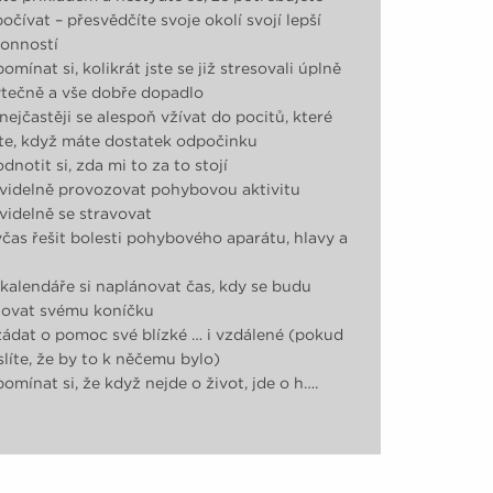
očívat – přesvědčíte svoje okolí svojí lepší
onností
pomínat si, kolikrát jste se již stresovali úplně
tečně a vše dobře dopadlo
nejčastěji se alespoň vžívat do pocitů, které
íte, když máte dostatek odpočinku
dnotit si, zda mi to za to stojí
videlně provozovat pohybovou aktivitu
videlně se stravovat
čas řešit bolesti pohybového aparátu, hlavy a
kalendáře si naplánovat čas, kdy se budu
ovat svému koníčku
ádat o pomoc své blízké … i vzdálené (pokud
líte, že by to k něčemu bylo)
pomínat si, že když nejde o život, jde o h….