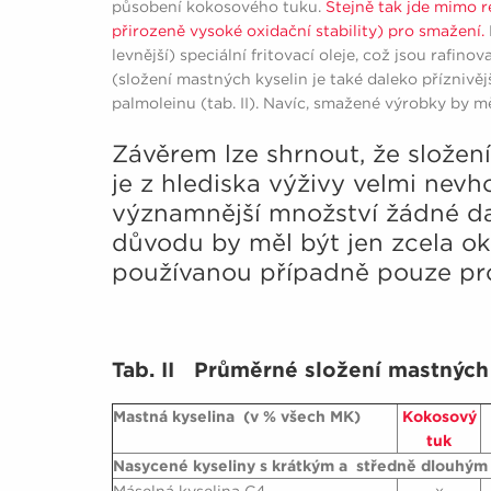
působení kokosového tuku.
Stejně tak jde mimo r
přirozeně vysoké oxidační stability) pro smažení.
levnější) speciální fritovací oleje, což jsou rafi
(složení mastných kyselin je také daleko příznivěj
palmoleinu (tab. II). Navíc, smažené výrobky by mě
Závěrem lze shrnout, že složen
je z hlediska výživy velmi nev
významnější množství žádné dal
důvodu by měl být jen zcela ok
používanou případně pouze pro
Tab. II Průměrné složení mastných
Mastná kyselina (v % všech MK)
Kokosový
tuk
Nasycené kyseliny s krátkým a středně dlouhým