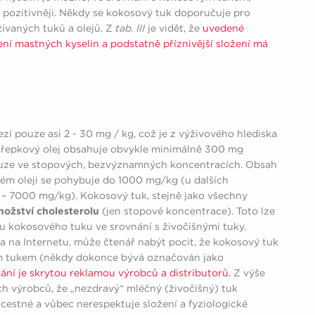
 pozitivněji. Někdy se kokosový tuk doporučuje pro
žívaných tuků a olejů. Z
tab. III
je vidět, že
uvedené
žení mastných kyselin a podstatně příznivější složení má
í pouze asi 2 - 30 mg / kg, což je z výživového hlediska
í řepkový olej obsahuje obvykle minimálně 300 mg
pouze ve stopových, bezvýznamných koncentracích. Obsah
ovém oleji se pohybuje do 1000 mg/kg (u dalších
 – 7000 mg/kg). Kokosový tuk, stejně jako všechny
ožství cholesterolu
(jen stopové koncentrace). Toto lze
u kokosového tuku ve srovnání s živočišnými tuky.
a na Internetu, může čtenář nabýt pocit, že kokosový tuk
ším tukem (někdy dokonce bývá označován jako
ání je skrytou reklamou výrobců a distributorů.
Z výše
ch výrobců, že „nezdravý“ mléčný (živočišný) tuk
zcestné a vůbec nerespektuje složení a fyziologické