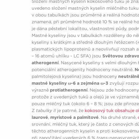
Složení mastných kyselin kokosového tuku je zn
uvedeno složení mastných kyselin mléčného tuku 
v obou tabulkách jsou průměrné a reálná hodnota 
znamená, při průměrné hodnotě 10 % se reálné ho
je dána pěstební lokalitou, vlastnostmi půdy, pod
Mastné kyseliny jsou v tabulkách rozděleny do něk
kyseliny s krátkým a středně dlouhým řetězcem (
plasmatických lipoproteinů a neovlivňují rozsah 
– 16 atomů uhlíku - LC SFA) jsou
Světovou zdrav
atherogenní
. Nasycené kyseliny s velmi dlouhým 
potenciální atherogenity hodnoceny neutrálně.
N
palmitolejová kyselina) jsou hodnoceny
neutráln
mastné kyseliny ω-6 a zejména ω-3
zvyšují rozpu
výrazně
protiatherogenní
. Nejsou zde hodnocen
protože z uvedených tuků a olejů je ve významně
pouze mléčný tuk (okolo 6 – 8 %; jsou zde přiroz
Z
tabulky II
je patrné, že
kokosový tuk obsahuje o
laurové
,
myristové a palmitové
. Na druhé straně,
srovnání, mléčný tuk, který je často z cenových
těchto atherogenních kyselin a proti kokosovému tu
při započítání uvedených 6 %
trans
-nenasycených