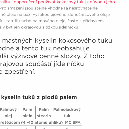
ealitu i doporučení používat kokosový tuk (z důvodu jeho
Pro smažení jsou stejně vhodné (a nesrovnatelně
nované oleje na bázi vysokoolejového slunečnicového oleje
ší - tab. III) nebo palmového oleje, často s přídavkem
ly být jen okrajovou složkou jídelníčku.
í mastných kyselin kokosového tuku
hodné a tento tuk neobsahuje
ší výživově cenné složky. Z toho
rajovou součástí jídelníčku
 zpestření.
 kyselin tuků z plodů palem
Palmový
Palm
Palm
Palmojádrový
olej
olein
stearin
tuk
 řetězcem (4 –10 atomů uhlíku) MC SFA