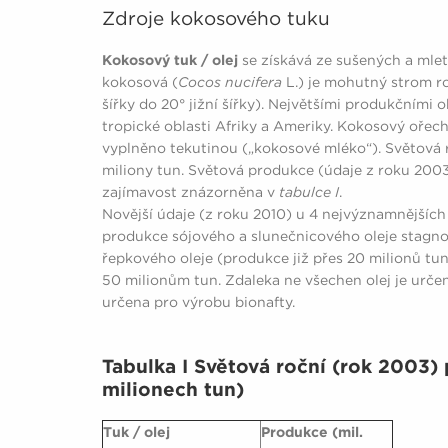
Zdroje kokosového tuku
Kokosový tuk / olej
se získává ze sušených a mle
kokosová (
Cocos nucifera
L.) je mohutný strom ro
šířky do 20° jižní šířky). Největšími produkčními ob
tropické oblasti Afriky a Ameriky. Kokosový ořech
vyplněno tekutinou („kokosové mléko“). Světová 
miliony tun. Světová produkce (údaje z roku 2003
zajímavost znázorněna v
tabulce I
.
Novější údaje (z roku 2010) u 4 nejvýznamnějších
produkce sójového a slunečnicového oleje stagnov
řepkového oleje (produkce již přes 20 milionů tu
50 milionům tun. Zdaleka ne všechen olej je urče
určena pro výrobu bionafty.
Tabulka I Světová roční (rok 2003)
milionech tun)
Tuk / olej
Produkce (mil.