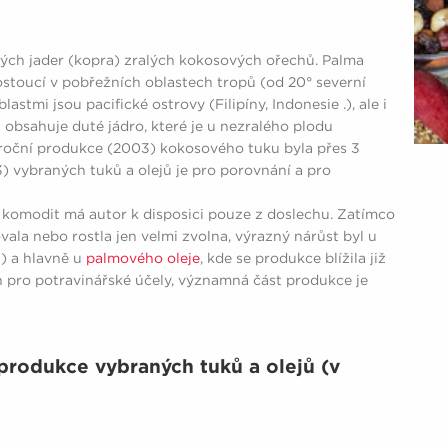
tých jader (kopra) zralých kokosových ořechů. Palma
stoucí v pobřežních oblastech tropů (od 20° severní
lastmi jsou pacifické ostrovy (Filipíny, Indonesie .), ale i
 obsahuje duté jádro, které je u nezralého plodu
roční produkce (2003) kokosového tuku byla přes 3
) vybraných tuků a olejů je pro porovnání a pro
 komodit má autor k disposici pouze z doslechu. Zatímco
ala nebo rostla jen velmi zvolna, výrazný nárůst byl u
n) a hlavně u
palmového oleje
, kde se produkce blížila již
n pro potravinářské účely, významná část produkce je
 produkce vybraných tuků a olejů (v