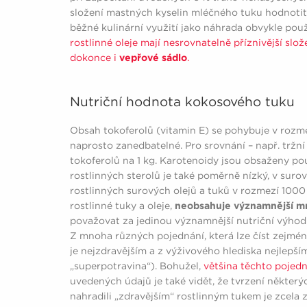
složení mastných kyselin mléčného tuku hodnotit
běžné kulinární využití jako náhrada obvykle pou
rostlinné oleje mají nesrovnatelně příznivější slo
dokonce i
vepřové sádlo
.
Nutriční hodnota kokosového tuku
Obsah tokoferolů (vitamin E) se pohybuje v rozmez
naprosto zanedbatelné. Pro srovnání – např. tržn
tokoferolů na 1 kg. Karotenoidy jsou obsaženy 
rostlinných sterolů je také poměrně nízký, v sur
rostlinných surových olejů a tuků v rozmezí 1000
rostlinné tuky a oleje,
neobsahuje
významnější mn
považovat za jedinou významnější nutriční výhod
Z mnoha různých pojednání, která lze číst zejmén
je nejzdravějším a z výživového hlediska nejlep
„superpotravina“). Bohužel,
většina těchto pojedn
uvedených údajů je také vidět, že tvrzení některý
nahradili „zdravějším“ rostlinným tukem je zcela 