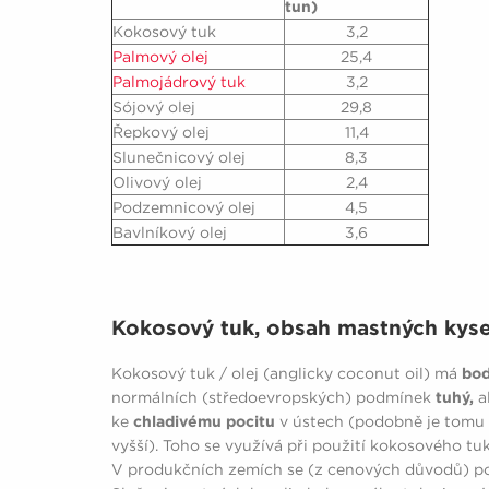
tun)
Kokosový tuk
3,2
Palmový olej
25,4
Palmojádrový tuk
3,2
Sójový olej
29,8
Řepkový olej
11,4
Slunečnicový olej
8,3
Olivový olej
2,4
Podzemnicový olej
4,5
Bavlníkový olej
3,6
Kokosový tuk, obsah mastných kyse
Kokosový tuk / olej (anglicky coconut oil) má
bod
normálních (středoevropských) podmínek
tuhý,
al
ke
chladivému pocitu
v ústech (podobně je tomu t
vyšší). Toho se využívá při použití kokosového tu
V produkčních zemích se (z cenových důvodů) po