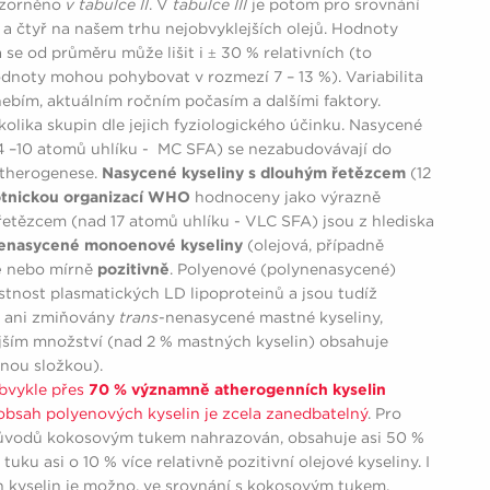
ázorněno
v tabulce II
. V
tabulce III
je potom pro srovnání
a čtyř na našem trhu nejobvyklejších olejů. Hodnoty
se od průměru může lišit i ± 30 % relativních (to
dnoty mohou pohybovat v rozmezí 7 – 13 %). Variabilita
nebím, aktuálním ročním počasím a dalšími faktory.
olika skupin dle jejich fyziologického účinku. Nasycené
4 –10 atomů uhlíku - MC SFA) se nezabudovávají do
atherogenese.
Nasycené kyseliny s dlouhým řetězcem
(12
otnickou organizací WHO
hodnoceny jako výrazně
řetězcem (nad 17 atomů uhlíku - VLC SFA) jsou z hlediska
enasycené monoenové kyseliny
(olejová, případně
ě
nebo mírně
pozitivně
. Polyenové (polynenasycené)
stnost plasmatických LD lipoproteinů a jsou tudíž
y ani zmiňovány
trans
-nenasycené mastné kyseliny,
jším množství (nad 2 % mastných kyselin) obsahuje
enou složkou).
bvykle přes
70 % významně atherogenních kyselin
obsah polyenových kyselin je zcela zanedbatelný
. Pro
 důvodů kokosovým tukem nahrazován, obsahuje asi 50 %
ku asi o 10 % více relativně pozitivní olejové kyseliny. I
 kyselin je možno, ve srovnání s kokosovým tukem,