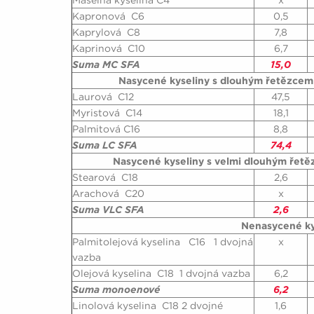
Máselná kyselina C4
x
Kapronová C6
0,5
Kaprylová C8
7,8
Kaprinová C10
6,7
Suma MC SFA
15,0
Nasycené kyseliny s dlouhým řetězcem 
Laurová C12
47,5
Myristová C14
18,1
Palmitová C16
8,8
Suma LC SFA
74,4
Nasycené kyseliny s velmi dlouhým řet
Stearová C18
2,6
Arachová C20
x
Suma VLC SFA
2,6
Nenasycené ky
Palmitolejová kyselina C16 1 dvojná
x
vazba
Olejová kyselina C18 1 dvojná vazba
6,2
Suma monoenové
6,2
Linolová kyselina C18 2 dvojné
1,6