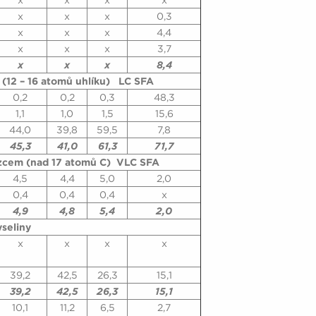
x
x
x
x
x
x
x
0,3
x
x
x
4,4
x
x
x
3,7
x
x
x
8,4
(12 – 16 atomů uhlíku) LC SFA
0,2
0,2
0,3
48,3
1,1
1,0
1,5
15,6
44,0
39,8
59,5
7,8
45,3
41,0
61,3
71,7
ězcem (nad 17 atomů C) VLC SFA
4,5
4,4
5,0
2,0
0,4
0,4
0,4
x
4,9
4,8
5,4
2,0
seliny
x
x
x
x
39,2
42,5
26,3
15,1
39,2
42,5
26,3
15,1
10,1
11,2
6,5
2,7