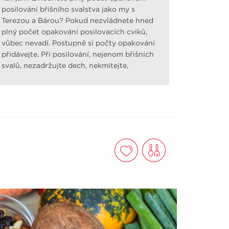
posilování břišního svalstva jako my s
Terezou a Bárou? Pokud nezvládnete hned
plný počet opakování posilovacích cviků,
vůbec nevadí. Postupně si počty opakování
přidávejte. Při posilování, nejenom břišních
svalů, nezadržujte dech, nekmitejte,
nešvihejte.