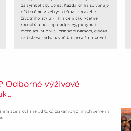
za symbolický peníz. Každá kniha se věnuje
některému z velkých témat zdravého
životního stylu – FIT jídelníčku včetně
receptů a postupu přípravy, pohybu i
motivaci, hubnutí, prevenci nemocí, cvičení
na bolavá záda, pevné břicho a šmrncovní
pozadí.
? Odborné výživové
uku
žením zcela odlišné od tuků získaných z jiných semen a
ě.