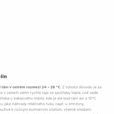
lin
 tání v ostrém rozmezí 24 – 26 °C
. Z tohoto důvodu je za
e v ústech velmi rychle taje za spotřeby tepla, což vede
řeba u kakaového másla, kde je ale bod tání asi o 10°C
ku jako náhrady mléčného tuku např. u zmrzliny.
užívá k různým kulinárním účelům, včetně smažení.