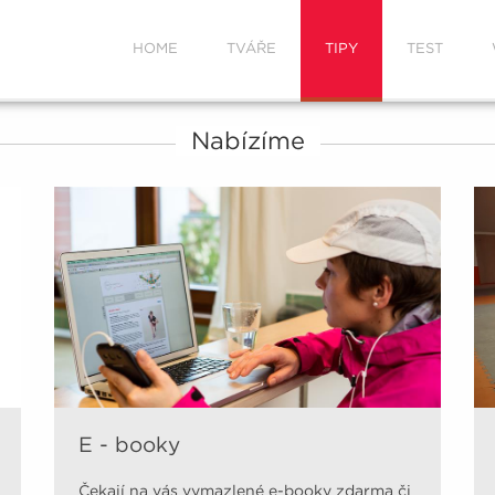
HOME
TVÁŘE
TIPY
TEST
Nabízíme
E - booky
Čekají na vás vymazlené e-booky zdarma či