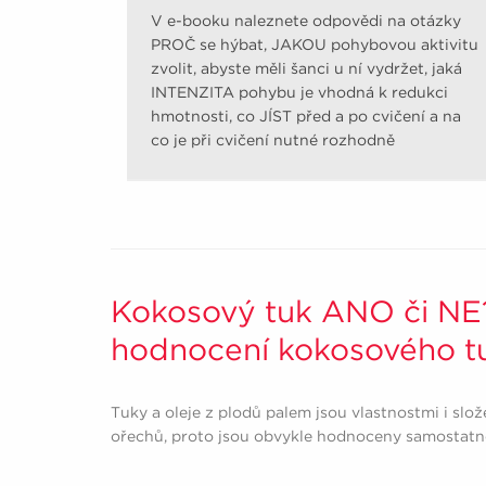
V e-booku naleznete odpovědi na otázky
PROČ se hýbat, JAKOU pohybovou aktivitu
zvolit, abyste měli šanci u ní vydržet, jaká
INTENZITA pohybu je vhodná k redukci
hmotnosti, co JÍST před a po cvičení a na
co je při cvičení nutné rozhodně
pamatovat.
Kokosový tuk ANO či NE
hodnocení kokosového t
Tuky a oleje z plodů palem jsou vlastnostmi i slo
ořechů, proto jsou obvykle hodnoceny samostatn