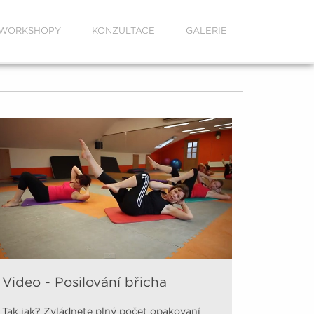
WORKSHOPY
KONZULTACE
GALERIE
Video - Posilování břicha
Tak jak? Zvládnete plný počet opakovaní