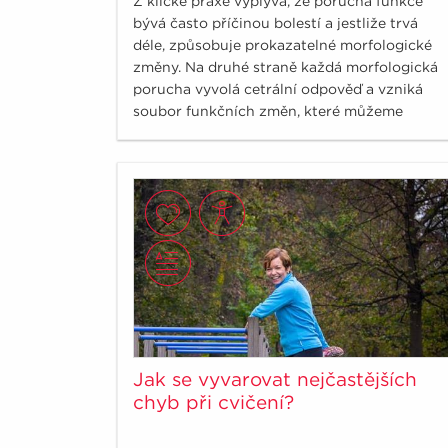
Z klické praxe vyplývá, že porucha funkce
bývá často příčinou bolestí a jestliže trvá
déle, způsobuje prokazatelné morfologické
změny. Na druhé straně každá morfologická
porucha vyvolá cetrální odpověď a vzniká
soubor funkčních změn, které můžeme
identifikovat a terapeuticky ovlivnit.
Jak se vyvarovat nejčastějších
chyb při cvičení?