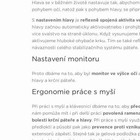
Hlava se v běžném životě nastavuje tak, abychom 
pohybem očí, natož pak s pohybem hlavy, se připra
S
nastavením hlavy
je
reflexně spojená aktivita 
hlavy začnou automaticky aktivovatnebo i prohýbat
více svalstvo na straně úklonu. Když vysunujeme
aktivujeme hluboké ohybače krku. Tím se také ref
návaznosti celého stabilizačního systému páteře.
Nastavení monitoru
Proto dbáme na to, aby byl
monitor ve výšce očí
hlavy a krční páteře.
Ergonomie práce s myší
Při práci s myší a klávesnicí dbáme na to, aby
před
nám pomůže mít i při delší práci
povolená ramen
bolesti krční páteře a hlavy
. Při práce s myší vy
předloktí a působí pak jako
prevence proti vzniku
extensorů zápěstí. Stejně tak je gelová podložka