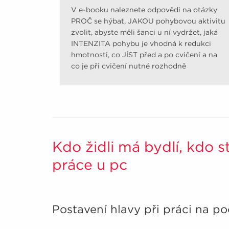
V e-booku naleznete odpovědi na otázky
PROČ se hýbat, JAKOU pohybovou aktivitu
zvolit, abyste měli šanci u ní vydržet, jaká
INTENZITA pohybu je vhodná k redukci
hmotnosti, co JÍST před a po cvičení a na
co je při cvičení nutné rozhodně
pamatovat.
Kdo židli má bydlí, kdo s
práce u pc
Postavení hlavy při práci na po