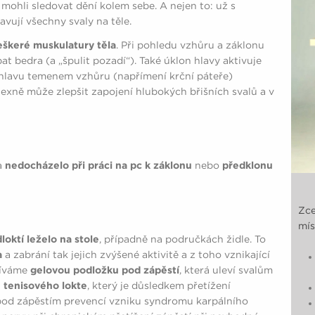
mohli sledovat dění kolem sebe. A nejen to: už s
vují všechny svaly na těle.
veškeré muskulatury těla
. Při pohledu vzhůru a záklonu
 bedra (a „špulit pozadí“). Také úklon hlavy aktivuje
 hlavu temenem vzhůru (napřímení krční páteře)
lexně může zlepšit zapojení hlubokých břišních svalů a v
a
nedocházelo při práci na pc k záklonu
nebo
předklonu
Zce
mís
loktí leželo na stole
, případně na područkách židle. To
a
a zabrání tak jejich zvýšené aktivitě a z toho vznikající
užíváme
gelovou podložku pod zápěstí
, která uleví svalům
 tenisového lokte
, který je důsledkem přetížení
 pod zápěstím prevencí vzniku syndromu karpálního