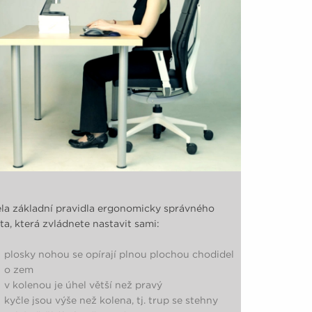
la základní pravidla ergonomicky správného
ta, která zvládnete nastavit sami:
plosky nohou se opírají plnou plochou chodidel
o zem
v kolenou je úhel větší než pravý
kyčle jsou výše než kolena, tj. trup se stehny