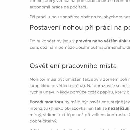
tunelu, který vzniká na podkladě útlaku středníh
ergonomii práce na počítači.
Při práci u pc se snažíme dbát na to, abychom nese
Postavení nohou při práci na p
Dolní končetiny jsou v
pravém nebo větším úhlu v
zem, což nám pomůže dosáhnout napřímeného dr
Osvětlení pracovního místa
Monitor musí být umístěn tak, aby v zorném poli
lampičkou osvětlená stěna). Na obrazovce se nesmí 
rychle unaví. Někdy pomůže držák papíru, který b
Pozadí monitoru
by mělo být osvětlené, stejně jak
intenzitu (!) jako obrazovka, jen tak se
nezatěžují 
mírný, vidíme text lépe než při velkém kontrastu. 
dobře čitelný.