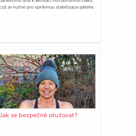
pánevního dna k aktivaci nitrobřišního tlaku,
což je nutné pro správnou stabilizace páteře.
Jak se bezpečně otužovat?