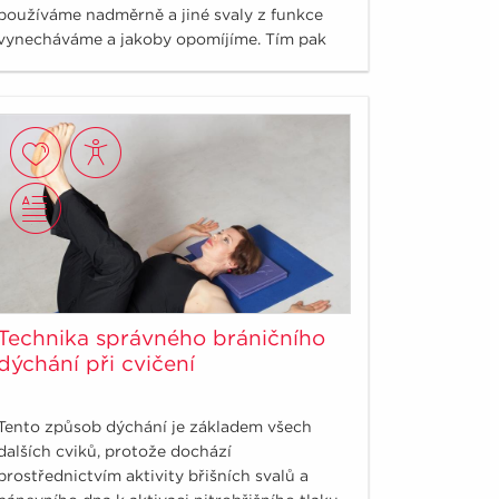
používáme nadměrně a jiné svaly z funkce
vynecháváme a jakoby opomíjíme. Tím pak
dochází k chronickému přetěžování určitých
oblastí, jež může mít za následek i
strukturální změny.
Technika správného bráničního
dýchání při cvičení
Tento způsob dýchání je základem všech
dalších cviků, protože dochází
prostřednictvím aktivity břišních svalů a