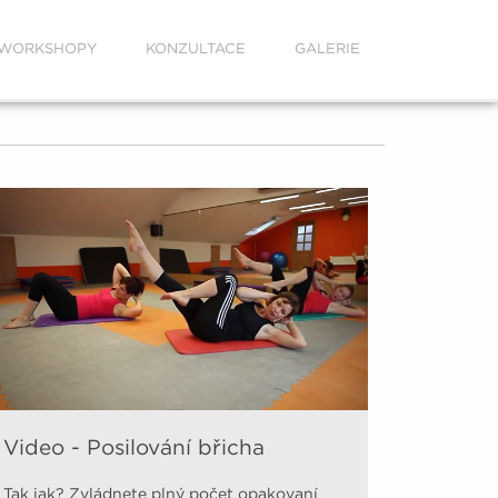
WORKSHOPY
KONZULTACE
GALERIE
Video - Posilování břicha
Tak jak? Zvládnete plný počet opakovaní