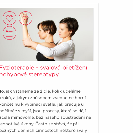
Fyzioterapie - svalová přetížení,
pohybové stereotypy
To, jak vstaneme ze židle, kolik uděláme
kroků, a jakým způsobem zvedneme horní
končetinu k vypínači světla, jak pracuje u
počítače s myší, jsou procesy, které se dějí
zcela mimovolně, bez našeho soustředění na
jednotlivé úkony. Často se stává, že při
běžných denních činnostech některé svaly