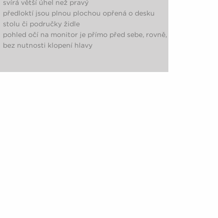
svírá větší úhel než pravý
předloktí jsou plnou plochou opřená o desku
stolu či područky židle
pohled očí na monitor je přímo před sebe, rovně,
bez nutnosti klopení hlavy