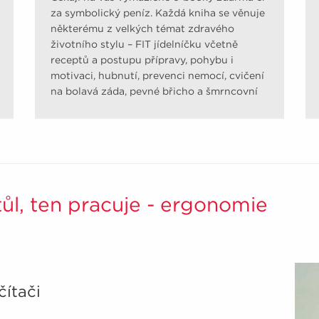
za symbolický peníz. Každá kniha se věnuje
některému z velkých témat zdravého
životního stylu – FIT jídelníčku včetně
receptů a postupu přípravy, pohybu i
motivaci, hubnutí, prevenci nemocí, cvičení
na bolavá záda, pevné břicho a šmrncovní
pozadí.
tůl, ten pracuje - ergonomie
čítači