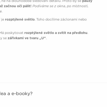
 ne na dlouhodobé sledování detailů. Proto by se
pauzy
ž začnou oči pálit!
Podíváme se z okna, po místnosti,
e.
í je
rozptýlené světlo
. Toho docílíme záclonami nebo
 Má poskytovat
rozptýlené světlo a svítit na předlohu
.
ky se
zářivkami ve tvaru „U“
.
idea a e-booky?