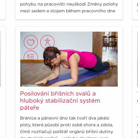
pohybu na pracovišti neuškodí Změny polohy
mezi sedem a stojem během pracovního dne
uleví napětí v zádech, zlepší posturu a
dýchání a pomůže celkovému „wellbeing“.
Posilování břišních svalů a
hluboký stabilizační systém
páteře
Bránice a pánevní dno tak tvoří dva jakési
písty, které působí proti sobě shora a zdola,
čímž roztlačují polštář orgánů břišní dutiny