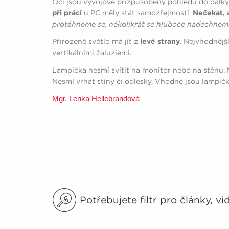
Oči jsou vývojově přizpůsobeny pohledu do dálky,
při práci
u PC měly stát samozřejmostí.
Nečekat, a
protáhneme se, několikrát se hluboce nadechnem
Přirozené světlo má jít z
levé strany
. Nejvhodnějš
vertikálními žaluziemi.
Lampička nesmí svítit na monitor nebo na stěnu.
Nesmí vrhat stíny či odlesky. Vhodné jsou lampič
Mgr. Lenka Hellebrandová
Potřebujete filtr pro články, v