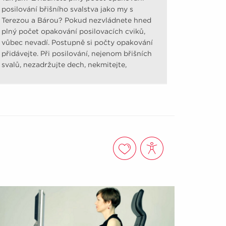
posilování břišního svalstva jako my s
Terezou a Bárou? Pokud nezvládnete hned
plný počet opakování posilovacích cviků,
vůbec nevadí. Postupně si počty opakování
přidávejte. Při posilování, nejenom břišních
svalů, nezadržujte dech, nekmitejte,
nešvihejte.