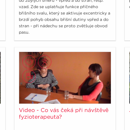
do zbylých směrů - vpřed a do stran, resp.
vzad. Zde se uplatňuje funkce příčného
břišního svalu, který se aktivuje excentricky a
brzdí pohyb obsahu břišní dutiny vpřed a do
stran - při nádechu se proto zvětšuje obvod
pasu.
Video - Co vás čeká při návštěvě
fyzioterapeuta?