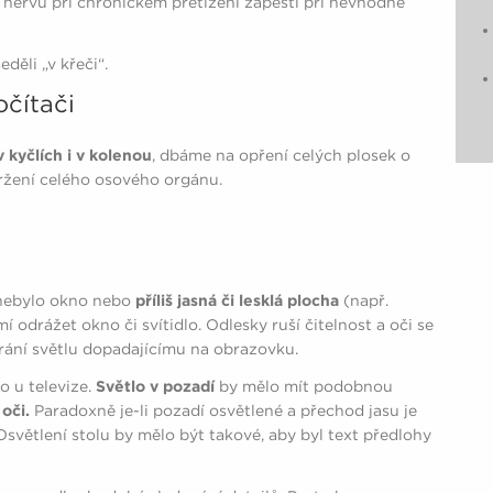
o nervu při chronickém přetížení zápěstí při nevhodné
děli „v křeči“.
očítači
 kyčlích i v kolenou
, dbáme na opření celých plosek o
žení celého osového orgánu.
 nebylo okno nebo
příliš jasná či lesklá plocha
(např.
odrážet okno či svítidlo. Odlesky ruší čitelnost a oči se
rání světlu dopadajícímu na obrazovku.
o u televize.
Světlo v pozadí
by mělo mít podobnou
oči.
Paradoxně je-li pozadí osvětlené a přechod jasu je
Osvětlení stolu by mělo být takové, aby byl text předlohy