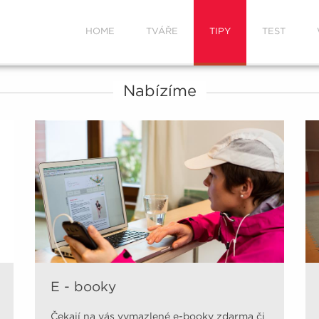
HOME
TVÁŘE
TIPY
TEST
Nabízíme
E - booky
Čekají na vás vymazlené e-booky zdarma či