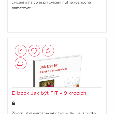
cvičení a na co je při cvičení nutné rozhodně
pamatovat.
E-book Jak být FIT v 9 krocích
Životní styl vnímáme jako trojnožku, jejíž nožky