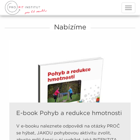
Togg
navig
Nabízíme
E-book Pohyb a redukce hmotnosti
V e-booku naleznete odpovědi na otázky PROČ
se hýbat, JAKOU pohybovou aktivitu zvolit,
abyste měli šanci u ní vydržet, jaká INTENZITA