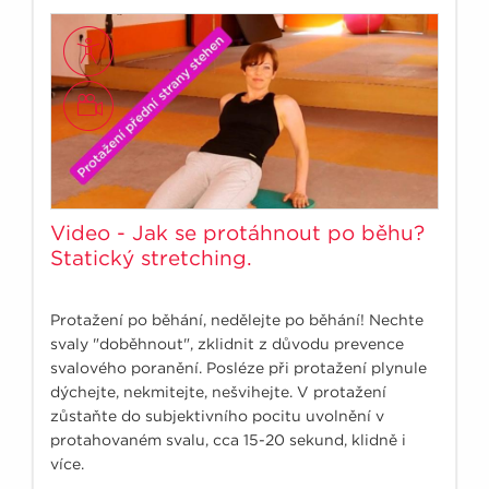
Video - Jak se protáhnout po běhu?
Statický stretching.
Protažení po běhání, nedělejte po běhání! Nechte
svaly "doběhnout", zklidnit z důvodu prevence
svalového poranění. Posléze při protažení plynule
dýchejte, nekmitejte, nešvihejte. V protažení
zůstaňte do subjektivního pocitu uvolnění v
protahovaném svalu, cca 15-20 sekund, klidně i
více.