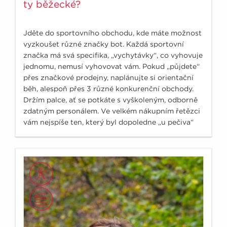
ty běžecké?
Jděte do sportovního obchodu, kde máte možnost
vyzkoušet různé značky bot. Každá sportovní
značka má svá specifika, „vychytávky“, co vyhovuje
jednomu, nemusí vyhovovat vám. Pokud „půjdete“
přes značkové prodejny, naplánujte si orientační
běh, alespoň přes 3 různé konkurenční obchody.
Držím palce, ať se potkáte s vyškoleným, odborně
zdatným personálem. Ve velkém nákupním řetězci
vám nejspíše ten, který byl dopoledne „u pečiva“
moc neporadí.