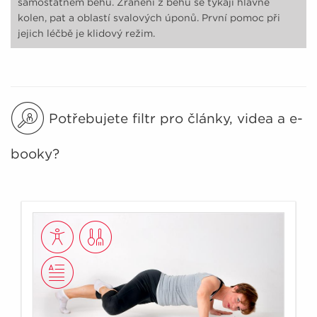
samostatném běhu. Zranění z běhu se týkají hlavně
kolen, pat a oblastí svalových úponů. První pomoc při
jejich léčbě je klidový režim.
Potřebujete filtr pro články, videa a e-
booky?