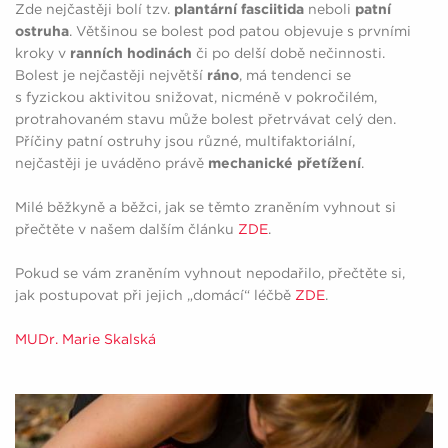
Zde nejčastěji bolí tzv.
plantární fasciitida
neboli
patní
ostruha
. Většinou se bolest pod patou objevuje s prvními
kroky v
ranních hodinách
či po delší době nečinnosti.
Bolest je nejčastěji největší
ráno
, má tendenci se
s fyzickou aktivitou snižovat, nicméně v pokročilém,
protrahovaném stavu může bolest přetrvávat celý den.
Příčiny patní ostruhy jsou různé, multifaktoriální,
nejčastěji je uváděno právě
mechanické přetížení
.
Milé běžkyně a běžci, jak se těmto zraněním vyhnout si
přečtěte v našem dalším článku
ZDE
.
Pokud se vám zraněním vyhnout nepodařilo, přečtěte si,
jak postupovat při jejich „domácí“ léčbě
ZDE
.
MUDr. Marie Skalská