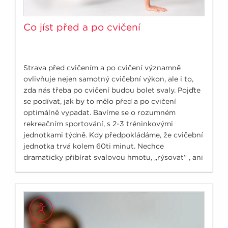
Co jíst před a po cvičení
Strava před cvičením a po cvičení významně
ovlivňuje nejen samotný cvičební výkon, ale i to,
zda nás třeba po cvičení budou bolet svaly. Pojďte
se podívat, jak by to mělo před a po cvičení
optimálně vypadat. Bavíme se o rozumném
rekreačním sportování, s 2-3 tréninkovými
jednotkami týdně. Kdy předpokládáme, že cvičební
jednotka trvá kolem 60ti minut. Nechce
dramaticky přibírat svalovou hmotu, „rýsovat“ , ani
neutočíme na své osobní rekordy.