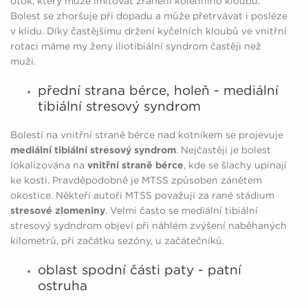
otok, který může imitovat zranění kolenního kloubu.
Bolest se zhoršuje při dopadu a může přetrvávat i posléze
v klidu. Díky častějšímu držení kyčelních kloubů ve vnitřní
rotaci máme my ženy iliotibiální syndrom častěji než
muži.
přední strana bérce, holeň - mediální
tibiální stresový syndrom
Bolestí na vnitřní straně bérce nad kotníkem se projevuje
mediální tibiální stresový syndrom
. Nejčastěji je bolest
lokalizována na
vnitřní straně bérce
, kde se šlachy upínají
ke kosti. Pravděpodobně je MTSS způsoben zánětem
okostice. Někteří autoři MTSS považují za rané stádium
stresové zlomeniny
. Velmi často se mediální tibiální
stresový sydndrom objeví při náhlém zvýšení naběhaných
kilometrů, při začátku sezóny, u začátečníků.
oblast spodní části paty - patní
ostruha