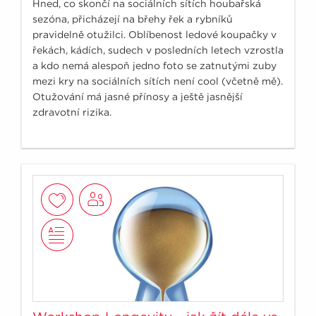
Hned, co skončí na sociálních sítích houbařská
sezóna, přicházejí na břehy řek a rybníků
pravidelně otužilci. Oblíbenost ledové koupačky v
řekách, kádích, sudech v posledních letech vzrostla
a kdo nemá alespoň jedno foto se zatnutými zuby
mezi kry na sociálních sítích není cool (včetně mě).
Otužování má jasné přínosy a ještě jasnější
zdravotní rizika.