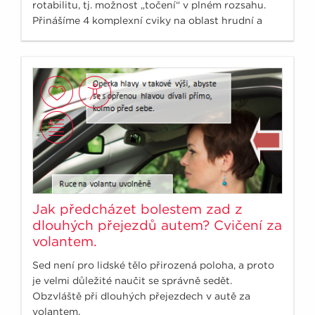
rotabilitu, tj. možnost „točení“ v plném rozsahu.
Přinášíme 4 komplexní cviky na oblast hrudní a
krční páteře a posílení břišní stěny.
Jak předcházet bolestem zad z
dlouhých přejezdů autem? Cvičení za
volantem.
Sed není pro lidské tělo přirozená poloha, a proto
je velmi důležité naučit se správně sedět.
Obzvláště při dlouhých přejezdech v autě za
volantem.