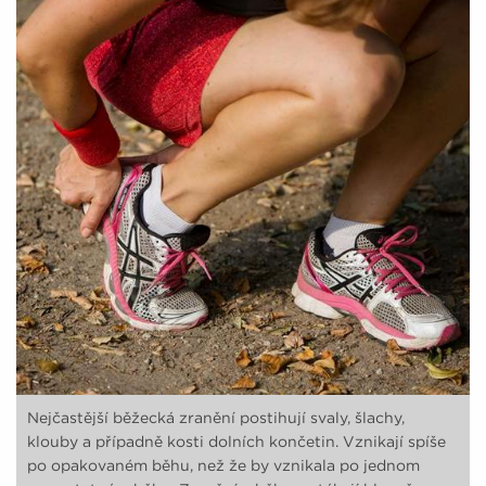
Nejčastější běžecká zranění postihují svaly, šlachy,
klouby a případně kosti dolních končetin. Vznikají spíše
po opakovaném běhu, než že by vznikala po jednom