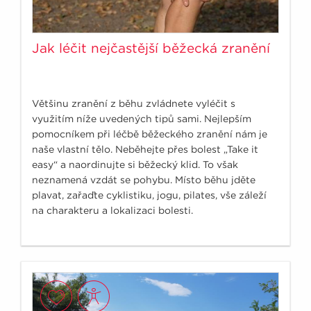
Jak léčit nejčastější běžecká zranění
Většinu zranění z běhu zvládnete vyléčit s
využitím níže uvedených tipů sami. Nejlepším
pomocníkem při léčbě běžeckého zranění nám je
naše vlastní tělo. Neběhejte přes bolest „Take it
easy“ a naordinujte si běžecký klid. To však
neznamená vzdát se pohybu. Místo běhu jděte
plavat, zařaďte cyklistiku, jogu, pilates, vše záleží
na charakteru a lokalizaci bolesti.