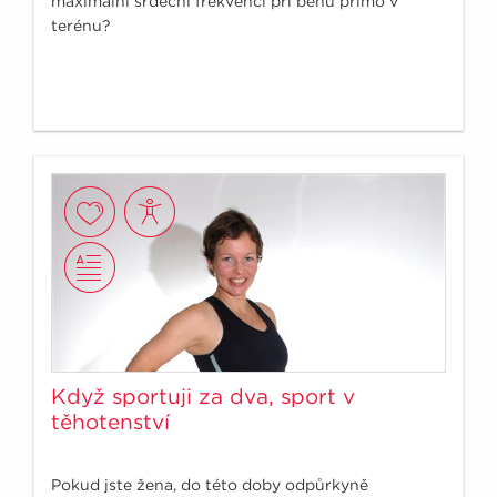
maximální srdeční frekvenci při běhu přímo v
terénu?
Když sportuji za dva, sport v
těhotenství
Pokud jste žena, do této doby odpůrkyně