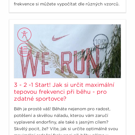
frekvence si můžete vypočítat dle různých vzorců.
Přesnější je však určení svého maxima přímo v
terénu.
3 - 2 -1 Start! Jak si určit maximální
tepovou frekvenci při běhu - pro
zdatné sportovce?
Běh je prostě váš! Běháte nejenom pro radost,
potěšení a skvělou náladu, kterou vám zaručí
vyplavené endorfiny, ale také s jasným cílem?
Skvělý pocit, že? Víte, jak si určíte optimálně svou