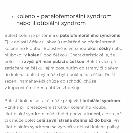
koleno - patelofemorální syndrom
nebo iliotibiální syndrom
Bolest kolen je přítomna u
patelofemorálního syndromu
.
Tj. v oblasti
čéšky
(„jabka“) umístěné na přední straně
kolenního kloubu. Bolestivé je většinou
okolí čéšky
nebo
hluboko "
v koleni
" pod čéškou. Charakteristické je, že
bolest se
zvýší při manipulaci s čéškou
. Bolí to více při
zatlačení na čéšku, jejím posunutím do strany či tlakem
do kolena, bolestivý může být i poklep na čéšku. Delší
sezení, namáhavější chůze do schodů, chůze
v kopcovitém terénu obtíže zhoršuje.
Bolestí kolene se také může projevit
iliotibiální syndrom
.
Vzniká při přetěžování struktur kolenního kloubu.
Iliotibiální syndrom může bolet pouze v
koleni
, ale stejně
tak může bolet
celá zevní strana stehna až do boku
. Při
iliotibiálním syndromu se vytvoří v oblasti kolene pálivý