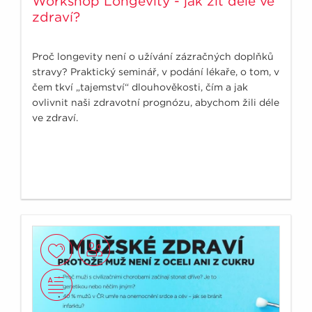
Workshop Longevity - jak žít déle ve
zdraví?
Proč longevity není o užívání zázračných doplňků
stravy? Praktický seminář, v podání lékaře, o tom, v
čem tkví „tajemství“ dlouhověkosti, čím a jak
ovlivnit naši zdravotní prognózu, abychom žili déle
ve zdraví.