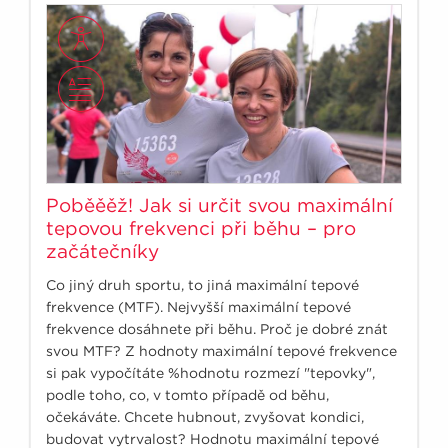
Poběěěž! Jak si určit svou maximální
tepovou frekvenci při běhu – pro
začátečníky
Co jiný druh sportu, to jiná maximální tepové
frekvence (MTF). Nejvyšší maximální tepové
frekvence dosáhnete při běhu. Proč je dobré znát
svou MTF? Z hodnoty maximální tepové frekvence
si pak vypočítáte %hodnotu rozmezí "tepovky",
podle toho, co, v tomto případě od běhu,
očekáváte. Chcete hubnout, zvyšovat kondici,
budovat vytrvalost? Hodnotu maximální tepové