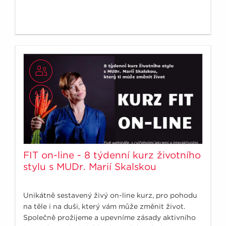
FIT on-line - 8 týdenní kurz životního
stylu s MUDr. Marií Skalskou
Unikátně sestavený živý on-line kurz, pro pohodu
na těle i na duši, který vám může změnit život.
Společně prožijeme a upevníme zásady aktivního