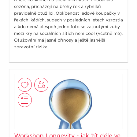
sezóna, přicházejí na břehy řek a rybníků
pravidelně otužilci. Oblíbenost ledové koupačky v
řekách, kádích, sudech v posledních letech vzrostla
a kdo nemá alespoň jedno foto se zatnutými zuby
mezi kry na sociálních sítích není cool (včetně mě).
Otužování má jasné přínosy a ještě jasnější
zdravotní rizika.
Workshop Longevity - jak žít déle ve