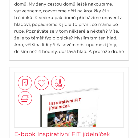
domů. My ženy cestou domů ještě nakoupíme,
vyzvedneme, rozvezeme děti na kroužky či z
tréninků. K večeru pak domů přicházíme unavení a
hladoví, popadneme k jídlu to první, co máme po
ruce. Poznáváte se v tom některé a někteří? Víte,
že je to téměř fyziologické? Myslím tím ten hlad.
Ano, většina lidí při časovém odstupu mezi jídly,
delším než 4 hodiny, dostává hlad. A protože druhé
hlavní jídlo - tedy oběd – míváme kolem 12:00
hodiny, není divu, pokud je večeře v podvečerních
či večerních hodinách, že máme hladové
odpoledne.
E-book Inspirativní FIT jídelníček