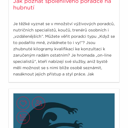
Jak poznat spolehlivého poradce na
hubnutí
Je těžké vyznat se v množství výživových poradců,
nutričních specialistů, koučů, trenérů osobních i
„vzdálenějších“. Můžete věřit poradci typu „Když se
to podařilo mně, zvládnete to i vy!“? Jsou
zhubnuté kilogramy kvalifikací ke konzultaci k
zaručeným radám ostatním? Je hromada „on-line
specialistů“, kteří nabízejí své služby, aniž bystě
měli možnost se s nimi blíže osobě seznámit,
nasáknout jejich přístup a styl práce. Jak
nenaletět?