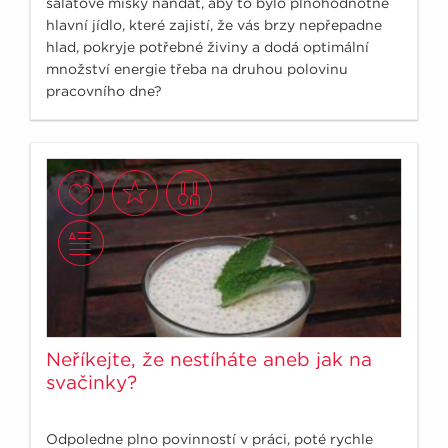
salátové misky nandat, aby to bylo plnohodnotné
hlavní jídlo, které zajistí, že vás brzy nepřepadne
hlad, pokryje potřebné živiny a dodá optimální
množství energie třeba na druhou polovinu
pracovního dne?
Neříkejte, že nestíháte aneb jak na
svačinky?
Odpoledne plno povinností v práci, poté rychle