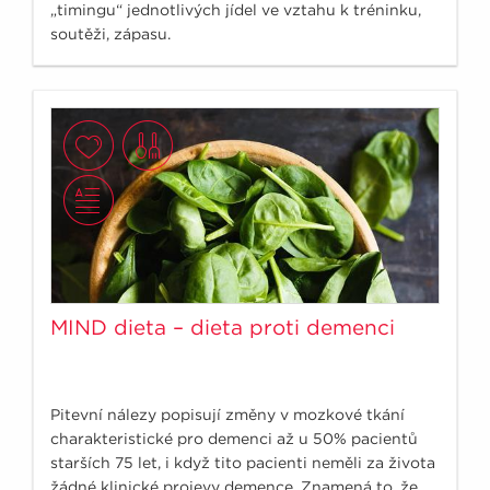
„timingu“ jednotlivých jídel ve vztahu k tréninku,
soutěži, zápasu.
MIND dieta – dieta proti demenci
Pitevní nálezy popisují změny v mozkové tkání
charakteristické pro demenci až u 50% pacientů
starších 75 let, i když tito pacienti neměli za života
žádné klinické projevy demence. Znamená to, že