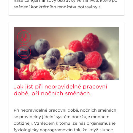
naše Langerhansovy ostrůvky ve slinivce, které po
snědení konkrétního množství potraviny s
obsahem sacharidu musí vyloučit hormon inzulín.
Jak jíst při nepravidelné pracovní
době, při nočních směnách.
Při nepravidelné pracovní době, nočních směnách,
se pravidelný jídelní systém dodržuje mnohem
obtížněji. Vzhledem k tomu, že náš organismus je
fyziologicky naprogramován tak, že když slunce