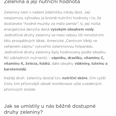
Zelenina a její nutriční hodnota
Zeleniny není v našem jídelníčku nikdy dost. Její
nespornou výhodou je kromě nutriční hodnoty i to, že
dostanete "
hodně muziky za málo peněz"
, tj. její nízká
energetická denzita daná
vysokým obsahem vody
.
Jednotlivé druhy zeleniny se mezi sebou liší množstvím
tělu prospěšných látek. Americké „Centrum Vědy ve
veřejném zájmu“ vytvořilo zeleninovou hitparádu.
Jednotlivé druhy zeleniny byly hodnoceny podle obsahu
6ti základních nutrientů –
vápníku, draslíku, vitamínu C,
vitamínu K, železa, folátů
, dále obsahu
vlákniny, luteinu a
karotenoidů
.
Každý druh zeleniny dostal tzv.
nutriční skóre
, čím vyšší
číslo, tím příznivější obsah kombinace výše uvedených
příznivých složek.
Jak se umístily u nás běžně dostupné
druhy zeleniny?