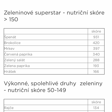
Zeleninové superstar - nutriční skóre
> 150
skóre
Špenát
931
Brokolice
420
Mrkev
397
Červená paprika
340
Zelený salát
288
Zelena paprika
193
Hrášek
166
Výkonné, spolehlivé druhy zeleniny
- nutriční skóre 50-149
skóre
Rajče
134