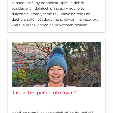
zapadne, měl by odpočívat, spát, je dobře
poskládaný jídelníček při práci v noci o to
důležitější. Předejdeme tak únavě na těle i na
duchu a také nežádoucímu přibývání na váze, pro
které je práce v nočních provozech rizikem.
Jak se bezpečně otužovat?
Hned, co skončí na sociálních sítích houbařská