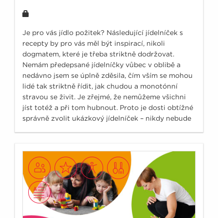
Je pro vás jídlo požitek? Následující jídelníček s
recepty by pro vás měl být inspirací, nikoli
dogmatem, které je třeba striktně dodržovat.
Nemám předepsané jídelníčky vůbec v oblibě a
nedávno jsem se úplně zděsila, čím vším se mohou
lidé tak striktně řídit, jak chudou a monotónní
stravou se živit. Je zřejmé, že nemůžeme všichni
jíst totéž a při tom hubnout. Proto je dosti obtížné
správně zvolit ukázkový jídelníček – nikdy nebude
vyhovovat specifickým nárokům každého
individuálního člověka. Zvolily jsme tedy jakýsi
„zlatý standard“ s energetickým obsahem 6 000 –
6500 kJ.