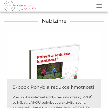
Togg
navig
Nabízíme
E-book Pohyb a redukce hmotnosti
V e-booku naleznete odpovědi na otázky PROČ
se hýbat, JAKOU pohybovou aktivitu zvolit,
abyste měli šanci u ní vydržet, jaká INTENZITA