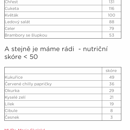
Chřest
131
Cuketa
116
Květák
100
Ledový salát
88
Celer
79
Brambory se šlupkou
53
A stejně je máme rádi - nutriční
skóre < 50
skóre
Kukuřice
49
Červené chilly papričky
36
Okurka
29
Kyselé zelí
21
Lilek
19
Cibule
8
Česnek
3