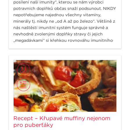
posílení naší imunity“, kterou se nám výrobci
potravních doplňků občas snaží podsunout. NIKDY
nepotřebujeme najednou všechny vitamíny,
minerály tj. nikdy ne „od A až po železo“. Většině z
nás naštěstí imunitní systém funguje správně a
nevhodně zvolenými doplňky stravy či jejich
„megadávkami“ si křehkou rovnováhu imunitního
systému můžeme poškodit.
Recept – Křupavé muffiny nejenom
pro puberťáky