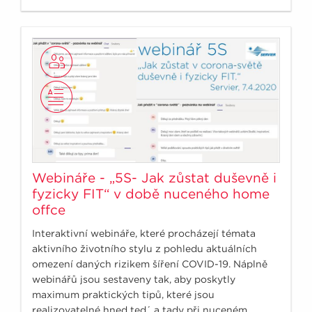
Webináře - „5S- Jak zůstat duševně i
fyzicky FIT“ v době nuceného home
offce
Interaktivní webináře, které procházejí témata
aktivního životního stylu z pohledu aktuálních
omezení daných rizikem šíření COVID-19. Náplně
webinářů jsou sestaveny tak, aby poskytly
maximum praktických tipů, které jsou
realizovatelné hned ted´ a tady při nuceném