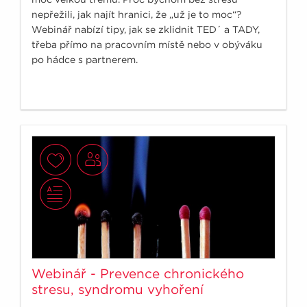
nepřežili, jak najít hranici, že „už je to moc“?
Webinář nabízí tipy, jak se zklidnit TED´ a TADY,
třeba přímo na pracovním místě nebo v obýváku
po hádce s partnerem.
Webinář - Prevence chronického
stresu, syndromu vyhoření