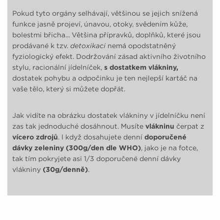
Pokud tyto orgány selhávají, většinou se jejich snížená
funkce jasně projeví, únavou, otoky, svědením kůže,
bolestmi břicha... Většina přípravků, doplňků, které jsou
prodávané k tzv.
detoxikaci
nemá opodstatněný
fyziologický efekt. Dodržování zásad aktivního životního
stylu, racionální jídelníček,
s dostatkem vlákniny,
dostatek pohybu a odpočinku je ten nejlepší kartáč na
vaše tělo, který si můžete dopřát.
Jak vidíte na obrázku dostatek vlákniny v jídelníčku není
zas tak jednoduché dosáhnout. Musíte
vlákninu
čerpat z
vícero zdrojů
. I když dosahujete denní
doporučené
dávky zeleniny (300g/den dle WHO)
, jako je na fotce,
tak tím pokryjete asi 1/3 doporučené denní dávky
vlákniny
(30g/denně)
.