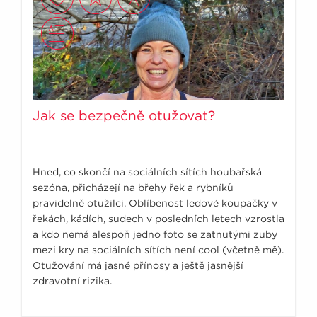
Jak se bezpečně otužovat?
Hned, co skončí na sociálních sítích houbařská
sezóna, přicházejí na břehy řek a rybníků
pravidelně otužilci. Oblíbenost ledové koupačky v
řekách, kádích, sudech v posledních letech vzrostla
a kdo nemá alespoň jedno foto se zatnutými zuby
mezi kry na sociálních sítích není cool (včetně mě).
Otužování má jasné přínosy a ještě jasnější
zdravotní rizika.