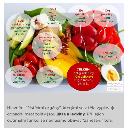
Hlavními "čistícími orgány", kterými se z těla vyplavují
odpadní metabolity jsou
játra a ledviny
. Při jejich
optimální funkci se nemusíme obávat "zanešení" těla.