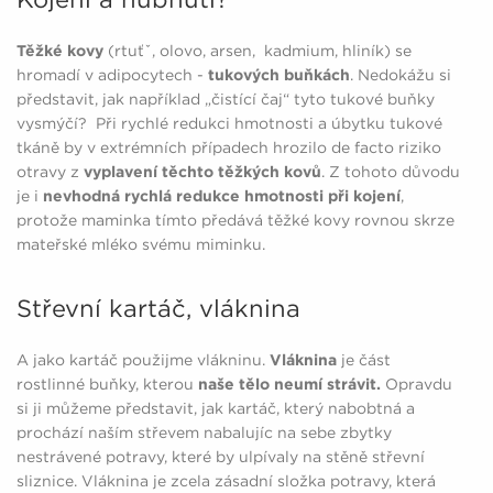
Těžké kovy
(rtuťˇ, olovo, arsen, kadmium, hliník) se
hromadí v adipocytech -
tukových buňkách
. Nedokážu si
představit, jak například „čistící čaj“ tyto tukové buňky
vysmýčí? Při rychlé redukci hmotnosti a úbytku tukové
tkáně by v extrémních případech hrozilo de facto riziko
otravy z
vyplavení těchto těžkých kovů
. Z tohoto důvodu
je i
nevhodná rychlá redukce hmotnosti při kojení
,
protože maminka tímto předává těžké kovy rovnou skrze
mateřské mléko svému miminku.
Střevní kartáč, vláknina
A jako kartáč použijme vlákninu.
Vláknina
je část
rostlinné buňky, kterou
naše tělo neumí strávit.
Opravdu
si ji můžeme představit, jak kartáč, který nabobtná a
prochází naším střevem nabalujíc na sebe zbytky
nestrávené potravy, které by ulpívaly na stěně střevní
sliznice.
Vláknina je zcela zásadní složka potravy, která