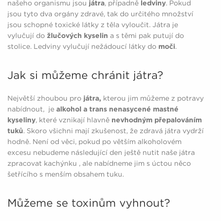
našeho organismu jsou
játra
, případně
ledviny
. Pokud
jsou tyto dva orgány zdravé, tak do určitého množství
jsou schopné toxické látky z těla vyloučit. Játra je
vylučují do
žlučových kyselin
a s těmi pak putují do
stolice. Ledviny vylučují nežádoucí látky do
moči
.
Jak si můžeme chránit játra?
Největší zhoubou pro
játra,
kterou jim můžeme z potravy
nabídnout, je
alkohol a trans nenasycené mastné
kyseliny
, které vznikají hlavně
nevhodným přepalováním
tuků
. Skoro všichni mají zkušenost, že zdravá játra vydrží
hodně. Není od věci, pokud po větším alkoholovém
excesu nebudeme následující den ještě nutit naše játra
zpracovat kachýnku , ale nabídneme jim s úctou něco
šetřícího s menším obsahem tuku.
Můžeme se toxinům vyhnout?