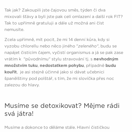
Tak jak? Zakoupili jste čajovou směs, týden či dva
mixovali šťávy a byli jste pak celí omlazení a další rok FIT?
Tak to upřímně gratuluji a dále už možná ani číst
nemusíte.
Zcela upřímně, mít pocit, že mi 14 denní kůra, kdy si
vyzobu chlorellu nebo něco jiného "
zeleného"
, budu se
napájet čistícím čajem, vyčistí organismus a já se pak zase
vrátím k "původnímu" stylu stravování tj. s
nevhodným
množstvím tuku
,
nedostatkem pohybu
, případně
budu
kouřit
, je asi stejně účinné jako si dávat učebnici
španělštiny pod polštář, s tím, že mi slovíčka přes noc
zalezou do hlavy.
Musíme se detoxikovat? Mějme rádi
svá játra!
Musíme a dokonce to děláme stále. Hlavní čističkou