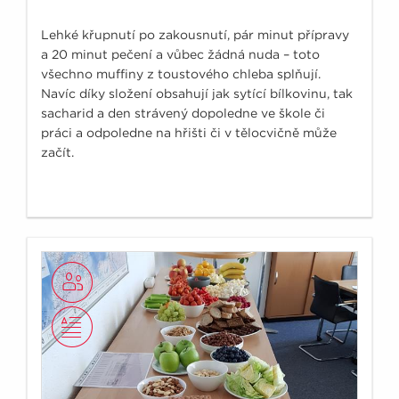
Lehké křupnutí po zakousnutí, pár minut přípravy
a 20 minut pečení a vůbec žádná nuda – toto
všechno muffiny z toustového chleba splňují.
Navíc díky složení obsahují jak sytící bílkovinu, tak
sacharid a den strávený dopoledne ve škole či
práci a odpoledne na hřišti či v tělocvičně může
začít.