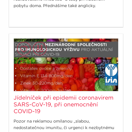
pobytu doma. Přednášíme také anglicky.
Jídelníček při epidemii coronavirem
SARS-CoV-19, při onemocnění
COVID-19
Pozor na reklamou omílanou „slabou,
nedostatečnou imunitu, či urgenci k nezbytnému