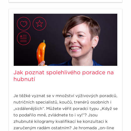
Jak poznat spolehlivého poradce na
hubnutí
Je těžké vyznat se v množství výživových poradců,
nutričních specialistů, koučů, trenérů osobních i
„vzdálenějších“. Můžete věřit poradci typu „Když se
to podařilo mně, zvládnete to i vy!“? Jsou
zhubnuté kilogramy kvalifikací ke konzultaci k
zaručeným radám ostatním? Je hromada „on-line