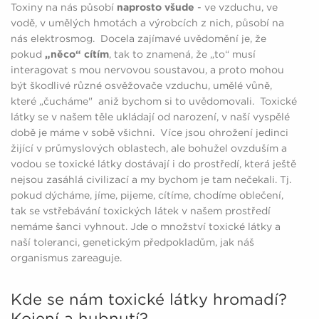
Toxiny na nás působí
naprosto všude
- ve vzduchu, ve
vodě, v umělých hmotách a výrobcích z nich, působí na
nás elektrosmog. Docela zajímavé uvědomění je, že
pokud
„něco“ cítím
, tak to znamená, že „to“ musí
interagovat s mou nervovou soustavou, a proto mohou
být škodlivé různé osvěžovače vzduchu, umělé vůně,
které „čucháme" aniž bychom si to uvědomovali. Toxické
látky se v našem těle ukládají od narození, v naší vyspělé
době je máme v sobě všichni. Více jsou ohrožení jedinci
žijící v průmyslových oblastech, ale bohužel ovzduším a
vodou se toxické látky dostávají i do prostředí, která ještě
nejsou zasáhlá civilizací a my bychom je tam nečekali. Tj.
pokud dýcháme, jíme, pijeme, cítíme, chodíme oblečení,
tak se vstřebávání toxických látek v našem prostředí
nemáme šanci vyhnout. Jde o množství toxické látky a
naší toleranci, genetickým předpokladům, jak náš
organismus zareaguje.
Kde se nám toxické látky hromadí?
Kojení a hubnutí?