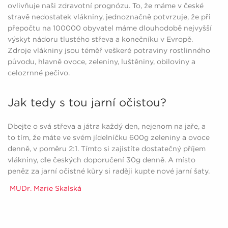
ovlivňuje naši zdravotní prognózu. To, že máme v české
stravě nedostatek vlákniny, jednoznačně potvrzuje, že při
přepočtu na 100000 obyvatel máme dlouhodobě nejvyšší
výskyt nádoru tlustého střeva a konečníku v Evropě.
Zdroje vlákniny jsou téměř veškeré potraviny rostlinného
původu, hlavně ovoce, zeleniny, luštěniny, obiloviny a
celozrnné pečivo.
Jak tedy s tou jarní očistou?
Dbejte o svá střeva a játra každý den, nejenom na jaře, a
to tím, že máte ve svém jídelníčku 600g zeleniny a ovoce
denně, v poměru 2:1. Tímto si zajistíte dostatečný příjem
vlákniny, dle českých doporučení 30g denně. A místo
peněz za jarní očistné kůry si raději kupte nové jarní šaty.
MUDr. Marie Skalská