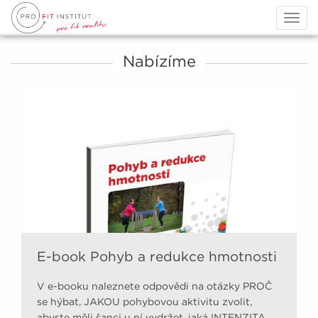
Togg
navig
Nabízíme
E-book Pohyb a redukce hmotnosti
V e-booku naleznete odpovědi na otázky PROČ
se hýbat, JAKOU pohybovou aktivitu zvolit,
abyste měli šanci u ní vydržet, jaká INTENZITA