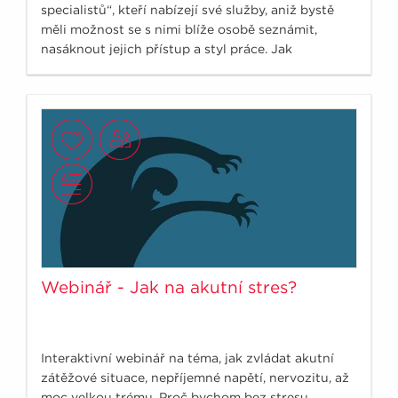
specialistů“, kteří nabízejí své služby, aniž bystě
měli možnost se s nimi blíže osobě seznámit,
nasáknout jejich přístup a styl práce. Jak
nenaletět?
Webinář - Jak na akutní stres?
Interaktivní webinář na téma, jak zvládat akutní
zátěžové situace, nepříjemné napětí, nervozitu, až
moc velkou trému. Proč bychom bez stresu