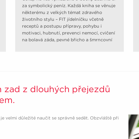
za symbolický peníz. Každá kniha se věnuje
některému z velkých témat zdravého
životního stylu – FIT jídelníčku včetně
receptů a postupu přípravy, pohybu i
motivaci, hubnutí, prevenci nemocí, cvičení
na bolavá záda, pevné břicho a šmrncovní
pozadí.
 zad z dlouhých přejezdů
tem.
 je velmi důležité naučit se správně sedět. Obzvláště při