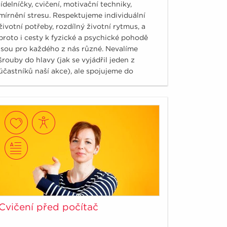
jídelníčky, cvičení, motivační techniky,
mírnění stresu. Respektujeme individuální
životní potřeby, rozdílný životní rytmus, a
proto i cesty k fyzické a psychické pohodě
jsou pro každého z nás různé. Nevalíme
šrouby do hlavy (jak se vyjádřil jeden z
účastníků naší akce), ale spojujeme do
souvislostí ověřená fakta. Ukazujeme různé
úhly pohledu, ze kterých si vyberete pro vás
ten optimální.
Cvičení před počítač