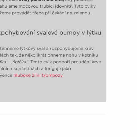
ahujeme močovou trubici jdovnitř. Tyto cviky
eme provádět třeba při čekání na zelenou.
pohybování svalové pumpy v lýtku
táhneme lýtkový sval a rozpohybujeme krev
ilách tak, že několikrát ohneme nohu v kotníku
jfka“- „špička“
. Tento cvik podpoří proudění krve
olních končetinách a funguje jako
evence
hluboké žilní trombózy.