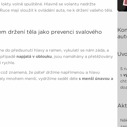
okty volně spuštěné. Hlavně se volantu nedržte
uce mají sloužit k ovládání auta, ne k držení vašeho těla.
Kom
em držení těla jako prevenci svalového
aut
e do předsunutí hlavy a ramen, vykulatí se nám záda, a
Uvo
 případě
napjatá v oblouku
, jsou namáhány a přetěžovány
 rychle.
S n
, což znamená, že páteř držíme napřímenou a hlavu
s
v
valy mnohem menší, vydržíme sedět déle
s menší únavou a
cht
doz
Akt
Něk
zap