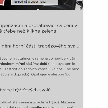
penzační a protahovací cvičení v
ě třebe než klikne zelená
lnění horní části trapézového svalu
ádechem vytáhneme ramena co nejvíce k uším,
ýdechem mírně tlačíme dolů
(jako bychom je
ěli zastrčit do zadních kapes u kalhot – ne moc
adu ani dopředu). Opakujeme alespoň 5x.
ivace hýžďových svalů
olikrát stáhneme a povolíme hýždě. Můžeme
ojit také
svaly pánevního dna,
kdy pocitově