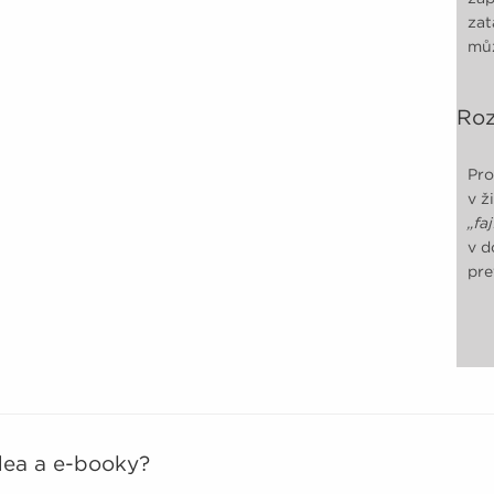
zat
můž
Roz
Pro
v ž
„fa
v d
pr
idea a e-booky?