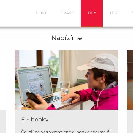
HOME
TVÁŘE
TIPY
TEST
Nabízíme
E - booky
Čekají na vás vymazlené e-booky zdarma či