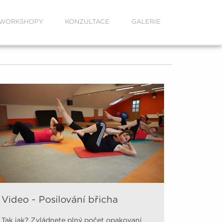
WORKSHOPY
KONZULTACE
GALERIE
Video - Posilování břicha
Tak jak? Zvládnete plný počet opakovaní