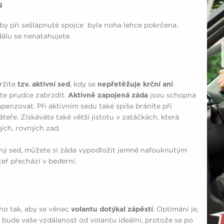
u
aby při sešlápnuté spojce byla noha lehce pokrčena.
dálu se nenatahujete.
ržíte
tzv. aktivní sed
, kdy se
nepřetěžuje krční ani
íte prudce zabrzdit.
Aktivně zapojená záda
jsou schopna
nzovat. Při aktivním sedu také spíše bráníte při
ře. Získáváte také větší jistotu v zatáčkách, která
ých, rovných zad.
ý sed, můžete si záda vypodložit jemně nafouknutým
eř přechází v bederní.
ho tak, aby se věnec
volantu dotýkal zápěstí
. Optimání je,
 bude vaše vzdálenost od volantu ideální, protože se po