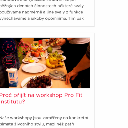
běžných denních činnostech některé svaly
používáme nadměrně a jiné svaly z funkce
vynecháváme a jakoby opomíjíme. Tím pak
dochází k chronickému přetěžování určitých
oblastí, jež může mít za následek i
strukturální změny.
Proč přijít na workshop Pro Fit
Institutu?
Naše workshopy jsou zaměřeny na konkrétní
témata životního stylu, mezi něž patří