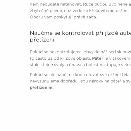
něm nebudete natahovat. Ruce budou uvolněné a l
zbytečně pevně, což vede ke křečovitému držení. R
Oporu vám poskytují právě záda.
Naučme se kontrolovat při jízdě aut
přetížení
Pokud se nekontrolujeme, obvykle náš sed sklouzn
to často už od křížové oblasti.
Páteř
je v takovém
stále stejné svaly a únava a bolest nastupuje velmi
Pokud se ale naučíme kontrolovat své držení těla
nevysunujeme dopředu, jsou nároky na páteř a s
přetížením.