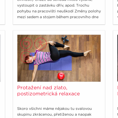
vystoupit o zastávku dřív, apod. Trochu
pohybu na pracovišti neuškodí Změny polohy
mezi sedem a stojem během pracovního dne
uleví napětí v zádech, zlepší posturu a
dýchání a pomůže celkovému „wellbeing“.
Protažení nad zlato,
postizometrická relaxace
Skoro všichni máme nějakou tu svalovou
skupinu zkrácenou, přetíženou a naopak