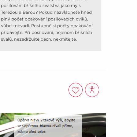
posilování břišního svalstva jako my s
Terezou a Bárou? Pokud nezvládnete hned
plný počet opakování posilovacích cviků,
vůbec nevadí. Postupně si počty opakování
přidávejte. Při posilování, nejenom břišních
svalů, nezadržujte dech, nekmitejte,
nešvihejte.