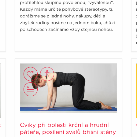
protilehlou skupinu povolenou, "vyvalenou".
Každý máme určité pohybové stereotypy, tj.
odrážíme se z jedné nohy, nákupy, děti a
zbytek rodiny nosíme na jednom boku, chůzi
po schodech začínáme vždy stejnou nohou.
t
Cviky při bolesti krční a hrudní
páteře, posílení svalů břišní stěny