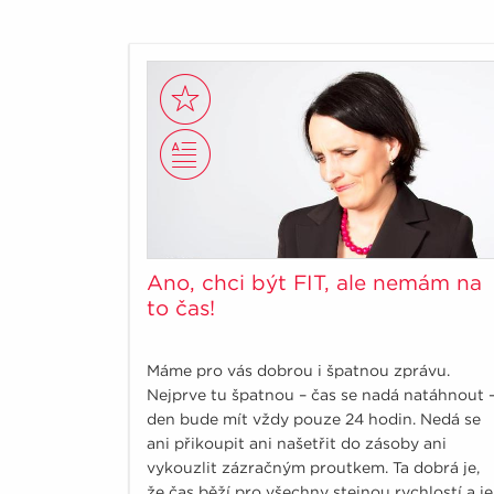
Ano, chci být FIT, ale nemám na
to čas!
Máme pro vás dobrou i špatnou zprávu.
Nejprve tu špatnou – čas se nadá natáhnout 
den bude mít vždy pouze 24 hodin. Nedá se
ani přikoupit ani našetřit do zásoby ani
vykouzlit zázračným proutkem. Ta dobrá je,
že čas běží pro všechny stejnou rychlostí a je