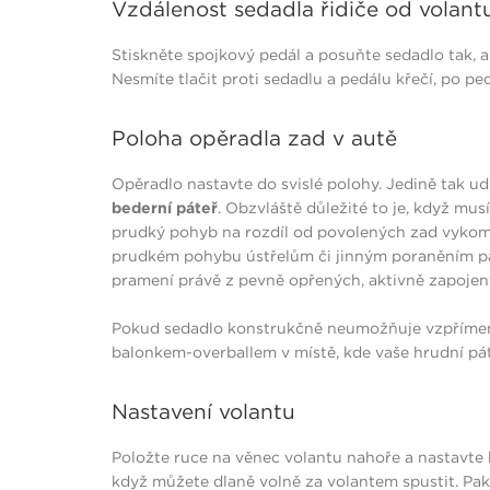
Vzdálenost sedadla řidiče od volant
Stiskněte spojkový pedál a posuňte sedadlo tak, 
Nesmíte tlačit proti sedadlu a pedálu křečí, po pe
Poloha opěradla zad v autě
Opěradlo nastavte do svislé polohy. Jedině tak ud
bederní páteř
. Obzvláště důležité to je, když mus
prudký pohyb na rozdíl od povolených zad vykompe
prudkém pohybu ústřelům či jinným poraněním páte
pramení právě z pevně opřených, aktivně zapojen
Pokud sedadlo konstrukčně neumožňuje vzpřímen
balonkem-overballem v místě, kde vaše hrudní pát
Nastavení volantu
Položte ruce na věnec volantu nahoře a nastavte 
když můžete dlaně volně za volantem spustit. Pak