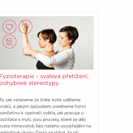
Fyzioterapie - svalová přetížení,
pohybové stereotypy
To, jak vstaneme ze židle, kolik uděláme
kroků, a jakým způsobem zvedneme horní
končetinu k vypínači světla, jak pracuje u
počítače s myší, jsou procesy, které se dějí
zcela mimovolně, bez našeho soustředění na
jednotlivé úkony. Často se stává, že při