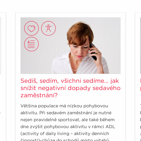
Sedíš, sedím, všichni sedíme… jak
snížit negativní dopady sedavého
zaměstnání?
Většina populace má nízkou pohybovou
–
aktivitu. Při sedavém zaměstnání je nutné
nejen pravidelně sportovat, ale také během
dne zvýšit pohybovou aktivitu v rámci ADL
(activity of daily living – aktivity denních
činností)-chůze do schodů místo výtahů,