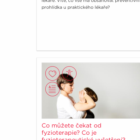
lékaře. Víte, co vše má obsahovat preventivní
prohlídka u praktického lékaře?
Co můžete čekat od
fyzioterapie? Co je
fyzioterapeutické vyšetření?