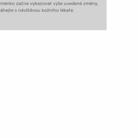
ménko začne vykazovat výše uvedené změny,
áhejte s návštěvou kožního lékaře.