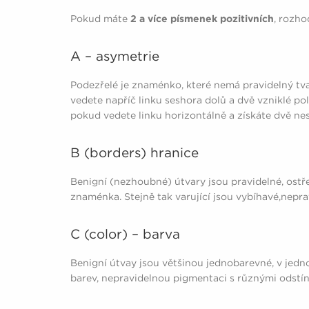
Pokud máte
2 a více písmenek pozitivních
, rozh
A – asymetrie
Podezřelé je znaménko, které nemá pravidelný tva
vedete napříč linku seshora dolů a dvě vzniklé po
pokud vedete linku horizontálně a získáte dvě nes
B (borders) hranice
Benigní (nezhoubné) útvary jsou pravidelné, ostře
znaménka. Stejně tak varující jsou vybíhavé,nepra
C (color) – barva
Benigní útvay jsou většinou jednobarevné, v jedn
barev, nepravidelnou pigmentaci s různými odstín