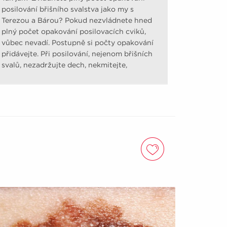
posilování břišního svalstva jako my s
Terezou a Bárou? Pokud nezvládnete hned
plný počet opakování posilovacích cviků,
vůbec nevadí. Postupně si počty opakování
přidávejte. Při posilování, nejenom břišních
svalů, nezadržujte dech, nekmitejte,
nešvihejte.