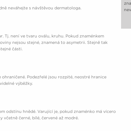
zna
odně neváhejte s návštěvou dermatologa.
nev
r. Tj. není ve tvaru oválu, kruhu. Pokud znaménkem
loviny nejsou stejné, znamená to asymetrii. Stejně tak
tejné části.
 ohraničené. Podezřelé jsou rozpité, neostré hranice
videlné výběžky.
om odstínu hnědé. Varující je, pokud znaménko má vícero
y včetně černé, bílé, červené až modré.