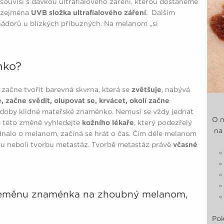
uvisí s dávkou ultrafialového záření, kterou dostaneme
í zejména
UVB složka ultrafialového záření
. Dalším
t nádorů u blízkých příbuzných. Na melanom „si
nko?
začne tvořit barevná skvrna, která se
zvětšuje
, nabývá
, začne svědit, olupovat se, krvácet, okolí začne
 doby klidné mateřské znaménko. Nemusí se vždy jednat
O m
 této změně vyhledejte
kožního lékaře
, který podezřelý
na 
dnalo o melanom, začíná se hrát o čas. Čím déle melanom
oru neboli tvorbu metastáz. Tvorbě metastáz právě
včasné
řeměnu znaménka na zhoubný melanom,
Pok