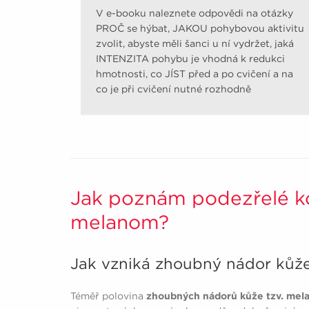
V e-booku naleznete odpovědi na otázky
PROČ se hýbat, JAKOU pohybovou aktivitu
zvolit, abyste měli šanci u ní vydržet, jaká
INTENZITA pohybu je vhodná k redukci
hmotnosti, co JÍST před a po cvičení a na
co je při cvičení nutné rozhodně
pamatovat.
Jak poznám podezřelé k
melanom?
Jak vzniká zhoubný nádor kůž
Téměř polovina
zhoubných nádorů kůže tzv. me