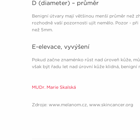
D (diameter) – průměr
Benigní útvary mají většinou menší průměr než 
rozhodně vaší pozornosti ujít nemělo. Pozor - p
než 5mm.
E-elevace, vyvýšení
Pokud začne znaménko růst nad úroveň kůže, mů
však být řadu let nad úrovní kůže klidná, benign
MUDr. Marie Skalská
Zdroje: www.melanom.cz, www.skincancer.org