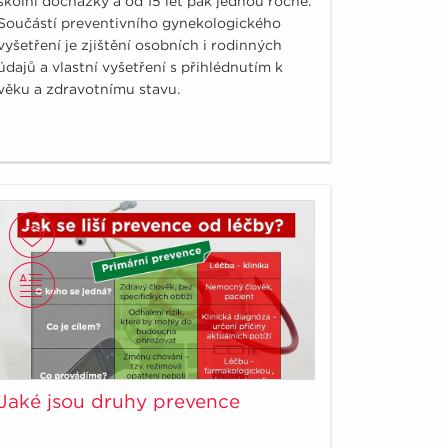
školní docházky a od 15 let pak jednou ročně.
Součástí preventivního gynekologického
vyšetření je zjištění osobních i rodinných
údajů a vlastní vyšetření s přihlédnutím k
věku a zdravotnímu stavu.
Jaké jsou druhy prevence