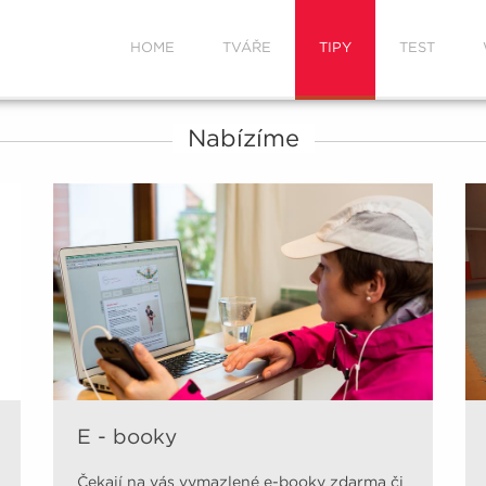
HOME
TVÁŘE
TIPY
TEST
Nabízíme
E - booky
Čekají na vás vymazlené e-booky zdarma či