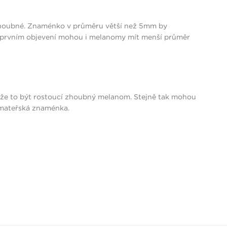
zhoubné. Znaménko v průměru větší než 5mm by
ři prvním objevení mohou i melanomy mít menší průměr
že to být rostoucí zhoubný melanom. Stejně tak mohou
í mateřská znaménka.