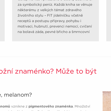
za symbolický peníz. Každá kniha se věnuje
některému z velkých témat zdravého
životního stylu – FIT jídelníčku včetně
receptů a postupu přípravy, pohybu i
motivaci, hubnutí, prevenci nemocí, cvičení
na bolavá záda, pevné břicho a šmrncovní
pozadí.
ožní znaménko? Může to být
e, melanom?
lanomů
vznikne z
pigmentového znaménka
. Množství