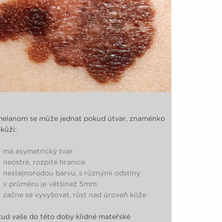
elanom se může jednat pokud útvar, znaménko
kůži:
má asymetrický tvar
neostré, rozpité hranice
nestejnorodou barvu, s různými odstíny
v průměru je většínež 5mm
začne se vyvyšovat, růst nad úroveň kůže
ud vaše do této doby klidné mateřské