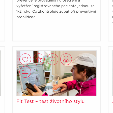
prevence je prováděna i u ošetření a
vyšetření registrovaného pacienta jednou za
1/2 roku. Co zkontroluje zubař při preventivní
prohlídce?
Fit Test – test životního stylu