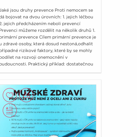
Jaké jsou druhy prevence Proti nemocem se
dá bojovat na dvou úrovních: 1. jejich léčbou
2. jejich předcházením neboli prevencí
Prevenci můžeme rozdělit na několik druhů 1.
primární prevence Cílem primární prevence je
u zdravé osoby, která dosud nestoná,odhalit
případné rizikové faktory, které by se mohly
podílet na rozvoji onemocnění v
budoucnosti. Praktický příklad: dostatečnou
pohybovou aktivitou, racionálním jídelníčkem
a mírněním stresu eliminujeme obezitu
jakožto možnou příčinu třeba vysokého
krevního tlaku.