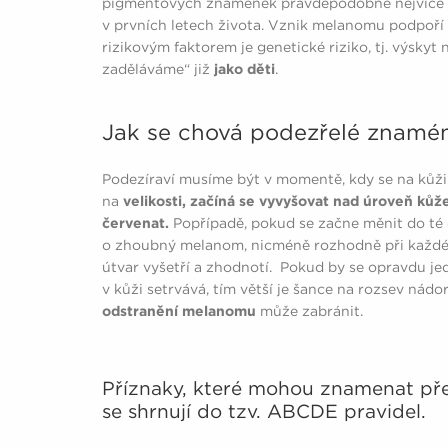
pigmentových znamének pravděpodobně nejvíce so
v prvních letech života. Vznik melanomu podpoř
rizikovým faktorem je genetické riziko, tj. výsky
zaděláváme“ již
jako děti
.
Jak se chová podezřelé znamé
Podezíraví musíme být v momentě, kdy se na kůži 
na
velikosti, začíná se vyvyšovat nad úroveň kůže
červenat.
Popřípadě, pokud se začne měnit do té
o zhoubný melanom, nicméně rozhodně při každé
útvar vyšetří a zhodnotí. Pokud by se opravdu je
v kůži setrvává, tím větší je šance na rozsev nád
odstranění melanomu
může zabránit.
Příznaky, které mohou znamenat p
se shrnují do tzv. ABCDE pravidel.