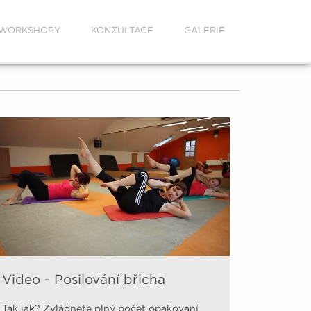
WORKSHOPY
KONZULTACE
GALERIE
Video - Posilování břicha
Tak jak? Zvládnete plný počet opakovaní