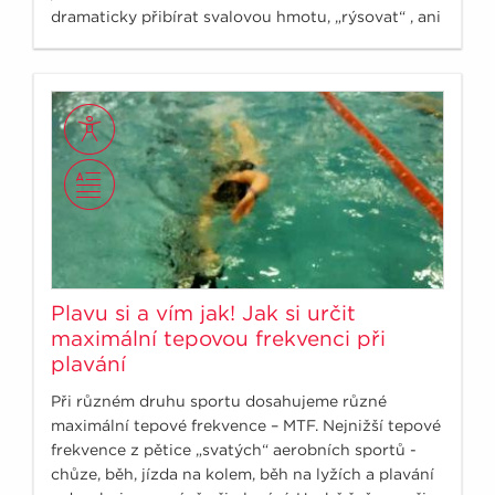
dramaticky přibírat svalovou hmotu, „rýsovat“ , ani
neutočíme na své osobní rekordy.
Plavu si a vím jak! Jak si určit
maximální tepovou frekvenci při
plavání
Při různém druhu sportu dosahujeme různé
maximální tepové frekvence – MTF. Nejnižší tepové
frekvence z pětice „svatých“ aerobních sportů -
chůze, běh, jízda na kolem, běh na lyžích a plavání