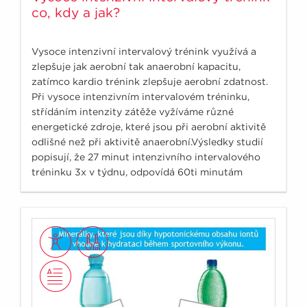
co, kdy a jak?
Vysoce intenzivní intervalový trénink využívá a
zlepšuje jak aerobní tak anaerobní kapacitu,
zatímco kardio trénink zlepšuje aerobní zdatnost.
Při vysoce intenzivním intervalovém tréninku,
střídáním intenzity zátěže vyžíváme různé
energetické zdroje, které jsou při aerobní aktivitě
odlišné než při aktivitě anaerobní.Výsledky studií
popisují, že 27 minut intenzivního intervalového
tréninku 3x v týdnu, odpovídá 60ti minutám
aerobního cvičení s vyrovnanou intenzitou 5x
týdně.