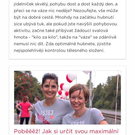
jídelníček skvělý, pohybu dost a dost každý den, a
přeci se na váze nic neděje? Nezoufejte, vše může
být na dobré cestě. Mnohdy na začátku hubnutí
sice ubývá tuk, ale pokud jste navýšili pohybovou
aktivitu, začne také přibývat žádoucí svalová
hmota - "kilo za kilo", takže na "váze" se zdánlivě
nemusí nic dít. Zda optimálně hubnete, zjistíte
nejspolehlivěji kontrolou tělesného složení.
Poběěěž! Jak si určit svou maximální