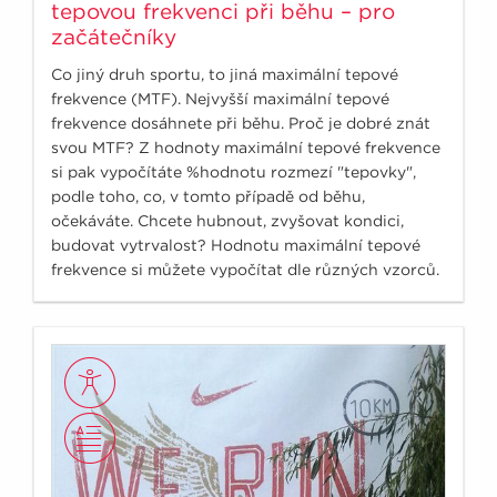
tepovou frekvenci při běhu – pro
začátečníky
Co jiný druh sportu, to jiná maximální tepové
frekvence (MTF). Nejvyšší maximální tepové
frekvence dosáhnete při běhu. Proč je dobré znát
svou MTF? Z hodnoty maximální tepové frekvence
si pak vypočítáte %hodnotu rozmezí "tepovky",
podle toho, co, v tomto případě od běhu,
očekáváte. Chcete hubnout, zvyšovat kondici,
budovat vytrvalost? Hodnotu maximální tepové
frekvence si můžete vypočítat dle různých vzorců.
Přesnější je však určení svého maxima přímo v
terénu.