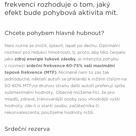
frekvencí rozhoduje o tom, jaký
efekt bude pohybová aktivita mít.
Chcete pohybem hlavně hubnout?
Není nutné se zničit, zplavit, lapat po dechu. Optimální
rozmezí pro redukci hmotnosti, tj. proto, aby tělo čerpalo
jako
zdroj energie tukové zásoby
, je intenzita pohybu
v rozmezí
srdeční frekvence 60-75% vaší maximální
tepové frekvence (MTF)
. Nicméně není to zas tak
jednoduché, někteří autoři se přiklánějí k nižším číslům na
50-60% MTF,na druhou stranu další autoři preferují spíše
submaximální hodnoty. Obecně můžeme říci, že pro
mladší, zdravé, trénovanější osoby jsou vhodnější vyšší
hodnoty. Jde-li o starší osobu, začátečníka či
rekonvalescenta, použijeme hodnoty nižší.
Srdeční rezerva