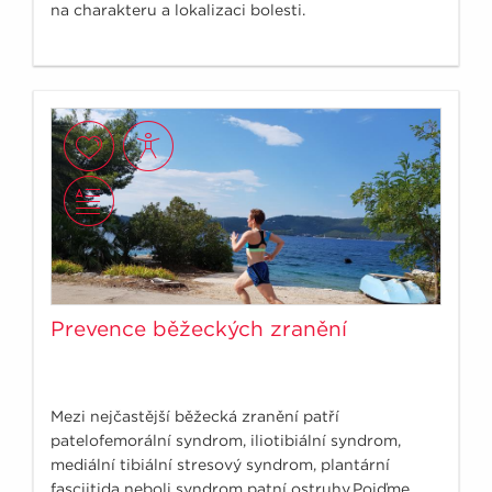
na charakteru a lokalizaci bolesti.
Prevence běžeckých zranění
Mezi nejčastější běžecká zranění patří
patelofemorální syndrom, iliotibiální syndrom,
mediální tibiální stresový syndrom, plantární
fasciitida neboli syndrom patní ostruhy.Pojďme