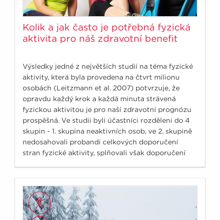
Kolik a jak často je potřebná fyzická
aktivita pro náš zdravotní benefit
Výsledky jedné z největších studií na téma fyzické
aktivity, která byla provedena na čtvrt milionu
osobách (Leitzmann et al. 2007) potvrzuje, že
opravdu každý krok a každá minuta strávená
fyzickou aktivitou je pro naší zdravotní prognózu
prospěšná. Ve studii byli účastníci rozděleni do 4
skupin - 1. skupina neaktivních osob, ve 2. skupině
nedosahovali probandi celkových doporučení
stran fyzické aktivity, splňovali však doporučení
150minut středně náročné fyzické aktivity týdně.