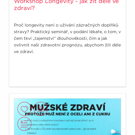
Workshop Longevity - jak žít déle ve
zdraví?
Proč longevity není o užívání zázračných doplňků
stravy? Praktický seminář, v podání lékaře, o tom, v
čem tkví „tajemství“ dlouhověkosti, čím a jak
ovlivnit naši zdravotní prognózu, abychom žili déle
ve zdraví.