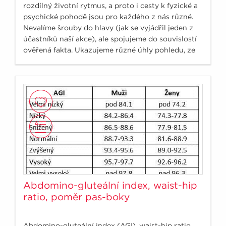
rozdílný životní rytmus, a proto i cesty k fyzické a
psychické pohodě jsou pro každého z nás různé.
Nevalíme šrouby do hlavy (jak se vyjádřil jeden z
účastníků naší akce), ale spojujeme do souvislostí
ověřená fakta. Ukazujeme různé úhly pohledu, ze
kterých si vyberete pro vás ten optimální.
Abdomino-gluteální index, waist-hip
ratio, poměr pas-boky
Abdomino-gluteální index (AGI), waist-hip ratio,