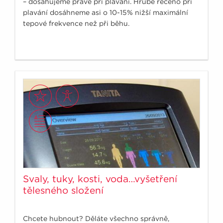
– dosahujeme právě při plavání. Hrubě řečeno při
plavání dosáhneme asi o 10-15% nižší maximální
tepové frekvence než při běhu.
Svaly, tuky, kosti, voda…vyšetření
tělesného složení
Chcete hubnout? Děláte všechno správně,