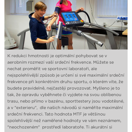
K redukci hmotnosti je optimální pohybovat se v
aerobním rozmezí vaší srdeční frekvence. Můžete se
nechat proměřit ve sportovní laboratoři, ale
nejspolehlivější způsob je určení si své maximální srdeční
frekvence při konkrétním druhu sportu, o kterém víte, že
budete pravidelně, nejčastěji provozovat. Myšleno je to
tak, že opravdu vyběhnete či vyjdete na svou oblíbenou
trasu, nebo přímo v bazénu, sporttestery jsou vodotěsné,
a v "exterieru", dle našich návodů si naměříte maximální
srdeční frekvenci. Tato hodnota MTF je většinou
spolehlivější než naměřené hodnoty ve vám neznámem,
"neochozeném" prostředí laboratoře. Ti akurátní si