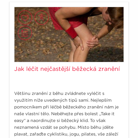
Jak léčit nejčastější běžecká zranění
Většinu zranění z běhu zvládnete vyléčit s
využitím níže uvedených tipů sami. Nejlepším
pomocníkem při léčbě běžeckého zranění nám je
naše vlastní tělo. Neběhejte přes bolest „Take it
easy“ a naordinujte si běžecký klid. To však
neznamená vzdát se pohybu. Místo běhu jděte
plavat, zařaďte cyklistiku, jogu, pilates, vše záleží