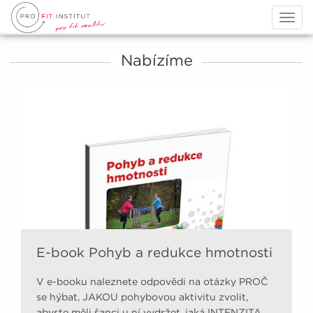
Togg
navig
Nabízíme
E-book Pohyb a redukce hmotnosti
V e-booku naleznete odpovědi na otázky PROČ
se hýbat, JAKOU pohybovou aktivitu zvolit,
abyste měli šanci u ní vydržet, jaká INTENZITA