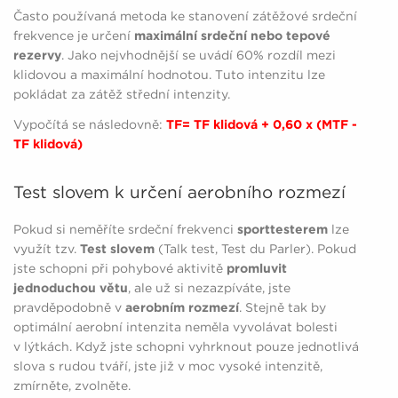
Často používaná metoda ke stanovení zátěžové srdeční
frekvence je určení
maximální srdeční nebo tepové
rezervy
. Jako nejvhodnější se uvádí 60% rozdíl mezi
klidovou a maximální hodnotou. Tuto intenzitu lze
pokládat za zátěž střední intenzity.
Vypočítá se následovně:
TF= TF klidová + 0,60 x (MTF -
TF klidová)
Test slovem k určení aerobního rozmezí
Pokud si neměříte srdeční frekvenci
sporttesterem
lze
využít tzv.
Test slovem
(Talk test, Test du Parler). Pokud
jste schopni při pohybové aktivitě
promluvit
jednoduchou větu
, ale už si nezazpíváte, jste
pravděpodobně v
aerobním rozmezí
. Stejně tak by
optimální aerobní intenzita neměla vyvolávat bolesti
v lýtkách. Když jste schopni vyhrknout pouze jednotlivá
slova s rudou tváří, jste již v moc vysoké intenzitě,
zmírněte, zvolněte.