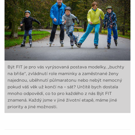
Být FIT je pro vás vyrýsovaná postava modelky, „buchty
na břiše“, zvládnutí role maminky a zaměstnané ženy
najednou, uběhnutí půlmaratonu nebo nebýt nemocný
pokud váš věk už končí na – sát? Určitě bych dostala
mnoho odpovědí, co to pro každého z nás Být FIT
znamená. Každý jsme v jiné životní etapě, máme jiné
priority a jiné možnosti.