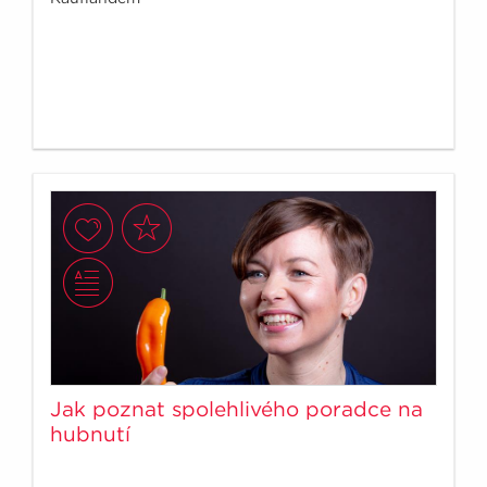
Jak poznat spolehlivého poradce na
hubnutí