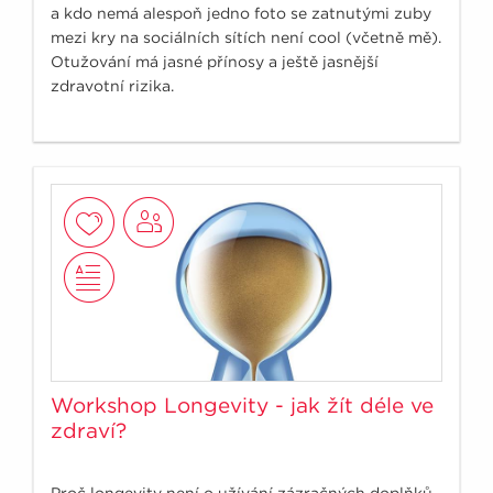
a kdo nemá alespoň jedno foto se zatnutými zuby
mezi kry na sociálních sítích není cool (včetně mě).
Otužování má jasné přínosy a ještě jasnější
zdravotní rizika.
Workshop Longevity - jak žít déle ve
zdraví?
Proč longevity není o užívání zázračných doplňků