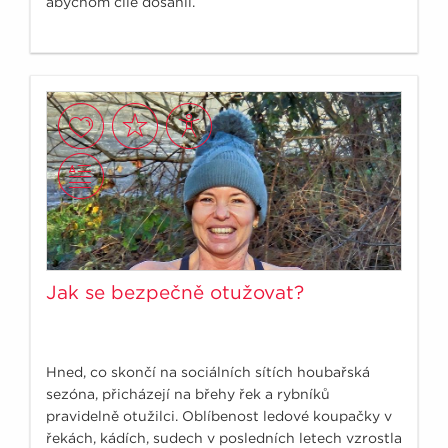
abychom cíle dosáhli.
Jak se bezpečně otužovat?
Hned, co skončí na sociálních sítích houbařská
sezóna, přicházejí na břehy řek a rybníků
pravidelně otužilci. Oblíbenost ledové koupačky v
řekách, kádích, sudech v posledních letech vzrostla