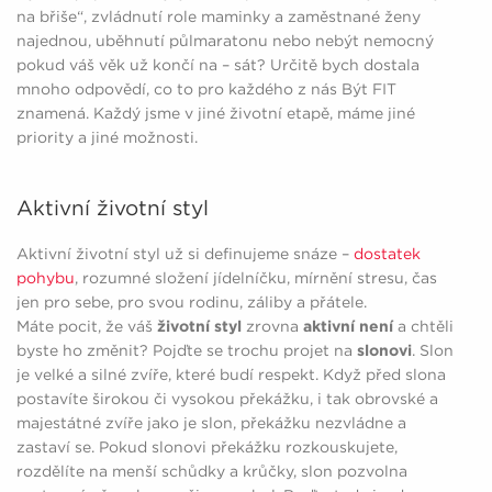
na břiše“, zvládnutí role maminky a zaměstnané ženy
najednou, uběhnutí půlmaratonu nebo nebýt nemocný
pokud váš věk už končí na – sát? Určitě bych dostala
mnoho odpovědí, co to pro každého z nás Být FIT
znamená. Každý jsme v jiné životní etapě, máme jiné
priority a jiné možnosti.
Aktivní životní styl
Aktivní životní styl už si definujeme snáze –
dostatek
pohybu
, rozumné složení jídelníčku, mírnění stresu, čas
jen pro sebe, pro svou rodinu, záliby a přátele.
Máte pocit, že váš
životní styl
zrovna
aktivní není
a chtěli
byste ho změnit? Pojďte se trochu projet na
slonovi
. Slon
je velké a silné zvíře, které budí respekt. Když před slona
postavíte širokou či vysokou překážku, i tak obrovské a
majestátné zvíře jako je slon, překážku nezvládne a
zastaví se. Pokud slonovi překážku rozkouskujete,
rozdělíte na menší schůdky a krůčky, slon pozvolna