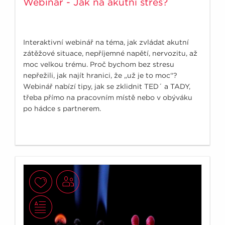
Webinář - Jak na akutní stres?
Interaktivní webinář na téma, jak zvládat akutní
zátěžové situace, nepříjemné napětí, nervozitu, až
moc velkou trému. Proč bychom bez stresu
nepřežili, jak najít hranici, že „už je to moc“?
Webinář nabízí tipy, jak se zklidnit TED´ a TADY,
třeba přímo na pracovním místě nebo v obýváku
po hádce s partnerem.