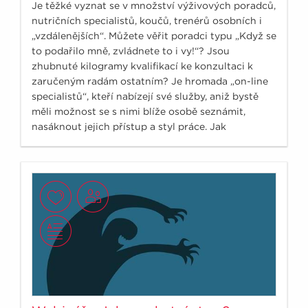
Je těžké vyznat se v množství výživových poradců,
nutričních specialistů, koučů, trenérů osobních i
„vzdálenějších“. Můžete věřit poradci typu „Když se
to podařilo mně, zvládnete to i vy!“? Jsou
zhubnuté kilogramy kvalifikací ke konzultaci k
zaručeným radám ostatním? Je hromada „on-line
specialistů“, kteří nabízejí své služby, aniž bystě
měli možnost se s nimi blíže osobě seznámit,
nasáknout jejich přístup a styl práce. Jak
nenaletět?