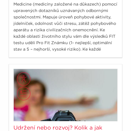
Medicine (medicíny založené na důkazech) pomocí
upravených dotazníků uznávaných odbornými
společnostmi. Mapuje úroveň pohybové aktivity,
jídelníček, odolnost vůči stresu, zátěž pohybového
aparátu a rizika civilizačních onemocnění. Ke
každé oblasti životního stylu vám dle výsledků FIT
testu udělí Pro Fit Známku (1- nejlepší, optimální
stav a 5 – nejhorší, vysoké riziko). Ke každé
známce je navíc doplněn podrobnější komentář a
osvědčené tipy, co by vám v dané oblasti mohlo
pomoci.
Udržení nebo rozvoj? Kolik a jak