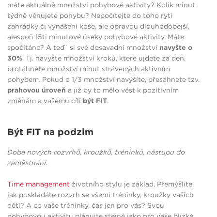
máte aktuálně množství pohybové aktivity? Kolik minut
týdně věnujete pohybu? Nepočítejte do toho rytí
zahrádky či vynášení koše, ale opravdu dlouhodobější,
alespoň 15ti minutové úseky pohybové aktivity. Máte
spočítáno? A teď´ si své dosavadní množství
navyšte o
30%
. Tj. navyšte množství kroků, které ujdete za den,
protáhněte množství minut strávených aktivním
pohybem. Pokud o 1/3 množství navýšíte, přesáhnete tzv.
prahovou úroveň
a již by to mělo vést k pozitivním
změnám a vašemu cíli
být FIT
.
Být FIT na podzim
Doba nových rozvrhů, kroužků, tréninků, nástupu do
zaměstnání.
Time management
životního stylu je základ. Přemýšlíte,
jak poskládáte rozvrh se všemi tréninky, kroužky vašich
dětí? A co vaše tréninky, čas jen pro vás? Svou
pohybovou aktivitu plánujte stejně jako pro vaše blízké.