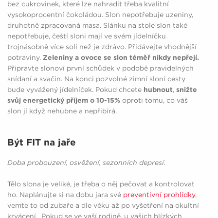
bez cukrovinek, které lze nahradit třeba kvalitní
vysokoprocentní čokoládou. Slon nepotřebuje uzeniny,
druhotně zpracovaná masa. Slánku na stole slon také
nepotřebuje, čeští sloni mají ve svém jídelníčku
trojnásobně více soli než je zdrávo. Přidávejte vhodnější
potraviny.
Zeleniny a ovoce se slon téměř nikdy nepřejí.
Připravte slonovi první schůdek v podobě pravidelných
snídaní a svačin. Na konci pozvolné zimní sloní cesty
bude vyvážený jídelníček. Pokud chcete
hubnout
,
snižte
svůj energetický příjem o 10-15%
oproti tomu, co váš
slon jí když nehubne a nepřibírá.
Být FIT na jaře
Doba probouzení, osvěžení, sezonních depresí.
Tělo slona je veliké, je třeba o něj pečovat a kontrolovat
ho. Naplánujte si na dobu jara své
preventivní prohlídky
,
vemte to od zubaře a dle věku až po vyšetření na okultní
krvácení. Pokud se ve vaší rodině, u vašich blízkých