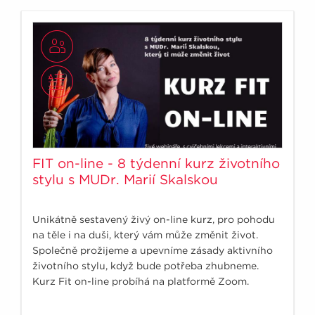
FIT on-line - 8 týdenní kurz životního
stylu s MUDr. Marií Skalskou
Unikátně sestavený živý on-line kurz, pro pohodu
na těle i na duši, který vám může změnit život.
Společně prožijeme a upevníme zásady aktivního
životního stylu, když bude potřeba zhubneme.
Kurz Fit on-line probíhá na platformě Zoom.