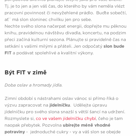
Tj. je to jen a jen váš čas, do kterého by vám neměla vlézt
pracovní povinnost či nevyžehlené prádlo. Buďte sobečtí,
ať´ má slon sloninec chvilku jen pro sebe.
Nechte svého slona načerpat energii, dopřejte mu pěknou
knihu, pravidelnou návštěvu divadla, koncertu, na podzim
přeci začíná kulturní sezona. Plánujte si pravidelně čas na
setkání s vašimi milými a přáteli. Jen odpočatý
slon bude
FIT
a podávat spolehlivé a kvalitní výkony.
Být FIT v zimě
Doba oslav a hromady jídla.
Zimní období s nástrahami oslav vánoc si přímo říká o
výzvu zapracovat na
jídelníčku
. Udělejte úpravu
jídelníčku pro svého slona snazší s větší šancí na udržení.
Rozmyslete si,
co ve vašem jídelníčku chybí
, čeho je tam
naopak přebytek. Pozvolna
ubírejte méně vhodné
potraviny
- jednoduché cukry - vy a váš slon se obejde