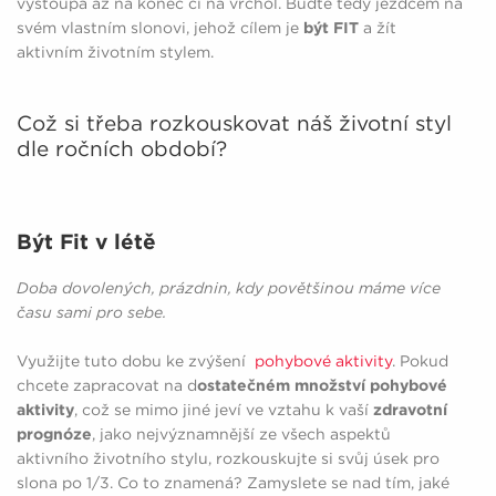
vystoupá až na konec či na vrchol. Buďte tedy jezdcem na
svém vlastním slonovi, jehož cílem je
být FIT
a žít
aktivním životním stylem.
Což si třeba rozkouskovat náš životní styl
dle ročních období?
Být Fit v létě
Doba dovolených, prázdnin, kdy povětšinou máme více
času sami pro sebe.
Využijte tuto dobu ke zvýšení
pohybové aktivity
. Pokud
chcete zapracovat na d
ostatečném množství pohybové
aktivity
, což se mimo jiné jeví ve vztahu k vaší
zdravotní
prognóze
, jako nejvýznamnější ze všech aspektů
aktivního životního stylu, rozkouskujte si svůj úsek pro
slona po 1/3. Co to znamená? Zamyslete se nad tím, jaké