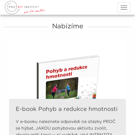
Togg
navig
Nabízíme
E-book Pohyb a redukce hmotnosti
V e-booku naleznete odpovědi na otázky PROČ
se hýbat, JAKOU pohybovou aktivitu zvolit,
abyste měli šanci u ní vydržet, jaká INTENZITA