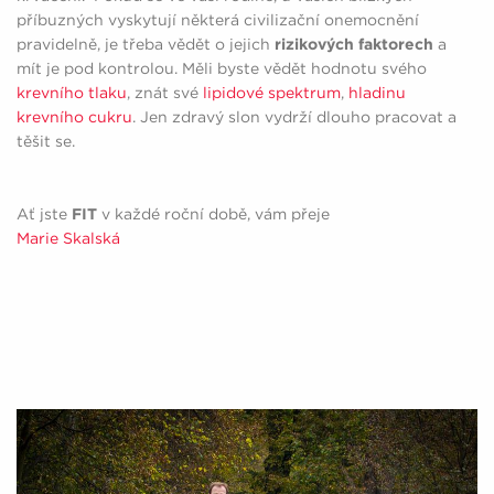
příbuzných vyskytují některá civilizační onemocnění
pravidelně, je třeba vědět o jejich
rizikových faktorech
a
mít je pod kontrolou. Měli byste vědět hodnotu svého
krevního tlaku
, znát své
lipidové spektrum
,
hladinu
krevního cukru
. Jen zdravý slon vydrží dlouho pracovat a
těšit se.
Ať jste
FIT
v každé roční době, vám přeje
Marie Skalská