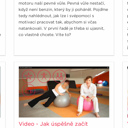
motoru naší pevné vůle. Pevná vůle nestačí,
když není benzin, který by ji poháněl. Pojďme
tedy nahlédnout, jak lze i svépomocí s
motivací pracovat tak, abychom si včas
natankovali. V první řadě je třeba si ujasnit,
e
co vlastně chcete. Víte to?
Video - Jak úspěšně začít