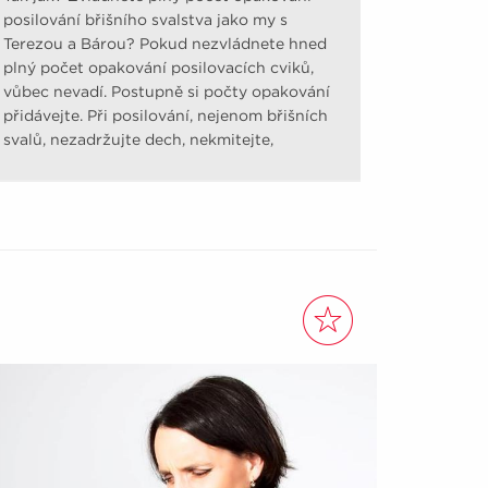
posilování břišního svalstva jako my s
Terezou a Bárou? Pokud nezvládnete hned
plný počet opakování posilovacích cviků,
vůbec nevadí. Postupně si počty opakování
přidávejte. Při posilování, nejenom břišních
svalů, nezadržujte dech, nekmitejte,
nešvihejte.