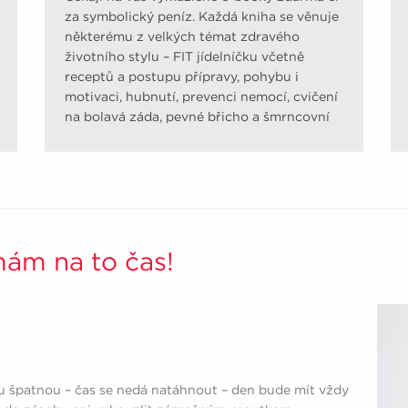
za symbolický peníz. Každá kniha se věnuje
některému z velkých témat zdravého
životního stylu – FIT jídelníčku včetně
receptů a postupu přípravy, pohybu i
motivaci, hubnutí, prevenci nemocí, cvičení
na bolavá záda, pevné břicho a šmrncovní
pozadí.
mám na to čas!
u špatnou – čas se nedá natáhnout – den bude mít vždy