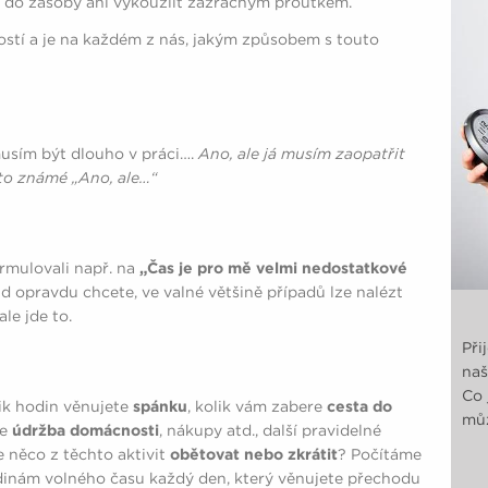
it do zásoby ani vykouzlit zázračným proutkem.
lostí a je na každém z nás, jakým způsobem s touto
musím být dlouho v práci….
Ano, ale já musím zaopatřit
 to známé „Ano, ale…“
ormulovali např. na
„Čas je pro mě velmi nedostatkové
 opravdu chcete, ve valné většině případů lze nalézt
le jde to.
Při
na
Co 
ik hodin věnujete
spánku
, kolik vám zabere
cesta do
můž
re
údržba domácnosti
, nákupy atd., další pravidelné
ze něco z těchto aktivit
obětovat nebo zkrátit
? Počítáme
dinám volného času každý den, který věnujete přechodu