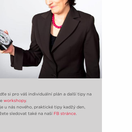
jdťe si pro váš individuální plán a další tipy na
še
workshopy
.
je u nás nového, praktické tipy kadžý den,
ete sledovat také na naší
FB stránce
.