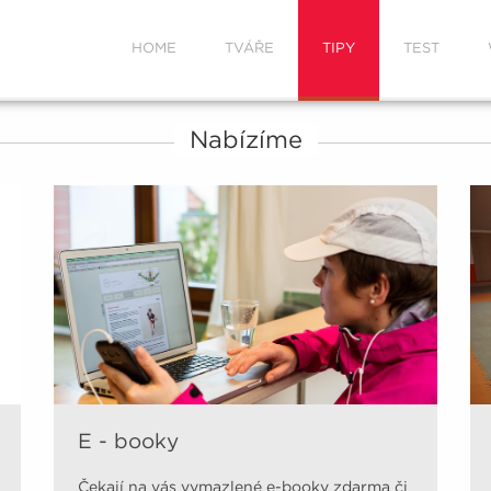
HOME
TVÁŘE
TIPY
TEST
Nabízíme
E - booky
Čekají na vás vymazlené e-booky zdarma či