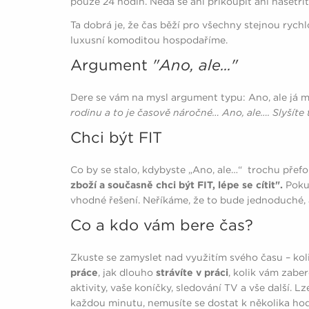
pouze 24 hodin. Nedá se ani přikoupit ani našetř
Ta dobrá je, že čas běží pro všechny stejnou rych
luxusní komoditou hospodaříme.
Argument
"Ano, ale..."
Dere se vám na mysl argument typu: Ano, ale já 
rodinu a to je časově náročné… Ano, ale…. Slyšíte
Chci být FIT
Co by se stalo, kdybyste „Ano, ale…“ trochu přef
zboží a současně chci být FIT, lépe se cítit".
Pokud
vhodné řešení. Neříkáme, že to bude jednoduché, a
Co a kdo vám bere čas?
Zkuste se zamyslet nad využitím svého času – kol
práce
, jak dlouho
strávíte v práci
, kolik vám zabe
aktivity, vaše koníčky, sledování TV a vše další. L
každou minutu, nemusíte se dostat k několika ho