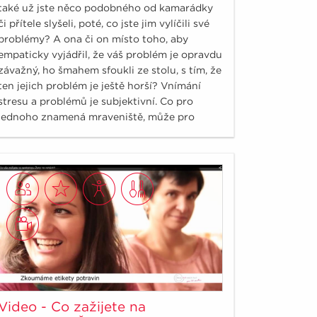
také už jste něco podobného od kamarádky
či přítele slyšeli, poté, co jste jim vylíčili své
problémy? A ona či on místo toho, aby
empaticky vyjádřil, že váš problém je opravdu
závažný, ho šmahem sfoukli ze stolu, s tím, že
ten jejich problém je ještě horší? Vnímání
stresu a problémů je subjektivní. Co pro
jednoho znamená mraveniště, může pro
druhého znamenat Mount Everest. Stres na
nás v dnešní době číhá kdekoliv a je jedno,
zda jste vrcholový manager nebo žena v
domácnosti. Stresu nezabráníme, pouze ho
můžeme zvládnout.
Video - Co zažijete na