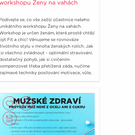
workshopu Ženy na vahách
Podívejte se, co vše zažíjí účastnice našeho
unikátního workshopu Ženy na vahách.
Workshop je určen ženám, které prostě chtějí
být Fit a chic! Věnujeme se rovnováze
životního stylu v mnoha ženských rolích. Jak
to všechno zvládnout - optimální stravování,
dostatečný pohyb, jak si cvičením
kompenzovat třeba přetížená záda, nučíme
zajímavé techniky posilování motivace, vůle,
jak rychle zrelaxovat.