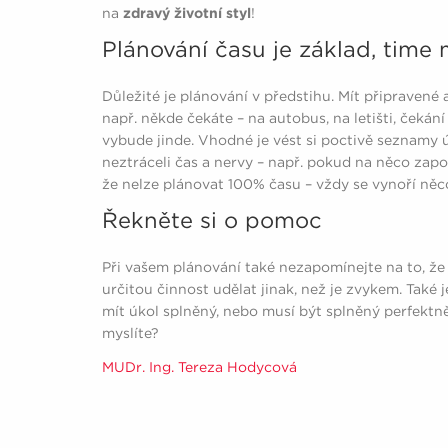
na
zdravý životní styl
!
Plánování času je základ, tim
Důležité je plánování v předstihu. Mít připravené a
např. někde čekáte – na autobus, na letišti, čekání
vybude jinde. Vhodné je vést si poctivě seznamy úk
neztráceli čas a nervy – např. pokud na něco zapo
že nelze plánovat 100% času – vždy se vynoří něc
Řekněte si o pomoc
Při vašem plánování také nezapomínejte na to, že
určitou činnost udělat jinak, než je zvykem. Také j
mít úkol splněný, nebo musí být splněný perfektně
myslíte?
MUDr. Ing. Tereza Hodycová