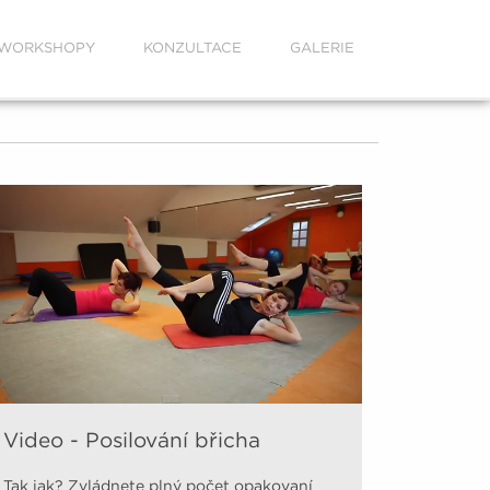
WORKSHOPY
KONZULTACE
GALERIE
Video - Posilování břicha
Tak jak? Zvládnete plný počet opakovaní