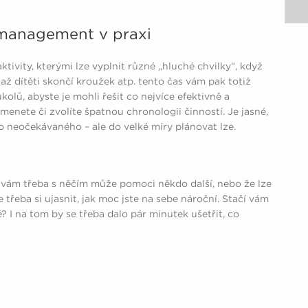
e management v praxi
ktivity, kterými lze vyplnit různé „hluché chvilky“, když
 až dítěti skončí kroužek atp. tento čas vám pak totiž
olů, abyste je mohli řešit co nejvíce efektivně a
menete či zvolíte špatnou chronologii činností. Je jasné,
o neočekávaného – ale do velké míry plánovat lze.
 vám třeba s něčím může pomoci někdo další, nebo že lze
e třeba si ujasnit, jak moc jste na sebe nároční. Stačí vám
? I na tom by se třeba dalo pár minutek ušetřit, co