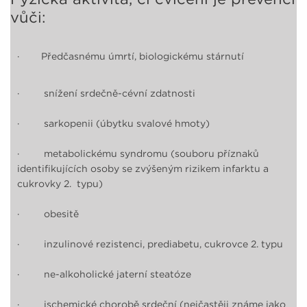
vůči:
· Předčasnému úmrtí, biologickému stárnutí
· snížení srdečně-cévní zdatnosti
· sarkopenii (úbytku svalové hmoty)
· metabolickému syndromu (souboru příznaků
identifikujících osoby se zvýšeným rizikem infarktu a
cukrovky 2. typu)
· obesitě
· inzulinové rezistenci, prediabetu, cukrovce 2. typu
· ne-alkoholické jaterní steatóze
· ischemické chorobě srdeční (nejčastěji známe jako