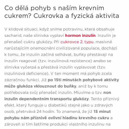
Co dělá pohyb s naším krevním
cukrem? Cukrovka a fyzická aktivita
V klidové situaci, když sníme potravinu, která obsahuje
sacharid, naše slinivka vyplaví
hormon inzulín
. Inzulín je
přenašeč cukru glukózy. Při
cukrovce 2. typu
, masivně
narůstajícím onemocnění civilizované populace, dochází
k tomu, že inzulín začíná selhávat, buňky přestávají na
inzulín reagovat (tzv. inzulinová rezistence) anebo se
slinivka vyčerpá a přestává inzulín vyplavovat (tzv.
inzulinová deficience). V ten moment má pohyb zcela
zázračnou funkcí. Již
po 15ti minutách pohybové aktivity
může glukóza vklouznout do buňky
, aniž by k tomu
potřebovala svůj přenašeč inzulín. Mluvíme o tzv.
non
inzulin dependentním transportu glukózy
. Tento příznivý
efekt, který funguje u diabetiků stejně jako u zdravých
osob, přetrvává 24 hodin. To znamená, že již
15 minut
pohybu nám příznivě ovlivní hladinu krevního cukru
a
zároveň si tím šetříme produkci vlastního inzulinu na