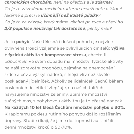
chronickým chorobám
, není na předpis a je
zdarma
?
Co je to zázračnou medicínu, kterou neseženete v žádné
lékárně a přeci je
účinnější než kulaté pilulky
?
Co je to za zázrak, který máme všichni po ruce a přeci ho
2/3 populace neužívají tak dostatečně
, jak by měli?
Je to
pohyb
. Naše tělesná i dušení pohoda je nejvíce
ovlivněna trojicí vzájemně se ovlivňujících činitelů:
výživa
+ fyzická aktivita + kompenzace stresu
, chcete-li
odpočinek
. Ve svém dopadu má množství fyzické aktivity
na naši zdravotní prognózu, zejména na onemocnění
srdce a cév a výskyt nádorů, silnější vliv než skvěle
poskládaný jídelníček. Ačkoliv se jídelníček Čechů během
posledních desetiletí zlepšuje, na našich talířích
navyšujeme množství zeleniny, ubíráme množství
tučných mas, s pohybovou aktivitou je to přesně naopak.
Na každých 10 let klesá Čechům množství pohybu o 30%.
K rapidnímu poklesu rutinního pohybu došlo rozšířením
dopravy. Studie říkají, že jsme dostupností aut snížili
denní množství kroků o 50-70%.