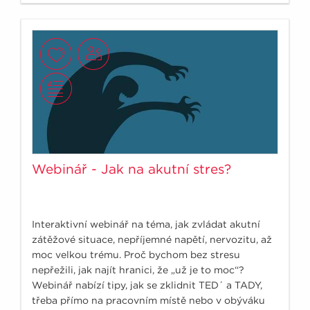
Webinář - Jak na akutní stres?
Interaktivní webinář na téma, jak zvládat akutní
zátěžové situace, nepříjemné napětí, nervozitu, až
moc velkou trému. Proč bychom bez stresu
nepřežili, jak najít hranici, že „už je to moc“?
Webinář nabízí tipy, jak se zklidnit TED´ a TADY,
třeba přímo na pracovním místě nebo v obýváku