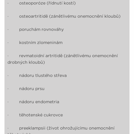
· osteoporóze (řídnutí kostí)
· osteoartritidě (zánětlivému onemocnění kloubů)
· poruchám rovnováhy
· kostním zlomeninám
· revmatoidní artritidě (zánětlivému onemocnění
drobných kloubů)
· nádoru tlustého střeva
· nádoru prsu
· nádoru endometria
· těhotenské cukrovce
· preeklampsii (život ohrožujícímu onemocnění