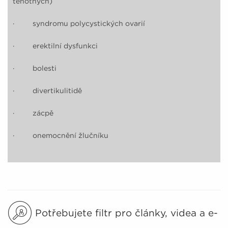
těhotných)
· syndromu polycystických ovarií
· erektilní dysfunkci
· bolesti
· divertikulitidě
· zácpě
· onemocnění žlučníku
Potřebujete filtr pro články, videa a e-