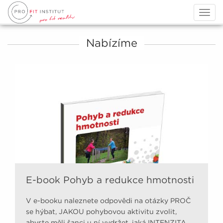
Togg
navig
Nabízíme
E-book Pohyb a redukce hmotnosti
V e-booku naleznete odpovědi na otázky PROČ
se hýbat, JAKOU pohybovou aktivitu zvolit,
abyste měli šanci u ní vydržet, jaká INTENZITA