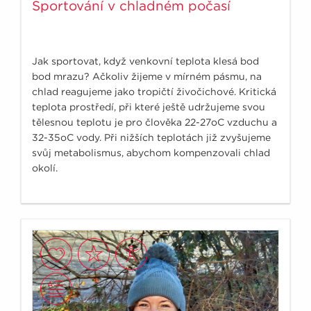
Sportování v chladném počasí
Jak sportovat, když venkovní teplota klesá bod
bod mrazu? Ačkoliv žijeme v mírném pásmu, na
chlad reagujeme jako tropičtí živočichové. Kritická
teplota prostředí, při které ještě udržujeme svou
tělesnou teplotu je pro člověka 22-27oC vzduchu a
32-35oC vody. Při nižších teplotách již zvyšujeme
svůj metabolismus, abychom kompenzovali chlad
okolí.