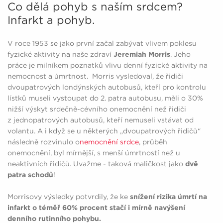
Co dělá pohyb s naším srdcem?
Infarkt a pohyb.
V roce 1953 se jako první začal zabývat vlivem poklesu
fyzické aktivity na naše zdraví
Jeremiah Morris
. Jeho
práce je milníkem poznatků vlivu denní fyzické aktivity na
nemocnost a úmrtnost. Morris vysledoval, že řidiči
dvoupatrových londýnských autobusů, kteří pro kontrolu
lístků museli vystoupat do 2. patra autobusu, měli o 30%
nižší výskyt srdečně-cévního onemocnění než řidiči
z jednopatrových autobusů, kteří nemuseli vstávat od
volantu. A i když se u některých „dvoupatrových řidičů“
následně rozvinulo o
nemocnění srdce
, průběh
onemocnění, byl mírnější, s menší úmrtností než u
neaktivních řidičů. Uvažme - taková maličkost jako
dvě
patra schodů
!
Morrisovy výsledky potvrdily, že ke
snížení rizika úmrtí na
infarkt o téměř 60% procent stačí i mírně navýšení
denního rutinního pohybu.