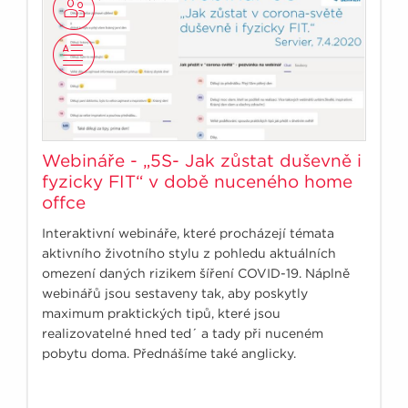
Webináře - „5S- Jak zůstat duševně i
fyzicky FIT“ v době nuceného home
offce
Interaktivní webináře, které procházejí témata
aktivního životního stylu z pohledu aktuálních
omezení daných rizikem šíření COVID-19. Náplně
webinářů jsou sestaveny tak, aby poskytly
maximum praktických tipů, které jsou
realizovatelné hned ted´ a tady při nuceném
pobytu doma. Přednášíme také anglicky.