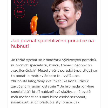
Jak poznat spolehlivého poradce na
hubnutí
Je těžké vyznat se v množství výživových poradců,
nutričních specialistů, koučů, trenérů osobních i
„vzdálenějších“. Můžete věřit poradci typu „Když se
to podařilo mně, zvládnete to i vy!“? Jsou
zhubnuté kilogramy kvalifikací ke konzultaci k
zaručeným radám ostatním? Je hromada „on-line
specialistů“, kteří nabízejí své služby, aniž bystě
měli možnost se s nimi blíže osobě seznámit,
nasáknout jejich přístup a styl práce. Jak
nenaletět?