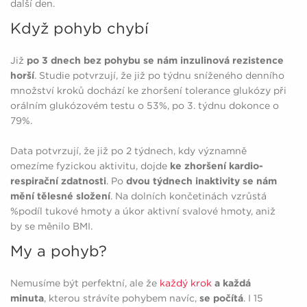
další den.
Když pohyb chybí
Již
po 3 dnech bez pohybu se nám inzulinová rezistence
horší
. Studie potvrzují, že již po týdnu sníženého denního
množství kroků dochází ke zhoršení tolerance glukózy při
orálním glukózovém testu o 53%, po 3. týdnu dokonce o
79%.
Data potvrzují, že již po 2 týdnech, kdy významně
omezíme fyzickou aktivitu, dojde
ke zhoršení kardio-
respirační zdatnosti
. Po
dvou týdnech inaktivity se nám
mění tělesné složení
. Na dolních končetinách vzrůstá
%podíl tukové hmoty a úkor aktivní svalové hmoty, aniž
by se měnilo BMI.
My a pohyb?
Nemusíme být perfektní, ale že
každý krok
a každá
minuta
, kterou strávíte pohybem navíc,
se počítá
. I 15