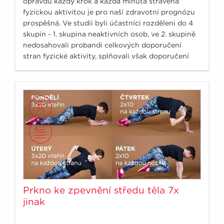
opravdu každý krok a každá minuta strávená
fyzickou aktivitou je pro naší zdravotní prognózu
prospěšná. Ve studii byli účastníci rozděleni do 4
skupin - 1. skupina neaktivních osob, ve 2. skupině
nedosahovali probandi celkových doporučení
stran fyzické aktivity, splňovali však doporučení
150minut středně náročné fyzické aktivity týdně.
Prkno ke zpevnění středu těla 7x
jinak