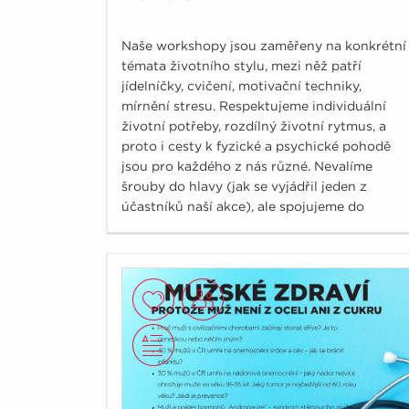
Naše workshopy jsou zaměřeny na konkrétní
témata životního stylu, mezi něž patří
jídelníčky, cvičení, motivační techniky,
mírnění stresu. Respektujeme individuální
životní potřeby, rozdílný životní rytmus, a
proto i cesty k fyzické a psychické pohodě
jsou pro každého z nás různé. Nevalíme
šrouby do hlavy (jak se vyjádřil jeden z
účastníků naší akce), ale spojujeme do
souvislostí ověřená fakta. Ukazujeme různé
úhly pohledu, ze kterých si vyberete pro vás
ten optimální.