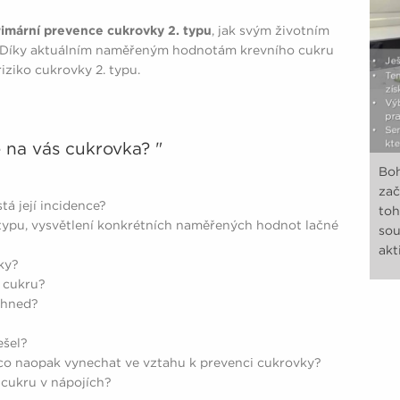
rimární prevence cukrovky 2. typu
, jak svým životním
Díky aktuálním naměřeným hodnotám krevního cukru
iziko cukrovky 2. typu.
 na vás cukrovka? "
Boh
zač
tá její incidence?
toh
. typu, vysvětlení konkrétních naměřených hodnot lačné
sou
akti
vky?
 cukru?
 hned?
ešel?
 co naopak vynechat ve vztahu k prevenci cukrovky?
 cukru v nápojích?