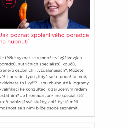
Jak poznat spolehlivého poradce
na hubnutí
Je těžké vyznat se v množství výživových
poradců, nutričních specialistů, koučů,
trenérů osobních i „vzdálenějších“. Můžete
věřit poradci typu „Když se to podařilo mně,
zvládnete to i vy!“? Jsou zhubnuté kilogramy
kvalifikací ke konzultaci k zaručeným radám
ostatním? Je hromada „on-line specialistů“,
kteří nabízejí své služby, aniž bystě měli
možnost se s nimi blíže osobě seznámit,
nasáknout jejich přístup a styl práce. Jak
nenaletět?