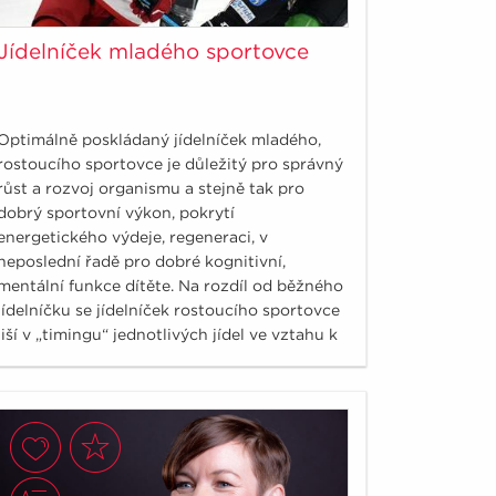
Jídelníček mladého sportovce
Optimálně poskládaný jídelníček mladého,
rostoucího sportovce je důležitý pro správný
růst a rozvoj organismu a stejně tak pro
dobrý sportovní výkon, pokrytí
energetického výdeje, regeneraci, v
neposlední řadě pro dobré kognitivní,
mentální funkce dítěte. Na rozdíl od běžného
jídelníčku se jídelníček rostoucího sportovce
liší v „timingu“ jednotlivých jídel ve vztahu k
tréninku, soutěži, zápasu.