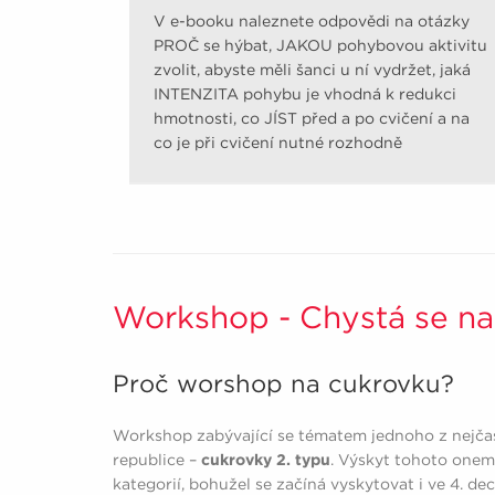
V e-booku naleznete odpovědi na otázky
PROČ se hýbat, JAKOU pohybovou aktivitu
zvolit, abyste měli šanci u ní vydržet, jaká
INTENZITA pohybu je vhodná k redukci
hmotnosti, co JÍST před a po cvičení a na
co je při cvičení nutné rozhodně
pamatovat.
Workshop - Chystá se na
Proč worshop na cukrovku?
Workshop zabývající se tématem jednoho z nejčast
republice –
cukrovky 2. typu
. Výskyt tohoto onem
kategorií, bohužel se začíná vyskytovat i ve 4. de