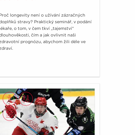
Proč longevity není o užívání zázračných
doplňků stravy? Praktický seminář, v podání
lékaře, o tom, v čem tkví „tajemství“
dlouhověkosti, čím a jak ovlivnit naši
zdravotní prognózu, abychom žili déle ve
zdraví.