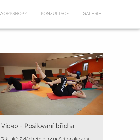
WORKSHOPY
KONZULTACE
GALERIE
Video - Posilování břicha
Tak jak? Zvládnete plný počet opakovaní