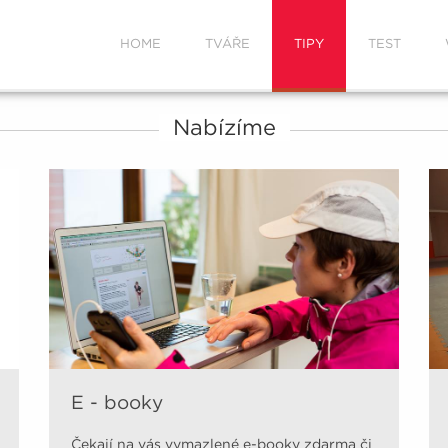
HOME
TVÁŘE
TIPY
TEST
Nabízíme
E - booky
Čekají na vás vymazlené e-booky zdarma či