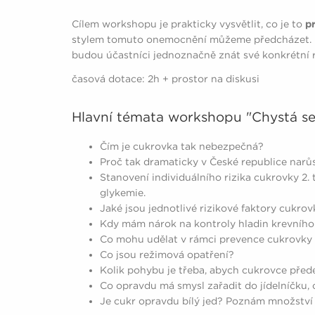
Cílem workshopu je prakticky vysvětlit, co je to
p
stylem tomuto onemocnění můžeme předcházet. 
budou účastníci jednoznačně znát své konkrétní r
časová dotace: 2h + prostor na diskusi
Hlavní témata workshopu "Chystá se
Čím je cukrovka tak nebezpečná?
Proč tak dramaticky v České republice narůs
Stanovení individuálního rizika cukrovky 2
glykemie.
Jaké jsou jednotlivé rizikové faktory cukro
Kdy mám nárok na kontroly hladin krevního
Co mohu udělat v rámci prevence cukrovky
Co jsou režimová opatření?
Kolik pohybu je třeba, abych cukrovce před
Co opravdu má smysl zařadit do jídelníčku,
Je cukr opravdu bílý jed? Poznám množství