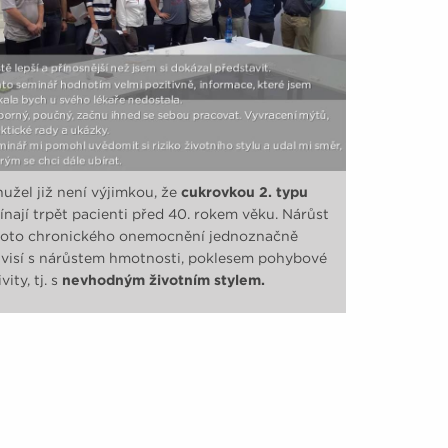
užel již není výjimkou, že
cukrovkou 2. typu
ínají trpět pacienti před 40. rokem věku. Nárůst
oto chronického onemocnění jednoznačně
visí s nárůstem hmotnosti, poklesem pohybové
vity, tj. s
nevhodným životním stylem.