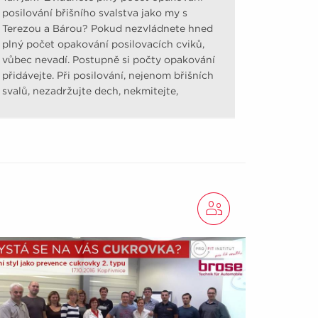
posilování břišního svalstva jako my s
Terezou a Bárou? Pokud nezvládnete hned
plný počet opakování posilovacích cviků,
vůbec nevadí. Postupně si počty opakování
přidávejte. Při posilování, nejenom břišních
svalů, nezadržujte dech, nekmitejte,
nešvihejte.