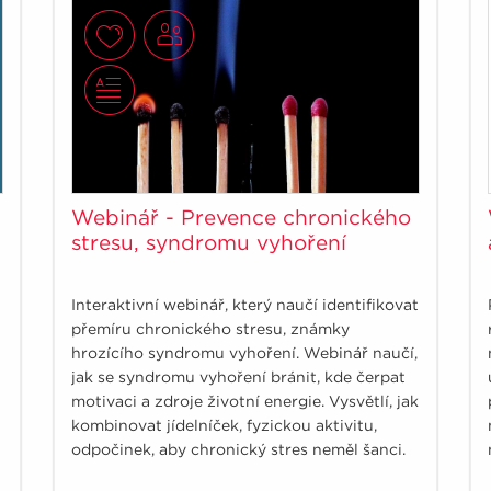
Webinář - Prevence chronického
stresu, syndromu vyhoření
Interaktivní webinář, který naučí identifikovat
přemíru chronického stresu, známky
hrozícího syndromu vyhoření. Webinář naučí,
jak se syndromu vyhoření bránit, kde čerpat
motivaci a zdroje životní energie. Vysvětlí, jak
kombinovat jídelníček, fyzickou aktivitu,
odpočinek, aby chronický stres neměl šanci.