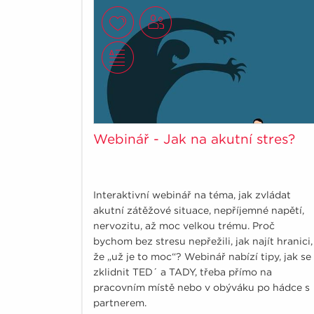
Webinář - Jak na akutní stres?
Interaktivní webinář na téma, jak zvládat
akutní zátěžové situace, nepříjemné napětí,
nervozitu, až moc velkou trému. Proč
bychom bez stresu nepřežili, jak najít hranici,
že „už je to moc“? Webinář nabízí tipy, jak se
zklidnit TED´ a TADY, třeba přímo na
pracovním místě nebo v obýváku po hádce s
partnerem.