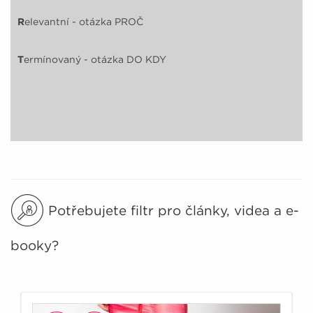
R
elevantní - otázka PROČ
T
ermínovaný - otázka DO KDY
Potřebujete filtr pro články, videa a e-
booky?