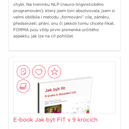
chybí. Na treninku NLP (neuro-lingvistického
programování), který jsem loni absolvovala, jsem si
velmi oblíbila i metodu „formování“ cíle, záměru,
předsevzetí, přání, snu či jakkoli tomu chcete říkat.
FORMA jsou vždy první písmenka určitého
aspektu, jak lze na cíl pohlížet.
E-book Jak být FIT v 9 krocích