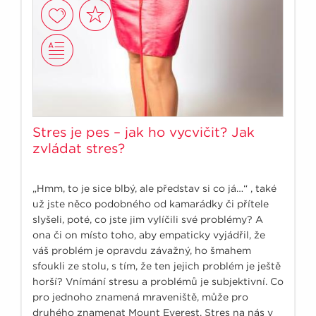
Stres je pes – jak ho vycvičit? Jak
zvládat stres?
„Hmm, to je sice blbý, ale představ si co já…“ , také
už jste něco podobného od kamarádky či přítele
slyšeli, poté, co jste jim vylíčili své problémy? A
ona či on místo toho, aby empaticky vyjádřil, že
váš problém je opravdu závažný, ho šmahem
sfoukli ze stolu, s tím, že ten jejich problém je ještě
horší? Vnímání stresu a problémů je subjektivní. Co
pro jednoho znamená mraveniště, může pro
druhého znamenat Mount Everest. Stres na nás v