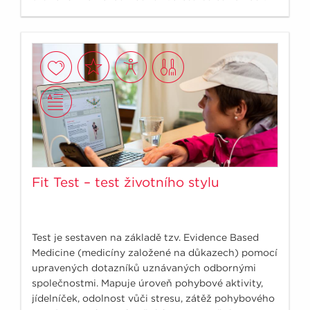
dnešní době číhá kdekoliv a je jedno, zda jste
vrcholový manager nebo žena v domácnosti.
Stresu nezabráníme, pouze ho můžeme zvládnout.
Fit Test – test životního stylu
Test je sestaven na základě tzv. Evidence Based
Medicine (medicíny založené na důkazech) pomocí
upravených dotazníků uznávaných odbornými
společnostmi. Mapuje úroveň pohybové aktivity,
jídelníček, odolnost vůči stresu, zátěž pohybového