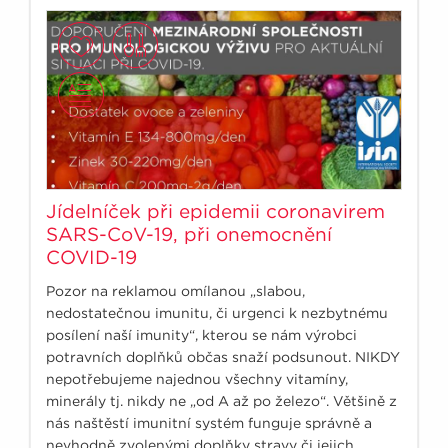
Jídelníček při epidemii coronavirem
SARS-CoV-19, při onemocnění
COVID-19
Pozor na reklamou omílanou „slabou,
nedostatečnou imunitu, či urgenci k nezbytnému
posílení naší imunity“, kterou se nám výrobci
potravních doplňků občas snaží podsunout. NIKDY
nepotřebujeme najednou všechny vitamíny,
minerály tj. nikdy ne „od A až po železo“. Většině z
nás naštěstí imunitní systém funguje správně a
nevhodně zvolenými doplňky stravy či jejich