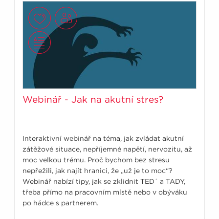
Webinář - Jak na akutní stres?
Interaktivní webinář na téma, jak zvládat akutní
zátěžové situace, nepříjemné napětí, nervozitu, až
moc velkou trému. Proč bychom bez stresu
nepřežili, jak najít hranici, že „už je to moc“?
Webinář nabízí tipy, jak se zklidnit TED´ a TADY,
třeba přímo na pracovním místě nebo v obýváku
po hádce s partnerem.