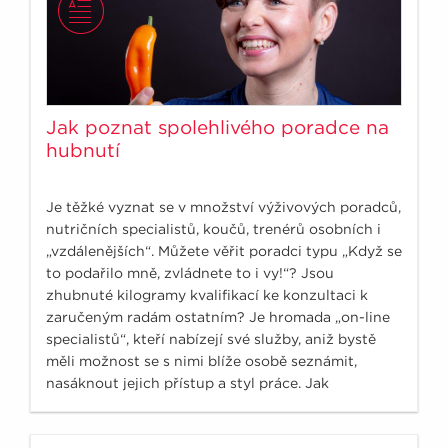
Jak poznat spolehlivého poradce na
hubnutí
Je těžké vyznat se v množství výživových poradců,
nutričních specialistů, koučů, trenérů osobních i
„vzdálenějších“. Můžete věřit poradci typu „Když se
to podařilo mně, zvládnete to i vy!“? Jsou
zhubnuté kilogramy kvalifikací ke konzultaci k
zaručeným radám ostatním? Je hromada „on-line
specialistů“, kteří nabízejí své služby, aniž bystě
měli možnost se s nimi blíže osobě seznámit,
nasáknout jejich přístup a styl práce. Jak
nenaletět?