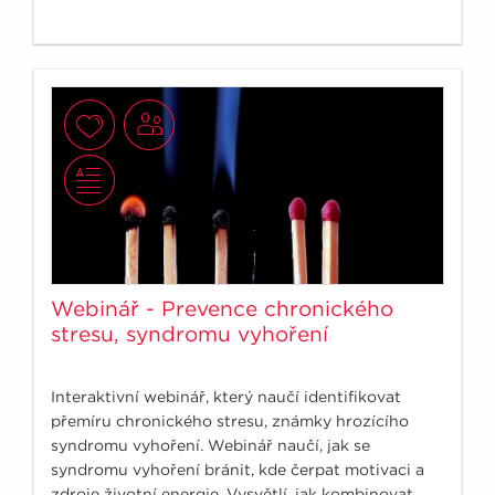
Webinář - Prevence chronického
stresu, syndromu vyhoření
Interaktivní webinář, který naučí identifikovat
přemíru chronického stresu, známky hrozícího
syndromu vyhoření. Webinář naučí, jak se
syndromu vyhoření bránit, kde čerpat motivaci a
zdroje životní energie. Vysvětlí, jak kombinovat