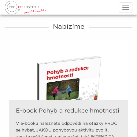
Togg
navig
Nabízíme
E-book Pohyb a redukce hmotnosti
V e-booku naleznete odpovědi na otázky PROČ
se hýbat, JAKOU pohybovou aktivitu zvolit,
abyste měli šanci u ní vydržet, jaká INTENZITA