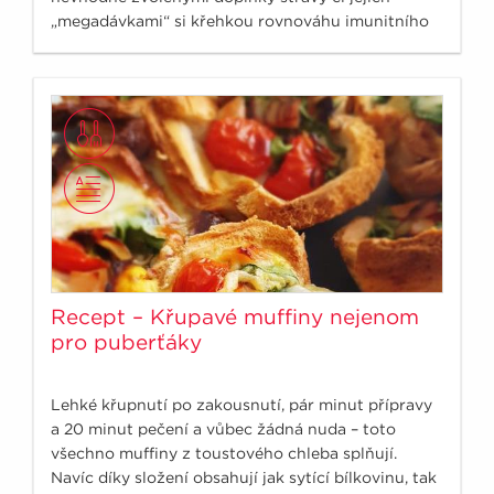
„megadávkami“ si křehkou rovnováhu imunitního
systému můžeme poškodit.
Recept – Křupavé muffiny nejenom
pro puberťáky
Lehké křupnutí po zakousnutí, pár minut přípravy
a 20 minut pečení a vůbec žádná nuda – toto
všechno muffiny z toustového chleba splňují.
Navíc díky složení obsahují jak sytící bílkovinu, tak