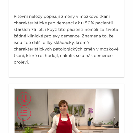
Pitevní nálezy popisují změny v mozkové tkání
charakteristické pro demenci až u 50% pacientů
starších 75 let, i když tito pacienti neměli za života
žádné klinické projevy demence. Znamená to, že
jsou zde další dílky skládačky, kromě
charakteristických patologických změn v mozkové
tkáni, které rozhodují, nakolik se u nás demence
projeví.