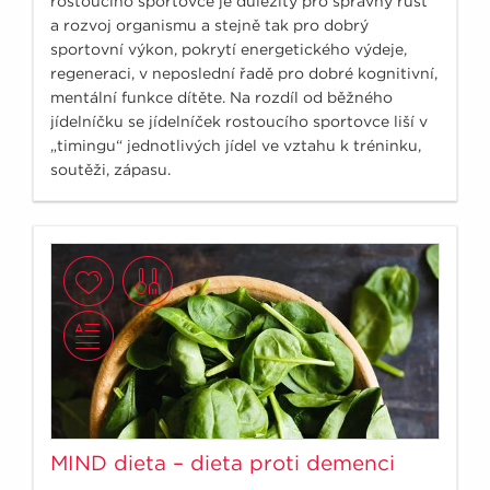
rostoucího sportovce je důležitý pro správný růst
a rozvoj organismu a stejně tak pro dobrý
sportovní výkon, pokrytí energetického výdeje,
regeneraci, v neposlední řadě pro dobré kognitivní,
mentální funkce dítěte. Na rozdíl od běžného
jídelníčku se jídelníček rostoucího sportovce liší v
„timingu“ jednotlivých jídel ve vztahu k tréninku,
soutěži, zápasu.
MIND dieta – dieta proti demenci