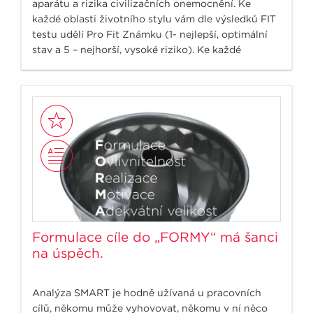
aparátu a rizika civilizačních onemocnění. Ke
každé oblasti životního stylu vám dle výsledků FIT
testu udělí Pro Fit Známku (1- nejlepší, optimální
stav a 5 – nejhorší, vysoké riziko). Ke každé
známce je navíc doplněn podrobnější komentář a
osvědčené tipy, co by vám v dané oblasti mohlo
pomoci.
Formulace cíle do „FORMY“ má šanci
na úspěch.
Analýza SMART je hodně užívaná u pracovních
cílů, někomu může vyhovovat, někomu v ní něco