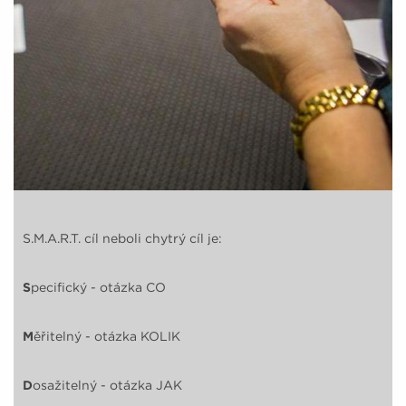
S.M.A.R.T. cíl neboli chytrý cíl je:
S
pecifický - otázka CO
M
ěřitelný - otázka KOLIK
D
osažitelný - otázka JAK