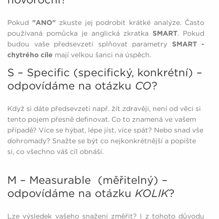
Pokud
"ANO"
zkuste jej podrobit krátké analýze. Často
používaná pomůcka je anglická zkratka
SMART
. Pokud
budou vaše předsevzetí splňovat parametry
SMART -
chytrého cíle
mají velkou šanci na úspěch.
S – Specific (specifický, konkrétní) –
odpovídáme na otázku
CO
?
Když si dáte předsevzetí např. žít zdravěji, není od věci si
tento pojem přesně definovat. Co to znamená ve vašem
případě? Více se hýbat, lépe jíst, více spát? Nebo snad vše
dohromady? Snažte se být co nejkonkrétnější a popište
si, co všechno váš cíl obnáší.
M – Measurable (měřitelný) –
odpovídáme na otázku
KOLIK
?
Lze výsledek vašeho snažení změřit? I z tohoto důvodu