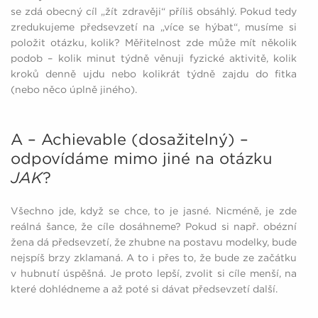
se zdá obecný cíl „žít zdravěji“ příliš obsáhlý. Pokud tedy
zredukujeme předsevzetí na „více se hýbat“, musíme si
položit otázku, kolik? Měřitelnost zde může mít několik
podob – kolik minut týdně věnuji fyzické aktivitě, kolik
kroků denně ujdu nebo kolikrát týdně zajdu do fitka
(nebo něco úplně jiného).
A – Achievable (dosažitelný) –
odpovídáme mimo jiné na otázku
JAK
?
Všechno jde, když se chce, to je jasné. Nicméně, je zde
reálná šance, že cíle dosáhneme? Pokud si např. obézní
žena dá předsevzetí, že zhubne na postavu modelky, bude
nejspíš brzy zklamaná. A to i přes to, že bude ze začátku
v hubnutí úspěšná. Je proto lepší, zvolit si cíle menší, na
které dohlédneme a až poté si dávat předsevzetí další.