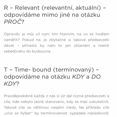
R – Relevant (relevantní, aktuální) –
odpovídáme mimo jiné na otázku
PROČ
?
Opravdu je můj cíl nyní tím hlavním, na co se hodlám
zaměřit? Pokud ne, je zbytečné si takové předsevzetí
dávat – přineslo by nám to jen zklamání a menší
sebedůvěru do budoucna.
T – Time- bound (termínovaný) –
odpovídáme na otázku
KDY
a
DO
KDY
?
Pravděpodobně každý z nás si již dal různá předsevzetí a
cíle, kde nebylo jasně stanoveno, kdy se mají uskutečnit.
Takové cíle se většinou nesplní nikdy. Na příkladu cíle
„více se hýbat“
by termínovanost vypadala následovně: