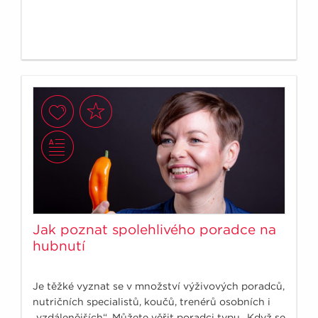
Jak poznat spolehlivého poradce na
hubnutí
Je těžké vyznat se v množství výživových poradců,
nutričních specialistů, koučů, trenérů osobních i
„vzdálenějších“. Můžete věřit poradci typu „Když se