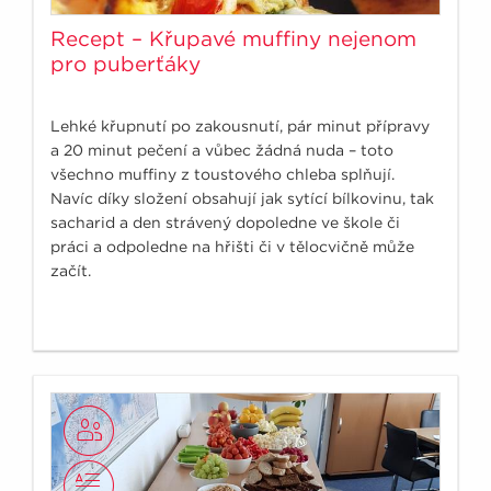
Recept – Křupavé muffiny nejenom
pro puberťáky
Lehké křupnutí po zakousnutí, pár minut přípravy
a 20 minut pečení a vůbec žádná nuda – toto
všechno muffiny z toustového chleba splňují.
Navíc díky složení obsahují jak sytící bílkovinu, tak
sacharid a den strávený dopoledne ve škole či
práci a odpoledne na hřišti či v tělocvičně může
začít.