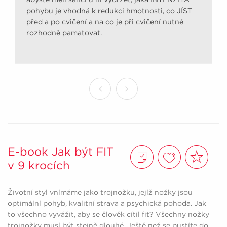
pohybu je vhodná k redukci hmotnosti, co JÍST
před a po cvičení a na co je při cvičení nutné
rozhodně pamatovat.
E-book Jak být FIT
v 9 krocích
Životní styl vnímáme jako trojnožku, jejíž nožky jsou
optimální pohyb, kvalitní strava a psychická pohoda. Jak
to všechno vyvážit, aby se člověk cítil fit? Všechny nožky
trojnožky musí být stejně dlouhé. Ještě než se pustíte do