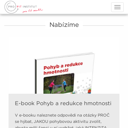
Togg
navig
Nabízíme
E-book Pohyb a redukce hmotnosti
V e-booku naleznete odpovědi na otázky PROČ
se hýbat, JAKOU pohybovou aktivitu zvolit,
abyste měli šanci u ní vydržet, jaká INTENZITA