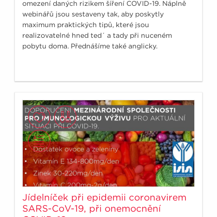
omezení daných rizikem šíření COVID-19. Náplně
webinářů jsou sestaveny tak, aby poskytly
maximum praktických tipů, které jsou
realizovatelné hned ted´ a tady při nuceném
pobytu doma. Přednášíme také anglicky.
Jídelníček při epidemii coronavirem
SARS-CoV-19, při onemocnění