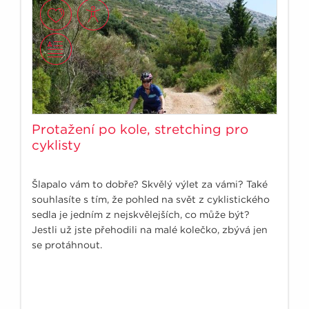
Protažení po kole, stretching pro
cyklisty
Šlapalo vám to dobře? Skvělý výlet za vámi? Také
souhlasíte s tím, že pohled na svět z cyklistického
sedla je jedním z nejskvělejších, co může být?
Jestli už jste přehodili na malé kolečko, zbývá jen
se protáhnout.