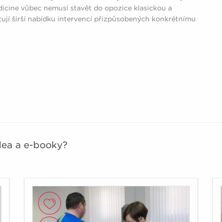
icine vůbec nemusí stavět do opozice klasickou a
tují širší nabídku intervencí přizpůsobených konkrétnímu
idea a e-booky?