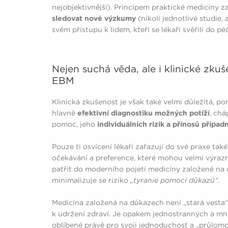
nejobjektivnější). Principem praktické medicíny 
sledovat nové výzkumy
(nikoli jednotlivé studie,
svém přístupu k lidem, kteří se lékaři svěřili do pé
Nejen suchá věda, ale i klinické zkuš
EBM
Klinická zkušenost je však také velmi důležitá, po
hlavně
efektivní diagnostiku možných potíží
, chá
pomoc, jeho
individuálních rizik a přínosů případ
Pouze ti osvícení lékaři zařazují do své praxe t
očekávání a preference, které mohou velmi výrazně
patřit do moderního pojetí medicíny založené na 
minimalizuje se riziko
„tyranie pomocí důkazů“
.
Medicína založená na důkazech není „stará vesta“
k udržení zdraví. Je opakem jednostranných a mn
oblíbené právě pro svoji jednoduchost a „průlom