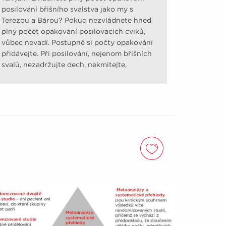
posilování břišního svalstva jako my s
Terezou a Bárou? Pokud nezvládnete hned
plný počet opakování posilovacích cviků,
vůbec nevadí. Postupně si počty opakování
přidávejte. Při posilování, nejenom břišních
svalů, nezadržujte dech, nekmitejte,
nešvihejte.