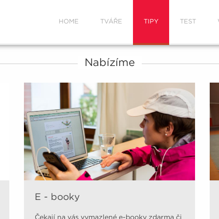
HOME
TVÁŘE
TIPY
TEST
Nabízíme
E - booky
Čekají na vás vymazlené e-booky zdarma či