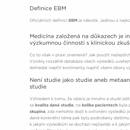
Definice EBM
Oficiálních definicí
EBM
je několik. Jednou z nejko
Medicína založená na důkazech je i
výzkumnou činností s klinickou zkuš
Co to však v praxi znamená? Jak použít nejlepší
Vznikly rozsáhlé databáze všech výsledků uveřejn
dohledat napříč kontinenty, napříč všemi obory v
Není studie jako studie aneb metaan
studie
Vzhledem k tomu, že vědců je mnoho a studií ještě
se
kvalita dané studie
, na
kolika pacientech
byla 
skupina
, zda nemohlo dojít k ovlivnění výsledků 
dané konkrétní téma pak byly podrobeny dalšímu z
k jakým výsledkům se dochází nejčastěji a k jakým 