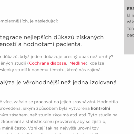
EBM
kli
mplexnějších, je následující:
zák
Ten
pac
ntegrace nejlepších důkazů získaných
eností a hodnotami pacienta.
ch důkazů, když jeden dokazuje přesný opak než druhý?
ěných studií (
Cochrane diabase
,
Medline
), kde lze
ýsledky studií k danému tématu, které nás zajímá.
alýza je věrohodnější než jedna izolovaná
 více, začalo se pracovat na jejich srovnávání. Hodnotila
provedena, jakým způsobem byla vytvořena
kontrolní
jiným zásahem, než studie zkoumá atd. atd. Tyto studie na
koumání a statistickému prověření, aby se zjistilo,
méně často. Vznikají tak na nejvyšší úrovni tzv.