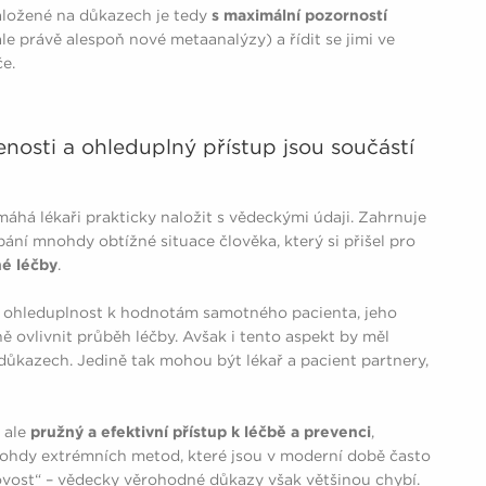
založené na důkazech je tedy
s maximální pozorností
 ale právě alespoň nové metaanalýzy) a řídit se jimi ve
če.
enosti a ohleduplný přístup jsou součástí
máhá lékaři prakticky naložit s vědeckými údaji. Zahrnuje
pání mnohdy obtížné situace člověka, který si přišel pro
né léčby
.
aké ohleduplnost k hodnotám samotného pacienta, jeho
 ovlivnit průběh léčby. Avšak i tento aspekt by měl
důkazech. Jedině tak mohou být lékař a pacient partnery,
 ale
pružný a efektivní přístup k léčbě a prevenci
,
ohdy extrémních metod, které jsou v moderní době často
ovost“ – vědecky věrohodné důkazy však většinou chybí.