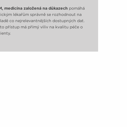
, medicína založená na důkazech
pomáhá
nickým lékařům správně se rozhodnout na
ladě co nejrelevantnějších dostupných dat.
to přístup má přímý viliv na kvalitu péče o
ienty.