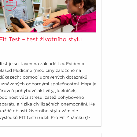
Fit Test – test životního stylu
Test je sestaven na základě tzv. Evidence
Based Medicine (medicíny založené na
důkazech) pomocí upravených dotazníků
uznávaných odbornými společnostmi. Mapuje
úroveň pohybové aktivity, jídelníček,
odolnost vůči stresu, zátěž pohybového
aparátu a rizika civilizačních onemocnění. Ke
každé oblasti životního stylu vám dle
výsledků FIT testu udělí Pro Fit Známku (1-
nejlepší, optimální stav a 5 – nejhorší, vysoké
riziko). Ke každé známce je navíc doplněn