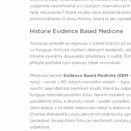
vzájemně nesmiřitelné a v různých internetových d
tedy má pravdu?
Která studie něco skutečně potvr
potravinářskou či jinou firmou, která je jen výsl
Historie Evidence Based Medicine
Touha po pravdě se objevuje v lidské historii již 
co funguje. Kritické myšlení dávných badatelů, je
mnohé vyvrátily dosavadní představy o světě. Čím 
přibyla potřeba tyto pokusy nějak srovnávat.
Přestože termín
Evidence Based Medicine (EBM -
nový – vznikl v 90. letech minulého století – byla s
navrhl
Jean-Batiste Helmont
studii, která by odp
funguje metoda pouštění žilou. Navrhl rozdělit c
pouštěním žilou a druhou nikoli – podle výsledků
Jeho pokus v té době realizován nebyl a dokonce o
Charles-Alexandre Louis jako první statisticky z
(prokázal, že pouštění žilou je neúčinné), zůstaly
odjakživa.