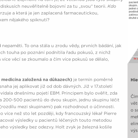
iskusích neuvěřitelně bojovní za tu „svou“ teorii.
Kdo
zuje a která je jen zaplacená farmaceutickou,
edkem nějakého spiknutí?
od nepaměti. To ona stála u zrodu vědy, prvních bádání, jak
jich touha po poznání podnítila řadu pokusů, z nichž
více věcí se zkoumalo a čím více pokusů se dělalo,
 medicína založená na důkazech)
je termín poměrně
Hie
naha jej aplikovat již od dob dávných. Již v 17.století
ovídala dnešnímu pojetí EBM. Principem bylo ověřit, zda
Čím
ca 200-500 pacientů do dvou skupin, jednu skupinu léčit
vět
 (rozdílu mezi skupinami) pak rozhodnout o účinnosti.
o s
 více než sto let později, kdy francouzský lékař Pierre
met
pracoval výsledky u pacientů léčených touto metodou
eli
 jeho výsledky bez odezvy. Holt zvyk je železná košile
výs