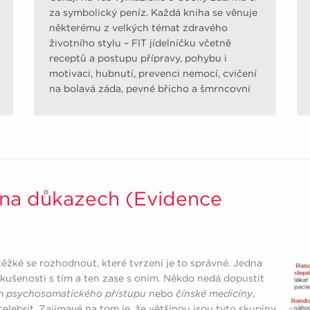
za symbolický peníz. Každá kniha se věnuje
některému z velkých témat zdravého
životního stylu – FIT jídelníčku včetně
receptů a postupu přípravy, pohybu i
motivaci, hubnutí, prevenci nemocí, cvičení
na bolavá záda, pevné břicho a šmrncovní
pozadí.
 na důkazech (Evidence
žké se rozhodnout, které tvrzení je to správné. Jedna
 zkušenosti s tím a ten zase s oním. Někdo nedá dopustit
em
psychosomatického přístupu
nebo
čínské medicíny
,
elebrit. Zajímavé na tom je, že většinou jsou tyto skupiny