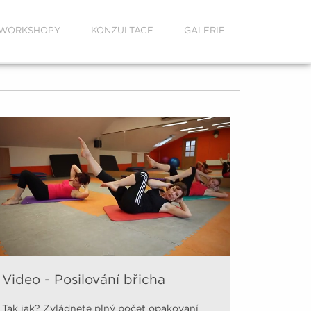
WORKSHOPY
KONZULTACE
GALERIE
Video - Posilování břicha
Tak jak? Zvládnete plný počet opakovaní