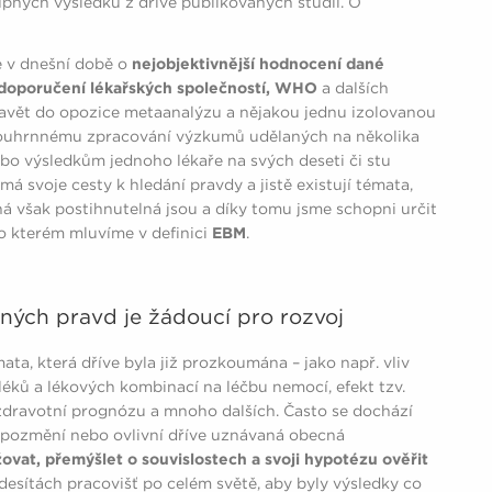
pných výsledků z dříve publikovaných studií. O
e v dnešní době o
nejobjektivnější hodnocení dané
doporučení lékařských společností, WHO
a dalších
stavět do opozice metaanalýzu a nějakou jednu izolovanou
– souhrnnému zpracování výzkumů udělaných na několika
ebo výsledkům jednoho lékaře na svých deseti či stu
 svoje cesty k hledání pravdy a jistě existují témata,
á však postihnutelná jsou a díky tomu jsme schopni určit
o kterém mluvíme v definici
EBM
.
aných pravd je žádoucí pro rozvoj
ata, která dříve byla již prozkoumána – jako např. vliv
 léků a lékových kombinací na léčbu nemocí, efekt tzv.
zdravotní prognózu a mnoho dalších. Často se dochází
 pozmění nebo ovlivní dříve uznávaná obecná
žovat, přemýšlet o souvislostech a svoji hypotézu ověřit
desítách pracovišť po celém světě, aby byly výsledky co