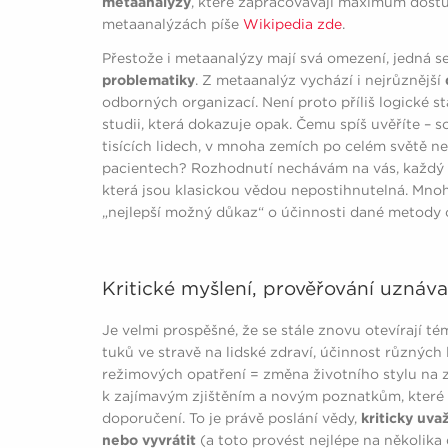
metaanalýzy
, které zapracovávají maximum dostu
metaanalýzách píše
Wikipedia zde
.
Přestože i metaanalýzy mají svá omezení, jedná s
problematiky
. Z metaanalýz vychází i nejrůznější
odborných organizací. Není proto příliš logické 
studii, která dokazuje opak. Čemu spíš uvěříte 
tisících lidech, v mnoha zemích po celém světě n
pacientech? Rozhodnutí nechávám na vás, každý má
která jsou klasickou vědou nepostihnutelná. Mnoh
„nejlepší možný důkaz“ o účinnosti dané metody 
Kritické myšlení, prověřování uznáv
Je velmi prospěšné, že se stále znovu otevírají tém
tuků ve stravě na lidské zdraví, účinnost různých
režimových opatření = změna životního stylu na 
k zajímavým zjištěním a novým poznatkům, které
doporučení. To je právě poslání vědy,
kriticky uva
nebo vyvrátit
(a toto provést nejlépe na několika 