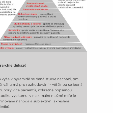
rarchie důkazů
 výše v pyramidě se daná studie nachází, tím
ší váhu má pro rozhodování - většinou se jedná
oubory více pacientů, kokrétně popsanou
odiku výzkumu, v maximální možné míře je
minována náhoda a subjektivní zkreslení
ledků.