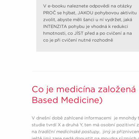
V e-booku naleznete odpovědi na otázky
PROČ se hýbat, JAKOU pohybovou aktivitu
zvolit, abyste měli šanci u ní vydržet, jaká
INTENZITA pohybu je vhodná k redukci
hmotnosti, co JÍST před a po cvičení a na
co je při cvičení nutné rozhodně
pamatovat.
Co je medicína založená
Based Medicine)
V dnešní době zahlcené informacemi je mnohdy tě
studie tvrdí X a druhá Y, ten má osobní pozitivní
na
tradiční medicínské postupy
, jiný je příznivc
ještě jiný zase nedá dopustit na moudra různých c