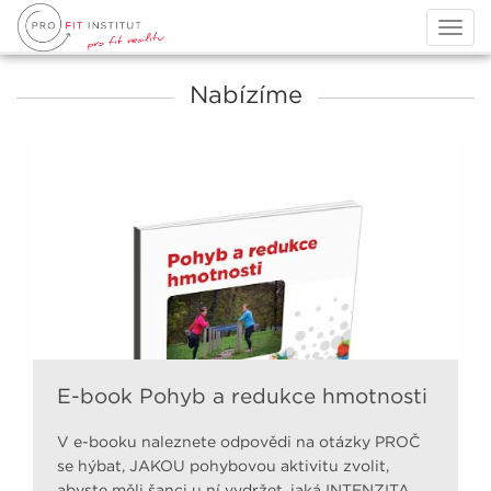
Togg
navig
Nabízíme
E-book Pohyb a redukce hmotnosti
V e-booku naleznete odpovědi na otázky PROČ
se hýbat, JAKOU pohybovou aktivitu zvolit,
abyste měli šanci u ní vydržet, jaká INTENZITA