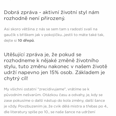
Dobrá zpráva - aktivní životní styl nám
rozhodně není přirozený.
Asi skoro většina z nás se sem tam s radostí svalí na
gaučík s bříškem jak v pokojíčku...jestli to máte také tak,
dejte si
10
dřepů
.
Utěšující zpráva je, že pokud se
rozhodneme k nějaké změně životního
stylu, tuto změnu nakonec v našem životě
udrží napevno jen 15% osob. Základem je
chytrý cíl!
My všichni ostatní "zrecidivujeme", vrátíme se k
původním nešvarům. Otázkou času a odvahy, je, kdy se
zase pokusíme o další nástup do kola změny, další šance
je vždy.
Povzbuzením je, že cvik dělá mistra a třebas po 4.,
dle literatury spíše po 10., se naše šance na udržení