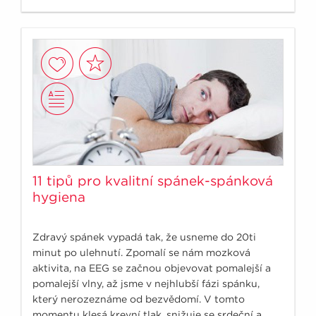
11 tipů pro kvalitní spánek-spánková
hygiena
Zdravý spánek vypadá tak, že usneme do 20ti
minut po ulehnutí. Zpomalí se nám mozková
aktivita, na EEG se začnou objevovat pomalejší a
pomalejší vlny, až jsme v nejhlubší fázi spánku,
který nerozeznáme od bezvědomí. V tomto
momentu klesá krevní tlak, snižuje se srdeční a