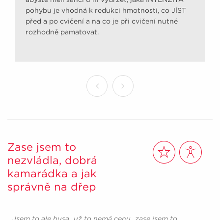
pohybu je vhodná k redukci hmotnosti, co JÍST
před a po cvičení a na co je při cvičení nutné
rozhodně pamatovat.
Zase jsem to
nezvládla, dobrá
kamarádka a jak
správně na dřep
„
Jsem to ale husa...už to nemá cenu...zase jsem to