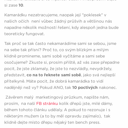
si zase
10
.
Kamarádku nezatracujeme, naopak její "poklesek" v
našich očích není vůbec žádný průšvih a většinou nás
napadne několik možností řešení, kdy alespoň jedna bude
teoreticky fungovat.
Tak proč se tak často nekamarádíme sami se sebou, jsme
na sebe tak přísní? Proč to, co svým blízkým a milým
klidně promineme, sami sobě vyčítáme a sami sebe
osočujeme? Zkuste si, prosím příště, až vás zase přepadne
pocit, že jste zklamaly, že jste to nezvládly, nevydržely,
představit,
co na to řeknete sami sobě
, jako svá nejlepší
přítelkyně. Máte pocit, že dobrá kamarádka to vidí
nadějněji než vy? Pokud ANO, tak
10
poctivých
nakonec.
Závěrem malý marketingový průzkum, napište nám,
prosím, na naší
FB stránku
kolik dřepů jste, milé dámy,
během tohoto článku udělaly. A pokud to rezonuje i s
některým mužem (a to by měl opravdu zajímalo), tak
klidně dejte místo dřepu nějaký ten bench press.