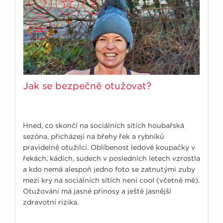
Jak se bezpečně otužovat?
Hned, co skončí na sociálních sítích houbařská
sezóna, přicházejí na břehy řek a rybníků
pravidelně otužilci. Oblíbenost ledové koupačky v
řekách, kádích, sudech v posledních letech vzrostla
a kdo nemá alespoň jedno foto se zatnutými zuby
mezi kry na sociálních sítích není cool (včetně mě).
Otužování má jasné přínosy a ještě jasnější
zdravotní rizika.