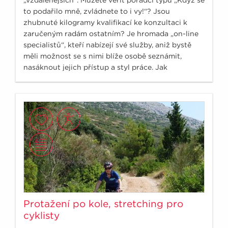
to podařilo mně, zvládnete to i vy!“? Jsou
zhubnuté kilogramy kvalifikací ke konzultaci k
zaručeným radám ostatním? Je hromada „on-line
specialistů“, kteří nabízejí své služby, aniž bystě
měli možnost se s nimi blíže osobě seznámit,
nasáknout jejich přístup a styl práce. Jak
nenaletět?
Protažení po kole, stretching pro
cyklisty