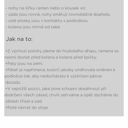
- nohy na šířku ramen nebo o kousek víc
- záda jsou rovná, nohy směřují rovnoběžně dopředu
- celé plosky jsou v kontaktu s podložkou
- kolena jsou mírně od sebe
Jak na to:
•Z výchozí polohy jdeme do hlubokého dřepu, ramena se
nesmí dostat před kolena a kolena před špičky.
•Paty jsou na zemi.
•Páteř je napřímená, kostrč jakoby směřovala směrem k
podložce tak, aby nedocházelo k vystrčení pánve
dozadu.
•V nejnižší pozici, jaké jsme schopni dosáhnout při
dodržení všech zásad, chvíli setrváme a opět dýcháme do
oblasti třísel a zad.
•Poté návrat do stoje.