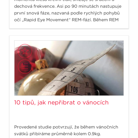
dechová frekvence. Asi po 90 minutách nastupuje
první snová fáze, nazvaná podle rychlých pohybů
očí „Rapid Eye Movement“ REM-fází. Během REM
fáze dochází k bouřlivé reakci, zrychluje se dech i
tep, stoupá krevní tlak, je však stále zachována
nenarušitelnost spánku.
10 tipů, jak nepřibrat o vánocích
Provedené studie potvrzují, že během vánočních
svátků přibíráme průměrně kolem 0.9kg.