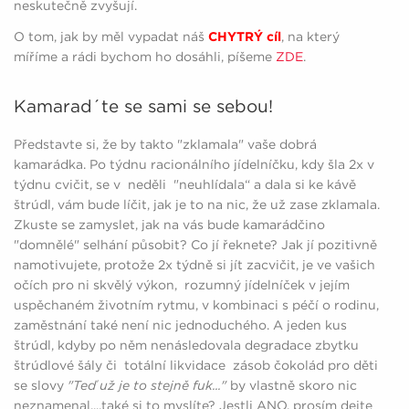
neskutečně zvyšují.
O tom, jak by měl vypadat náš
CHYTRÝ cíl
, na který
míříme a rádi bychom ho dosáhli, píšeme
ZDE
.
Kamarad´te se sami se sebou!
Představte si, že by takto "zklamala" vaše dobrá
kamarádka. Po týdnu racionálního jídelníčku, kdy šla 2x v
týdnu cvičit, se v neděli "neuhlídala“ a dala si ke kávě
štrúdl, vám bude líčit, jak je to na nic, že už zase zklamala.
Zkuste se zamyslet, jak na vás bude kamarádčino
"domnělé" selhání působit? Co jí řeknete? Jak jí pozitivně
namotivujete, protože 2x týdně si jít zacvičit, je ve vašich
očích pro ni skvělý výkon, rozumný jídelníček v jejím
uspěchaném životním rytmu, v kombinaci s péčí o rodinu,
zaměstnání také není nic jednoduchého. A jeden kus
štrúdl, kdyby po něm nenásledovala degradace zbytku
štrúdlové šály či totální likvidace zásob čokolád pro děti
se slovy
"Teď už je to stejně fuk..."
by vlastně skoro nic
neznamenal....také si to myslíte? Jestli ANO, prosím dejte