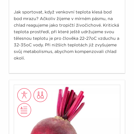
Jak sportovat, když venkovní teplota klesá bod
bod mrazu? Ačkoliv žijeme v mírném pásmu, na
chlad reagujeme jako tropičtí živočichové. Kritická
teplota prostředí, při které ještě udržujeme svou
tělesnou teplotu je pro člověka 22-27oC vzduchu a
32-35oC vody. Při nižších teplotách již zvyšujeme
svůj metabolismus, abychom kompenzovali chlad
okolí.