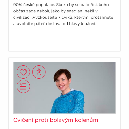
90% české populace. Skoro by se dalo říci, koho
občas záda nebolí, jako by snad ani nežil v
civilizaci...Vyzkoušejte 7 cviků, kterými protáhnete
a uvolníte páteř doslova od hlavy k pánvi.
Cvičení proti bolavým kolenům