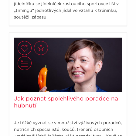
jídelníčku se jídelníček rostoucího sportovce liší v
„timingu“ jednotlivých jídel ve vztahu k tréninku,
soutěži, zápasu.
Jak poznat spolehlivého poradce na
hubnutí
Je těžké vyznat se v množství výživových poradců,
nutričních specialistů, koučů, trenérů osobních i
„vzdálenějších“. Můžete věřit poradci typu „Když se