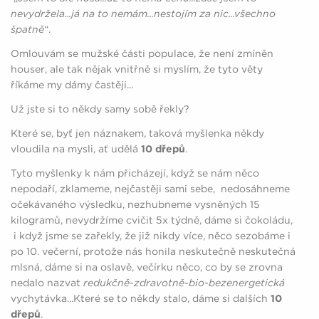
nevydržela...já na to nemám...nestojím za nic...všechno
špatně
“.
Omlouvám se mužské části populace, že není zmíněn
houser, ale tak nějak vnitřně si myslím, že tyto věty
říkáme my dámy častěji...
Už jste si to někdy samy sobě řekly?
Které se, byť jen náznakem, taková myšlenka někdy
vloudila na mysli, ať udělá
10
dřepů
.
Tyto myšlenky k nám přicházejí, když se nám něco
nepodaří, zklameme, nejčastěji sami sebe, nedosáhneme
očekávaného výsledku, nezhubneme vysněných 15
kilogramů, nevydržíme cvičit 5x týdně, dáme si čokoládu,
i když jsme se zařekly, že již nikdy více, něco sezobáme i
po 10. večerní, protože nás honila neskutečně neskutečná
mlsná, dáme si na oslavě, večírku něco, co by se zrovna
nedalo nazvat
redukčně-zdravotně-bio-bezenergetická
vychytávka...Které se to někdy stalo, dáme si dalších
10
dřepů
.