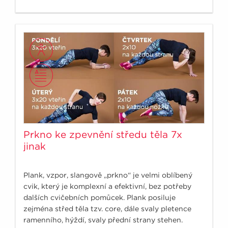
Prkno ke zpevnění středu těla 7x
jinak
Plank, vzpor, slangově „prkno“ je velmi oblíbený
cvik, který je komplexní a efektivní, bez potřeby
dalších cvičebních pomůcek. Plank posiluje
zejména střed těla tzv. core, dále svaly pletence
ramenního, hýždí, svaly přední strany stehen.