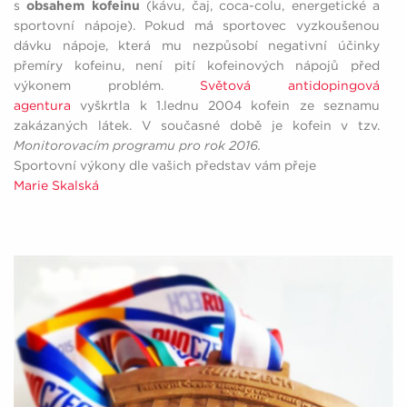
s
obsahem kofeinu
(kávu, čaj, coca-colu, energetické a
sportovní nápoje). Pokud má sportovec vyzkoušenou
dávku nápoje, která mu nezpůsobí negativní účinky
přemíry kofeinu, není pití kofeinových nápojů před
výkonem problém.
Světová antidopingová
agentura
vyškrtla k 1.lednu 2004 kofein ze seznamu
zakázaných látek. V současné době je kofein v tzv.
Monitorovacím programu pro rok 2016.
Sportovní výkony dle vašich představ vám přeje
Marie Skalská