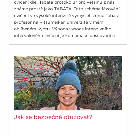
cvičení dle „Tabata protokolu“ pro většinu z nás
známé prostě jako TABATA. Toto schéma fázování
cvičení ve vysoké intenzitě vymyslel Izumo Tabata,
profesor na Ritsumeikan univerzitě v mém
oblíbeném Kyotu. Výhoda vysoce intenzivního
intervalového cvičení je kombinace posilování a
zároveň zlepšení aerobní zdatnosti a to vše v
jednom. Vyzkoušejte intenzivní cvičení na 32
minut, ve kterém zapojíte svaly celého těla.
Jak se bezpečně otužovat?