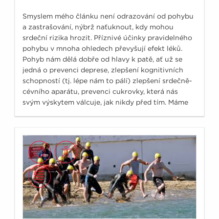
Smyslem mého článku není odrazování od pohybu
a zastrašování, nýbrž naťuknout, kdy mohou
srdeční rizika hrozit. Příznivé účinky pravidelného
pohybu v mnoha ohledech převyšují efekt léků.
Pohyb nám dělá dobře od hlavy k patě, ať už se
jedná o prevenci deprese, zlepšení kognitivních
schopností (tj. lépe nám to pálí) zlepšení srdečně-
cévního aparátu, prevenci cukrovky, která nás
svým výskytem válcuje, jak nikdy před tím. Máme
čím dále více podkladů, že pravidelná fyzická
aktivity také významně ovlivňuje výskyt nádorů.
Osoby, které pravidelně sportují, se v průměru
dožívají o 7 let více než jejich vrstevníci se
sedavým způsobem života.