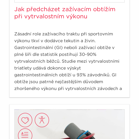
Jak předcházet zažívacím obtížím
při vytrvalostním výkonu
Zásadní role zažívacího traktu při sportovním
výkonu tkví v dodávce tekutin a živin.
Gastrointestinální (GI) neboli zažívací obtíže v
plné šíři dle statistik postihují 30-90%
vytrvalostních běžců. Studie mezi vytrvalostními
triatlety udává dokonce výskyt
gastrointestinálních obtíží u 93% závodníků. GI
obtíže jsou patrně nejčastějším důvodem
zhoršeného výkonu při vytrvalostních závodech a
ovlivňují následně i regeneraci.