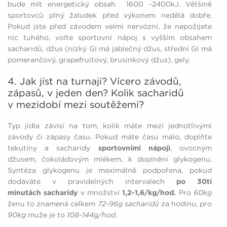
bude mít energetický obsah 1600 -2400kJ. Většině
sportovců plný žaludek před výkonem nedělá dobře.
Pokud jste před závodem velmi nervózní, že nepožijete
nic tuhého, volte sportovní nápoj s vyšším obsahem
sacharidů, džus (nízký GI má jablečný džus, střední GI má
pomerančový, grapefruitový, brusinkový džus), gely.
4. Jak jíst na turnaji? Vícero závodů,
zápasů, v jeden den? Kolik sacharidů
v mezidobí mezi soutěžemi?
Typ jídla závisí na tom, kolik máte mezi jednotlivými
závody či zápasy času. Pokud máte času málo, doplňte
tekutiny a sacharidy
sportovními nápoji
, ovocným
džusem, čokoládovým mlékem, k doplnění glykogenu.
Syntéza glykogenu je maximálně podpořena, pokud
dodáváte v pravidelných intervalech
po 30ti
minutách
sacharidy
v množství
1,2-1,6/kg/hod.
Pro
60kg
ženu to znamená celkem
72-96g sacharidů
za hodinu, pro
90kg
muže je to
108-144g/hod
.