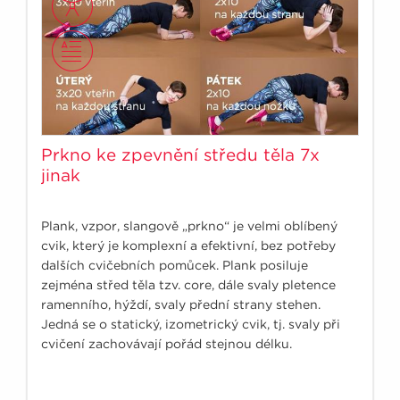
Prkno ke zpevnění středu těla 7x
jinak
Plank, vzpor, slangově „prkno“ je velmi oblíbený
cvik, který je komplexní a efektivní, bez potřeby
dalších cvičebních pomůcek. Plank posiluje
zejména střed těla tzv. core, dále svaly pletence
ramenního, hýždí, svaly přední strany stehen.
Jedná se o statický, izometrický cvik, tj. svaly při
cvičení zachovávají pořád stejnou délku.