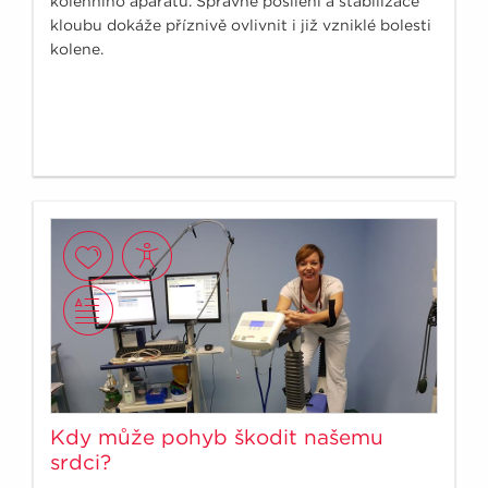
kolenního aparátu. Správné posílení a stabilizace
kloubu dokáže příznivě ovlivnit i již vzniklé bolesti
kolene.
Kdy může pohyb škodit našemu
srdci?