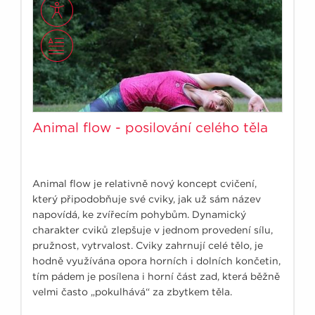
Animal flow - posilování celého těla
Animal flow je relativně nový koncept cvičení,
který připodobňuje své cviky, jak už sám název
napovídá, ke zvířecím pohybům. Dynamický
charakter cviků zlepšuje v jednom provedení sílu,
pružnost, vytrvalost. Cviky zahrnují celé tělo, je
hodně využívána opora horních i dolních končetin,
tím pádem je posílena i horní část zad, která běžně
velmi často „pokulhává“ za zbytkem těla.