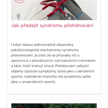
Jak předejít syndromu přetrénování
I když nejsou jednoznačně objasněny
patofyziologické mechanismy syndromu
přetrénování, je jisté, že se příznaky liší u
sportovců s převažujícím vytrvalostním tréninkem
a těch, kteří trénují silově. Přetěžování velkými
objemy způsobí symptomy spíše jako u aerobních
sportů, nadměrná intenzita má symptomy spíše
jako u anaerobních sportů.