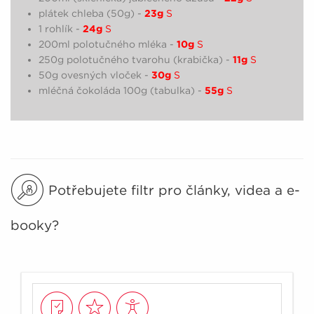
plátek chleba (50g) -
23g
S
1 rohlík -
24g
S
200ml polotučného mléka -
10g
S
250g polotučného tvarohu (krabička) -
11g
S
50g ovesných vloček -
30g
S
mléčná čokoláda 100g (tabulka) -
55g
S
Potřebujete filtr pro články, videa a e-
booky?