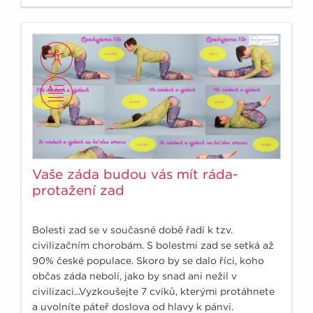
Vaše záda budou vás mít ráda-
protažení zad
Bolesti zad se v současné době řadí k tzv.
civilizačním chorobám. S bolestmi zad se setká až
90% české populace. Skoro by se dalo říci, koho
občas záda nebolí, jako by snad ani nežil v
civilizaci...Vyzkoušejte 7 cviků, kterými protáhnete
a uvolníte páteř doslova od hlavy k pánvi.