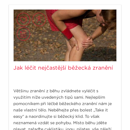
Jak léčit nejčastější běžecká zranění
Většinu zranění z běhu zvládnete vyléčit s
využitím níže uvedených tipů sami. Nejlepším
pomocníkem při léčbě běžeckého zranění nám je
naše vlastní tělo. Neběhejte přes bolest „Take it
easy“ a naordinujte si běžecký klid. To však
neznamená vzdát se pohybu. Místo běhu jděte
plavat, zařaďte cyklistiku, jogu, pilates, vše záleží