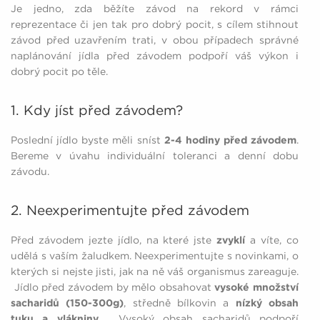
Je jedno, zda běžíte závod na rekord v rámci
reprezentace či jen tak pro dobrý pocit, s cílem stihnout
závod před uzavřením trati, v obou případech správné
naplánování jídla před závodem podpoří váš výkon i
dobrý pocit po těle.
1. Kdy jíst před závodem?
Poslední jídlo byste měli sníst
2-4 hodiny před závodem
.
Bereme v úvahu individuální toleranci a denní dobu
závodu.
2. Neexperimentujte před závodem
Před závodem jezte jídlo, na které jste
zvyklí
a víte, co
udělá s vaším žaludkem. Neexperimentujte s novinkami, o
kterých si nejste jisti, jak na ně váš organismus zareaguje.
Jídlo před závodem by mělo obsahovat
vysoké množství
sacharidů (150-300g)
, středně bílkovin a
nízký obsah
tuku a vlákniny
. Vysoký obsah sacharidů podpoří