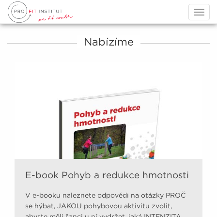
Togg
navig
Nabízíme
E-book Pohyb a redukce hmotnosti
V e-booku naleznete odpovědi na otázky PROČ
se hýbat, JAKOU pohybovou aktivitu zvolit,
abyste měli šanci u ní vydržet, jaká INTENZITA