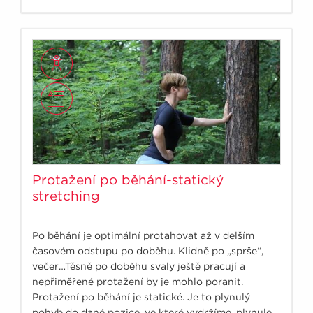
Protažení po běhání-statický
stretching
Po běhání je optimální protahovat až v delším
časovém odstupu po doběhu. Klidně po „sprše“,
večer…Těsně po doběhu svaly ještě pracují a
nepřiměřené protažení by je mohlo poranit.
Protažení po běhání je statické. Je to plynulý
pohyb do dané pozice, ve které vydržíme, plynule