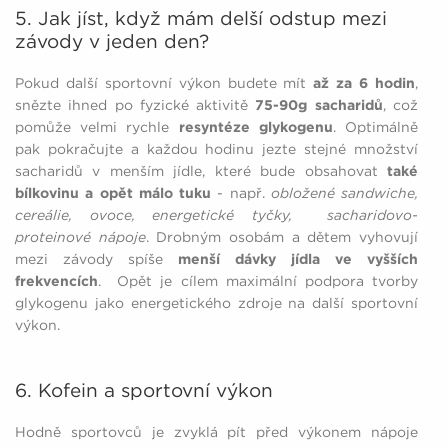
5. Jak jíst, když mám delší odstup mezi
závody v jeden den?
Pokud další sportovní výkon budete mít
až za 6 hodin
,
snězte ihned po fyzické aktivitě
75-90g sacharidů
, což
pomůže velmi rychle
resyntéze glykogenu
. Optimálně
pak pokračujte a každou hodinu jezte stejné množství
sacharidů v menším jídle, které bude obsahovat
také
bílkovinu a opět málo tuku
- např.
obložené sandwiche,
cereálie, ovoce, energetické tyčky, sacharidovo-
proteinové nápoje
. Drobným osobám a dětem vyhovují
mezi závody spíše
menší dávky jídla ve vyšších
frekvencích
. Opět je cílem maximální podpora tvorby
glykogenu jako energetického zdroje na další sportovní
výkon.
6. Kofein a sportovní výkon
Hodně sportovců je zvyklá pít před výkonem nápoje