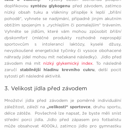
doplňkovou
syntézu glykogenu
před závodem, zatímco
nízký obsah tuku a vlákniny přispěje k lepší „břišní
pohodě“, vyhnete se nadýmání, případně jiným akutním
obtížím spojeným s „rychlejším či pomalejším“ trávením.
Vyhněte se jídlům, které vám mohou způsobit
břišní
dyskomfort
(mléčné produkty rozhodně neprospějí
sportovcům s intolerancí laktózy, kyselé džusy,
nevyzkoušené energetické tyčinky či vysoce obohacené
náhrady jídel mohou mít nečekané následky). Jídlo před
závodem má mít
nízký glykemický index
. To následně
zaručí
stabilnější hladinu krevního cukru
, delší pocit
sytosti při následné aktivitě.
3. Velikost jídla před závodem
Množství jídla před závodem je poměrně individuální
záležitost, záleží na
„velikosti“ sportovce
, druhu sportu,
délce zátěže. Povšechně lze napsat, že byste měli sníst
střední porci jídla. Jídlo před zápasem pro fotbalistu
může obsahovat 4000kJ, zatímco jídlo pro gymnastku