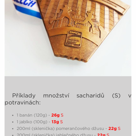
Příklady množství sacharidů (S) v
potravinách:
1 banán (120g) -
26g
S
1 jablko (100g) -
13g
S
200ml (sklenička) pomerančového džusu -
22g
S
200ml (sklenička) jablečného džusu -
22g
S