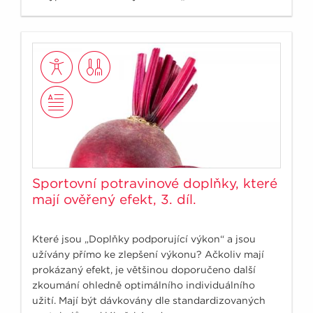
detoxicifation“ zadám do odborné medicínské
databáze PubMed, www.ncbi.nlm.nih.gov, ukáže se
počet článku, který se doslova vejde na prsty obou
rukou, tedy přesně 10 odborných článků.
Sportovní potravinové doplňky, které
mají ověřený efekt, 3. díl.
Které jsou „Doplňky podporující výkon“ a jsou
užívány přímo ke zlepšení výkonu? Ačkoliv mají
prokázaný efekt, je většinou doporučeno další
zkoumání ohledně optimálního individuálního
užití. Mají být dávkovány dle standardizovaných