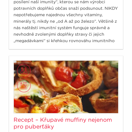
posílení naší imunity“, kterou se nám výrobci
potravních doplňků občas snaží podsunout. NIKDY
nepotřebujeme najednou všechny vitamíny,
minerály tj. nikdy ne „od A až po železo“. Většině z
nás naštěstí imunitní systém funguje správně a
nevhodně zvolenými doplňky stravy či jejich
„megadávkami“ si křehkou rovnováhu imunitního
systému můžeme poškodit.
Recept – Křupavé muffiny nejenom
pro puberťáky