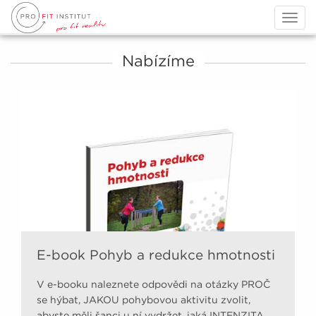
Togg
navig
Nabízíme
E-book Pohyb a redukce hmotnosti
V e-booku naleznete odpovědi na otázky PROČ
se hýbat, JAKOU pohybovou aktivitu zvolit,
abyste měli šanci u ní vydržet, jaká INTENZITA