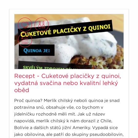
Recept - Cuketové placičky z quinoi,
vydatná svačina nebo kvalitní lehký
oběd
Proč quinoa? Merlík chilský neboli quinoa je snad
potravina snů, obsahuje vše, co bychom v
jídelníčku rozhodně měli mít. Jak už název
napovídá, merlík chilský k nám dorazil z Chile,
Bolívie a dalších států jižní Ameriky. Vypadá sice
jako obilovina, ale patří do skupiny pseudoobilovin,