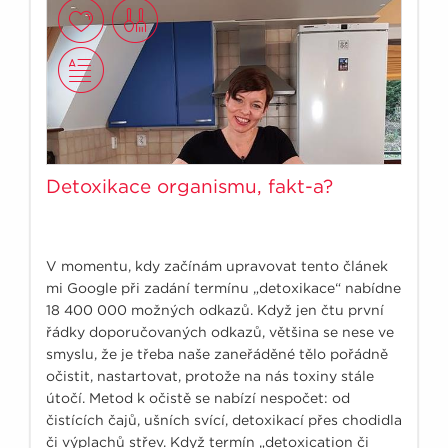
Detoxikace organismu, fakt-a?
V momentu, kdy začínám upravovat tento článek
mi Google při zadání termínu „detoxikace“ nabídne
18 400 000 možných odkazů. Když jen čtu první
řádky doporučovaných odkazů, většina se nese ve
smyslu, že je třeba naše zaneřáděné tělo pořádně
očistit, nastartovat, protože na nás toxiny stále
útočí. Metod k očistě se nabízí nespočet: od
čistících čajů, ušních svící, detoxikací přes chodidla
či výplachů střev. Když termín „detoxication či