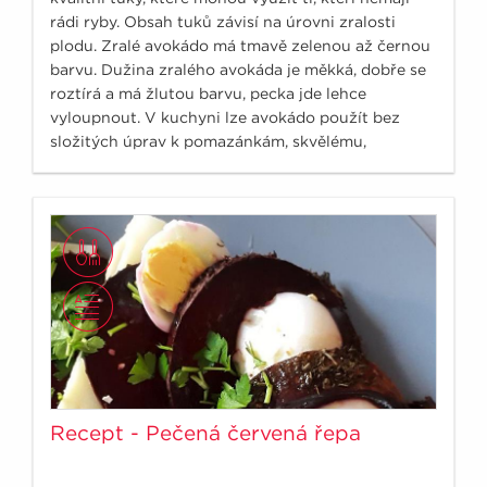
rádi ryby. Obsah tuků závisí na úrovni zralosti
plodu. Zralé avokádo má tmavě zelenou až černou
barvu. Dužina zralého avokáda je měkká, dobře se
roztírá a má žlutou barvu, pecka jde lehce
vyloupnout. V kuchyni lze avokádo použít bez
složitých úprav k pomazánkám, skvělému,
rychlému guacamole a nebo třeba do sušenek…
Recept - Pečená červená řepa