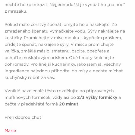
nechte ho rozmrazit. Nejjednodušší je vyndat ho „na noc“
z mrazáku.
Pokud máte čerstvý špenát, omyjte ho a nasekejte. Ze
zmraženého špenátu vymačkejte vodu. Sýry nakrájejte na
kostičky. Promíchejte v míse mouku s kypřícím práškem,
přidejte špenát, nakrájené sýry. V misce promíchejte
vajíčka, změklé máslo, smetanu, osolte, opepřete a
ochuťte muškátovým oříškem. Obě hmoty smíchejte
dohromady. Pro línější kuchařinky, jako jsem já, všechny
ingredience najednou přihoďte do mísy a nechte míchat
kuchyňský robot za vás.
Vzniklé nazelenalé těsto rozdělujte do připravených
muffinových formiček, vždy asi do
2/3 výšky formičky
a
pečte v předehřáté formě
20 minut
.
Přeji dobrou chutˇ
Marie