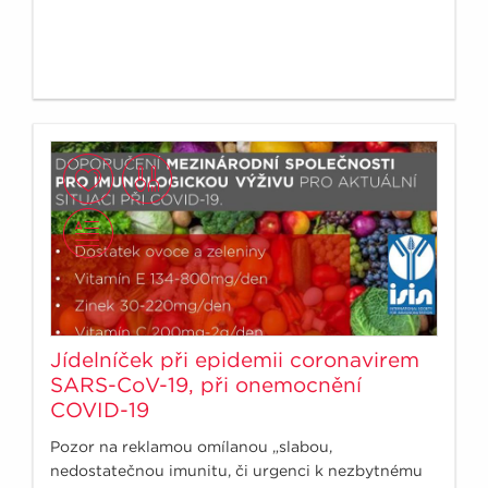
Jídelníček při epidemii coronavirem
SARS-CoV-19, při onemocnění
COVID-19
Pozor na reklamou omílanou „slabou,
nedostatečnou imunitu, či urgenci k nezbytnému