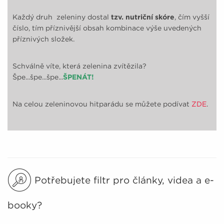
Každý druh zeleniny dostal
tzv. nutriční skóre
, čím vyšší
číslo, tím příznivější obsah kombinace výše uvedených
příznivých složek.
Schválně víte, která zelenina zvítězila?
Špe...špe...špe...
ŠPENÁT!
Na celou zeleninovou hitparádu se můžete podívat
ZDE
.
Potřebujete filtr pro články, videa a e-
booky?