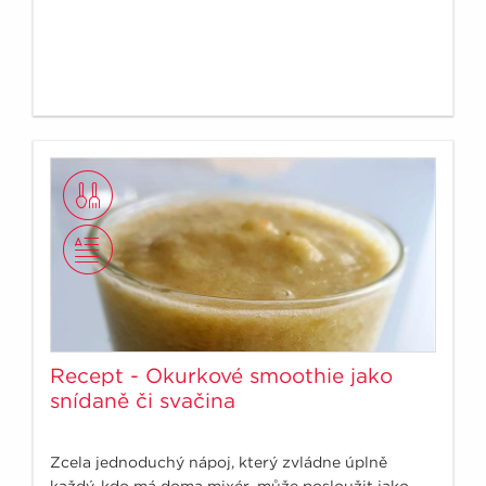
Recept - Okurkové smoothie jako
snídaně či svačina
Zcela jednoduchý nápoj, který zvládne úplně
každý, kdo má doma mixér, může posloužit jako