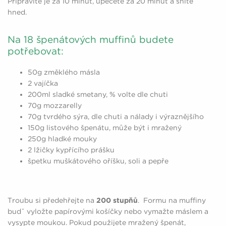
Připravíte je za 10 minut, upečete za 20 minut a sníte
hned.
Na 18 špenátových muffinů budete
potřebovat:
50g změklého másla
2 vajíčka
200ml sladké smetany, % volte dle chuti
70g mozzarelly
70g tvrdého sýra, dle chuti a nálady i výraznějšího
150g listového špenátu, může být i mražený
250g hladké mouky
2 lžičky kypřícího prášku
špetku muškátového oříšku, soli a pepře
Troubu si předehřejte na
200 stupňů
. Formu na muffiny
budˇ vyložte papírovými košíčky nebo vymažte máslem a
vysypte moukou. Pokud použijete mražený špenát,