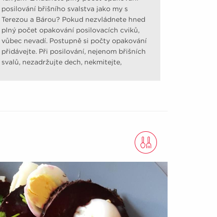
posilování břišního svalstva jako my s
Terezou a Bárou? Pokud nezvládnete hned
plný počet opakování posilovacích cviků,
vůbec nevadí. Postupně si počty opakování
přidávejte. Při posilování, nejenom břišních
svalů, nezadržujte dech, nekmitejte,
nešvihejte.