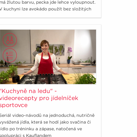
má žlutou barvu, pecka jde lehce vyloupnout.
V kuchyni lze avokádo použít bez složitých
úprav k pomazánkám, skvělému, rychlému
guacamole a nebo třeba do sušenek…
"Kuchyně na ledu" -
videorecepty pro jídelníček
sportovce
Seriál video-návodů na jednoduchá, nutričně
vyvážená jídla, která se hodí jako svačina či
jídlo po tréninku a zápase, natočená ve
spolupráci s Kauflandem