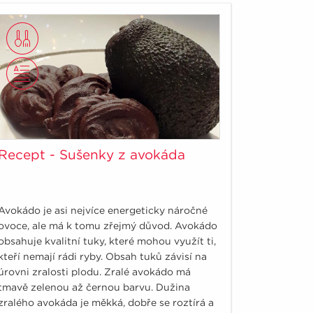
Recept - Sušenky z avokáda
Avokádo je asi nejvíce energeticky náročné
ovoce, ale má k tomu zřejmý důvod. Avokádo
obsahuje kvalitní tuky, které mohou využít ti,
kteří nemají rádi ryby. Obsah tuků závisí na
úrovni zralosti plodu. Zralé avokádo má
tmavě zelenou až černou barvu. Dužina
zralého avokáda je měkká, dobře se roztírá a