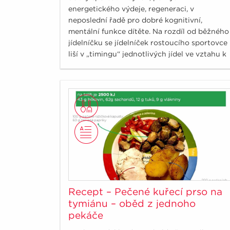
energetického výdeje, regeneraci, v
neposlední řadě pro dobré kognitivní,
mentální funkce dítěte. Na rozdíl od běžného
jídelníčku se jídelníček rostoucího sportovce
liší v „timingu“ jednotlivých jídel ve vztahu k
tréninku, soutěži, zápasu.
Recept – Pečené kuřecí prso na
tymiánu – oběd z jednoho
pekáče