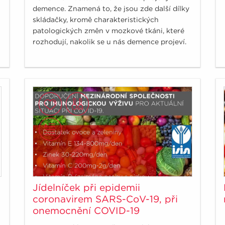
demence. Znamená to, že jsou zde další dílky
skládačky, kromě charakteristických
patologických změn v mozkové tkáni, které
rozhodují, nakolik se u nás demence projeví.
Jídelníček při epidemii
coronavirem SARS-CoV-19, při
onemocnění COVID-19