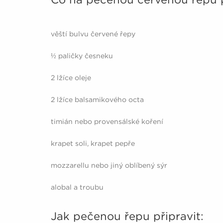
věští bulvu červené řepy
½ paličky česneku
2 lžíce oleje
2 lžíce balsamikového octa
timián nebo provensálské koření
krapet soli, krapet pepře
mozzarellu nebo jiný oblíbený sýr
alobal a troubu
Jak pečenou řepu připravit: