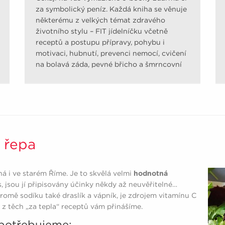
za symbolický peníz. Každá kniha se věnuje
některému z velkých témat zdravého
životního stylu – FIT jídelníčku včetně
receptů a postupu přípravy, pohybu i
motivaci, hubnutí, prevenci nemocí, cvičení
na bolavá záda, pevné břicho a šmrncovní
pozadí.
 řepa
á i ve starém Říme. Je to skvělá velmi
hodnotná
 jsou jí připisovány účinky někdy až neuvěřitelné…
romě sodíku také draslík a vápník, je zdrojem vitamínu C
n z těch „za tepla“ receptů vám přinášíme.
potřebujeme: