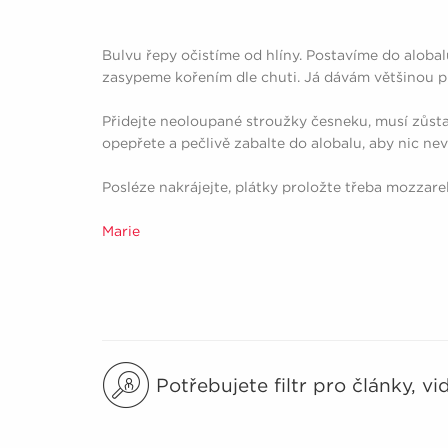
Bulvu řepy očistíme od hlíny. Postavíme do alob
zasypeme kořením dle chuti. Já dávám většinou 
Přidejte neoloupané stroužky česneku, musí zůstat
opepřete a pečlivě zabalte do alobalu, aby nic n
Posléze nakrájejte, plátky proložte třeba mozzarel
Marie
Potřebujete filtr pro články, v