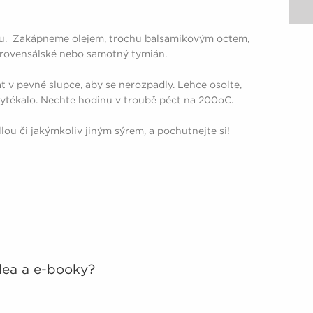
alu. Zakápneme olejem, trochu balsamikovým octem,
provensálské nebo samotný tymián.
 v pevné slupce, aby se nerozpadly. Lehce osolte,
evytékalo. Nechte hodinu v troubě péct na 200oC.
lou či jakýmkoliv jiným sýrem, a pochutnejte si!
idea a e-booky?