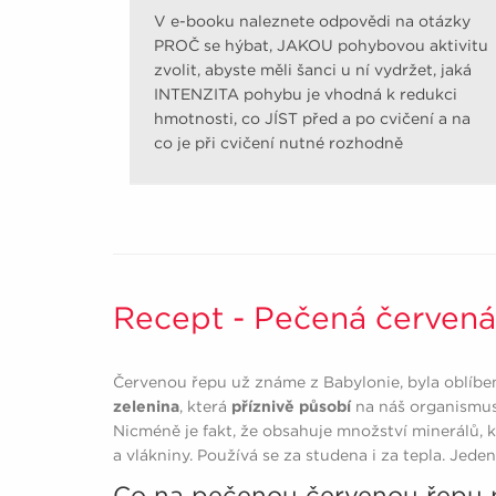
V e-booku naleznete odpovědi na otázky
PROČ se hýbat, JAKOU pohybovou aktivitu
zvolit, abyste měli šanci u ní vydržet, jaká
INTENZITA pohybu je vhodná k redukci
hmotnosti, co JÍST před a po cvičení a na
co je při cvičení nutné rozhodně
pamatovat.
Recept - Pečená červená
Červenou řepu už známe z Babylonie, byla oblíben
zelenina
, která
příznivě působí
na náš organismus,
Nicméně je fakt, že obsahuje množství minerálů, k
a vlákniny. Používá se za studena i za tepla. Jede
Co na pečenou červenou řepu 