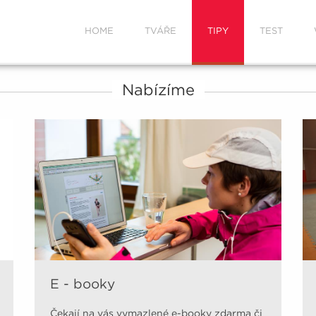
HOME
TVÁŘE
TIPY
TEST
Nabízíme
E - booky
Čekají na vás vymazlené e-booky zdarma či