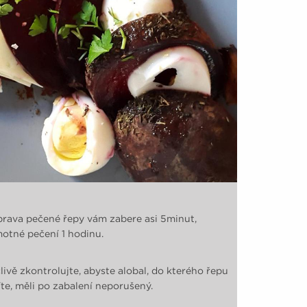
prava pečené řepy vám zabere asi 5minut,
otné pečení 1 hodinu.
livě zkontrolujte, abyste alobal, do kterého řepu
íte, měli po zabalení neporušený.