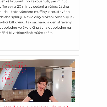
Lehké křupnutí po zakousnutí, pár minut
přípravy a 20 minut pečení a vůbec žádná
nuda – toto všechno muffiny z toustového
chleba splňují. Navíc díky složení obsahují jak
sytící bílkovinu, tak sacharid a den strávený
dopoledne ve škole či práci a odpoledne na
hřišti či v tělocvičně může začít.