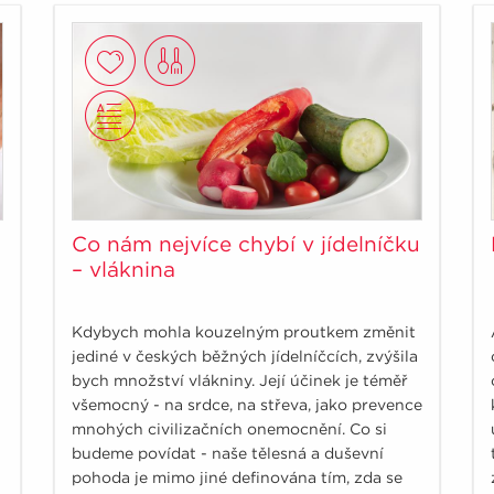
Co nám nejvíce chybí v jídelníčku
– vláknina
Kdybych mohla kouzelným proutkem změnit
jediné v českých běžných jídelníčcích, zvýšila
bych množství vlákniny. Její účinek je téměř
všemocný - na srdce, na střeva, jako prevence
mnohých civilizačních onemocnění. Co si
budeme povídat - naše tělesná a duševní
pohoda je mimo jiné definována tím, zda se