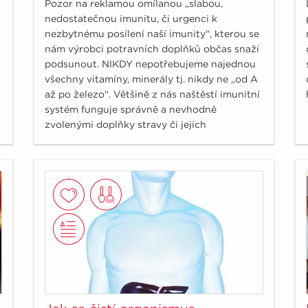
Pozor na reklamou omílanou „slabou,
nedostatečnou imunitu, či urgenci k
nezbytnému posílení naší imunity“, kterou se
nám výrobci potravních doplňků občas snaží
podsunout. NIKDY nepotřebujeme najednou
všechny vitamíny, minerály tj. nikdy ne „od A
až po železo“. Většině z nás naštěstí imunitní
systém funguje správně a nevhodně
zvolenými doplňky stravy či jejich
„megadávkami“ si křehkou rovnováhu
imunitního systému můžeme poškodit.