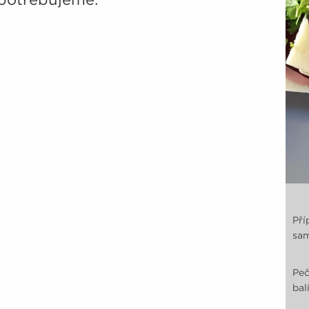
Pří
sam
Peč
bal