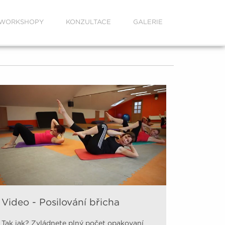
WORKSHOPY
KONZULTACE
GALERIE
Video - Posilování břicha
Tak jak? Zvládnete plný počet opakovaní