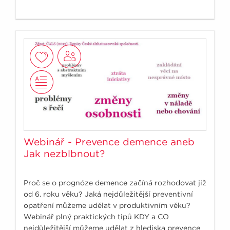
Webinář - Prevence demence aneb
Jak nezblbnout?
Proč se o prognóze demence začíná rozhodovat již
od 6. roku věku? Jaká nejdůležitější preventivní
opatření můžeme udělat v produktivním věku?
Webinář plný praktických tipů KDY a CO
nejdůležitější můžeme udělat z hlediska prevence