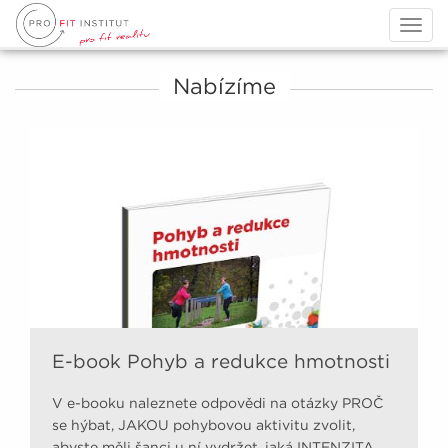
Togg
navig
Nabízíme
E-book Pohyb a redukce hmotnosti
V e-booku naleznete odpovědi na otázky PROČ
se hýbat, JAKOU pohybovou aktivitu zvolit,
abyste měli šanci u ní vydržet, jaká INTENZITA