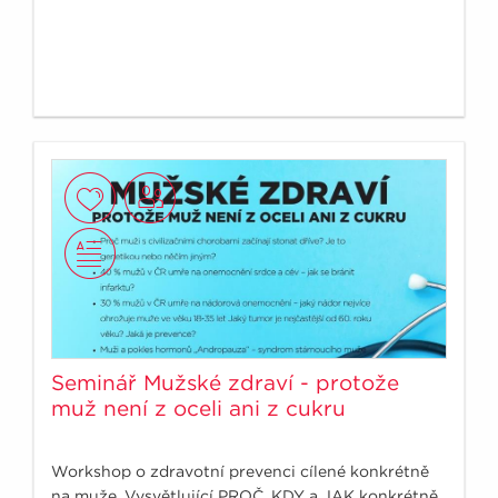
Seminář Mužské zdraví - protože
muž není z oceli ani z cukru
Workshop o zdravotní prevenci cílené konkrétně
na muže. Vysvětlující PROČ, KDY a JAK konkrétně