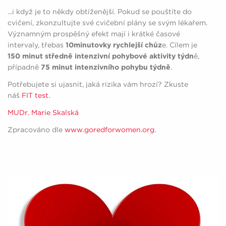
...i když je to někdy obtíženější. Pokud se pouštíte do
cvičení, zkonzultujte své cvičební plány se svým lékařem.
Významným prospěšný efekt mají i krátké časové
intervaly, třebas
10minutovky rychlejší chůz
e.
Cílem je
150 minut středně intenzivní pohybové aktivity týdn
ě,
případně
75 minut intenzivního pohybu týdně
.
Potřebujete si ujasnit, jaká rizika vám hrozí? Zkuste
náš
FIT test.
MUDr. Marie Skalská
Zpracováno dle
www.goredforwomen.org
.