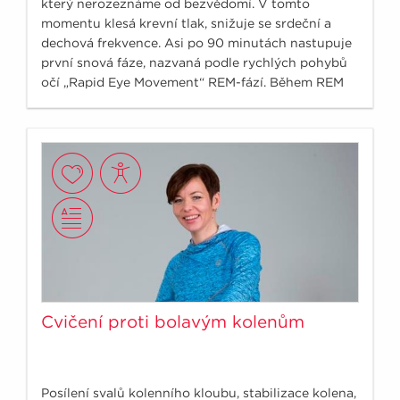
který nerozeznáme od bezvědomí. V tomto
momentu klesá krevní tlak, snižuje se srdeční a
dechová frekvence. Asi po 90 minutách nastupuje
první snová fáze, nazvaná podle rychlých pohybů
očí „Rapid Eye Movement“ REM-fází. Během REM
fáze dochází k bouřlivé reakci, zrychluje se dech i
tep, stoupá krevní tlak, je však stále zachována
nenarušitelnost spánku.
Cvičení proti bolavým kolenům
Posílení svalů kolenního kloubu, stabilizace kolena,