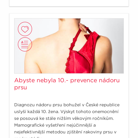
příhodu. U každého jedince je rychlost postupu
aterosklerotických změn individuální a je ovlivněna
přítomností rizikových faktorů. Rizikových faktorů
je několik desítek, ale ty zásadní, které naši
zdravotní prognózu nejvíce ovlivní, můžeme
spočítat na prstech obou rukou.
Abyste nebyla 10.- prevence nádoru
prsu
Diagnozu nádoru prsu bohužel v České republice
uslyší každá 10. žena. Výskyt tohoto onemocnění
se posouvá ke stále nižším věkovým ročníkům.
Mamografické vyšetření nejúčinnější a
nejefektivnější metodou zjištění rakoviny prsu v