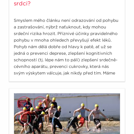
srdci?
Smyslem mého článku není odrazování od pohybu
a zastrašování, nýbrž naťuknout, kdy mohou
srdeční rizika hrozit. Příznivé účinky pravidelného
pohybu v mnoha ohledech převyšují efekt léků.
Pohyb nám dělá dobře od hlavy k patě, ať už se
jedná o prevenci deprese, zlepšení kognitivních
schopností (tj. lépe nám to pálí) zlepšení srdečně-
cévního aparátu, prevenci cukrovky, která nás
svým výskytem válcuje, jak nikdy před tím. Máme
čím dále více podkladů, že pravidelná fyzická
aktivity také významně ovlivňuje výskyt nádorů.
Osoby, které pravidelně sportují, se v průměru
dožívají o 7 let více než jejich vrstevníci se
sedavým způsobem života.