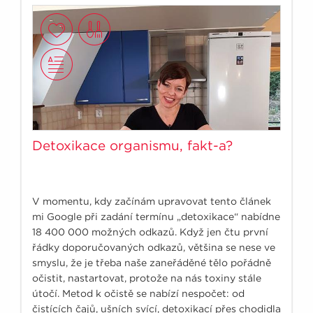
Detoxikace organismu, fakt-a?
V momentu, kdy začínám upravovat tento článek
mi Google při zadání termínu „detoxikace“ nabídne
18 400 000 možných odkazů. Když jen čtu první
řádky doporučovaných odkazů, většina se nese ve
smyslu, že je třeba naše zaneřáděné tělo pořádně
očistit, nastartovat, protože na nás toxiny stále
útočí. Metod k očistě se nabízí nespočet: od
čistících čajů, ušních svící, detoxikací přes chodidla