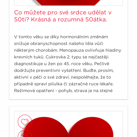
Co můžete pro své srdce udělat v
50ti? Krásná a rozumná 50átka.
V tomto věku se díky hormonálním změnám
snižuje obranyschopnost našeho těla vůči
některým chorobám. Menopauza ovlivňuje hladiny
krevních tuků. Cukrovka 2. typu se nejčastěji
diagnostikuje u žen po 45. roce věku. Pečlivě
dodržujte preventivní vyšetření. Buďte, prosím,
aktivní v péči o své zdraví, nespoléhejte, že to
případně spraví pilulka či zázračné ruce lékaře.
Režimová opatření - pohyb, strava je na stejné
úrovni jako léčba léky.