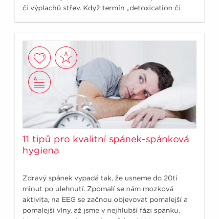
či výplachů střev. Když termín „detoxication či
detoxicifation“ zadám do odborné medicínské
databáze PubMed, www.ncbi.nlm.nih.gov, ukáže se
počet článku, který se doslova vejde na prsty obou
rukou, tedy přesně 10 odborných článků.
11 tipů pro kvalitní spánek-spánková
hygiena
Zdravý spánek vypadá tak, že usneme do 20ti
minut po ulehnutí. Zpomalí se nám mozková
aktivita, na EEG se začnou objevovat pomalejší a
pomalejší vlny, až jsme v nejhlubší fázi spánku,