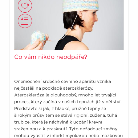
Co vám nikdo neodpáře?
Onemocnění srdečně cévního aparátu vzniká
nejčastěji na podkladě aterosklerózy.
Ateroskleróza je dlouhodobý, mnoho let trvající
proces, který začíná v našich tepnách již v dětství.
Představte si jak, z hladké, pružné tepny se
širokým průsvitem se stává rigidní, zúžená, tuhá
trubice, která je náchylná k ucpání krevní
sraženinou a k prasknutí. Tyto nežádoucí změny
mohou vyústit v infarkt myokardu nebo mozkovou