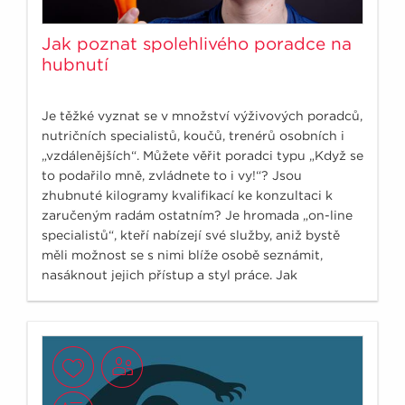
Jak poznat spolehlivého poradce na
hubnutí
Je těžké vyznat se v množství výživových poradců,
nutričních specialistů, koučů, trenérů osobních i
„vzdálenějších“. Můžete věřit poradci typu „Když se
to podařilo mně, zvládnete to i vy!“? Jsou
zhubnuté kilogramy kvalifikací ke konzultaci k
zaručeným radám ostatním? Je hromada „on-line
specialistů“, kteří nabízejí své služby, aniž bystě
měli možnost se s nimi blíže osobě seznámit,
nasáknout jejich přístup a styl práce. Jak
nenaletět?