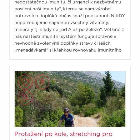
nedostatečnou imunitu, či urgenci k nezbytnému
posílení naší imunity“, kterou se nám výrobci
potravních doplňků občas snaží podsunout. NIKDY
nepotřebujeme najednou všechny vitamíny,
minerály tj. nikdy ne „od A až po železo“. Většině z
nás naštěstí imunitní systém funguje správně a
nevhodně zvolenými doplňky stravy či jejich
„megadávkami“ si křehkou rovnováhu imunitního
systému můžeme poškodit.
Protažení po kole, stretching pro