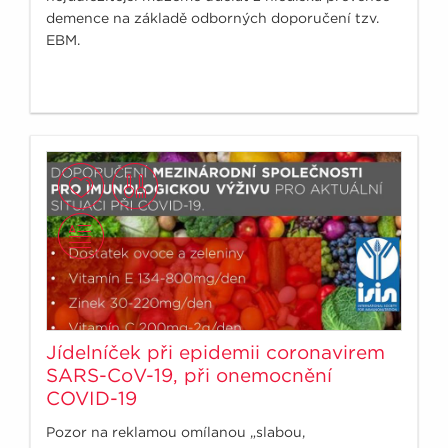
demence na základě odborných doporučení tzv.
EBM.
Jídelníček při epidemii coronavirem
SARS-CoV-19, při onemocnění
COVID-19
Pozor na reklamou omílanou „slabou,