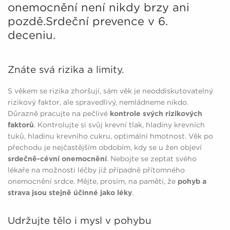
onemocnění není nikdy brzy ani
pozdě.Srdeční prevence v 6.
deceniu.
Znáte svá rizika a limity.
S věkem se rizika zhoršují, sám věk je neoddiskutovatelný
rizikový faktor, ale spravedlivý, nemládneme nikdo.
Důrazně pracujte na pečlivé
kontrole svých rizikových
faktorů
. Kontrolujte si svůj krevní tlak, hladiny krevních
tuků, hladinu krevního cukru, optimální hmotnost. Věk po
přechodu je nejčastějším obdobím, kdy se u žen objeví
srdečně-cévní onemocnění
. Nebojte se zeptat svého
lékaře na možnosti léčby již případně přítomného
onemocnění srdce. Mějte, prosím, na paměti, že
pohyb a
strava jsou stejně účinné jako léky
.
Udržujte tělo i mysl v pohybu