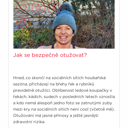
Jak se bezpečně otužovat?
Hned, co skončí na sociálních sítích houbařská
sezóna, přicházejí na břehy řek a rybníků
pravidelně otužilci. Oblíbenost ledové koupačky v
řekách, kádích, sudech v posledních letech vzrostla
a kdo nemá alespoň jedno foto se zatnutými zuby
mezi kry na sociálních sítích není cool (včetně mě).
Otužování má jasné přínosy a ještě jasnější
zdravotní rizika.