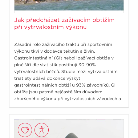
Jak předcházet zažívacím obtížím
při vytrvalostním výkonu
Zásadní role zažívacího traktu při sportovním
výkonu tkví v dodávce tekutin a živin.
Gastrointestinální (GI) neboli zažívací obtíže v
plné šíři dle statistik postihují 30-90%
vytrvalostních běžců. Studie mezi vytrvalostními
triatlety udává dokonce výskyt
gastrointestinálních obtíží u 93% závodníků. GI
obtíže jsou patrně nejčastějším důvodem
zhoršeného výkonu při vytrvalostních závodech a
ovlivňují následně i regeneraci.