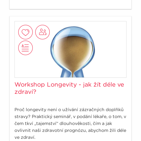
Workshop Longevity - jak žít déle ve
zdraví?
Proč longevity není o užívání zázračných doplňků
stravy? Praktický seminář, v podání lékaře, o tom, v
čem tkví „tajemství“ dlouhověkosti, čím a jak
ovlivnit naši zdravotní prognózu, abychom žili déle
ve zdraví.